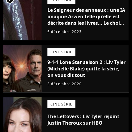
Le Seigneur des anneaux : une IA
imagine Arwen telle qu'elle est
décrite dans les livres... Le choix
Liv Tyler a toujours été parfait !
6 décembre 2023
CINÉ SÉRIE
9-1-1 Lone Star saison 2 : Liv Tyler
(Michelle Blake) quitte la série,
on vous dit tout
3 décembre 2020
CINÉ SÉRIE
The Leftovers : Liv Tyler rejoint
Justin Theroux sur HBO