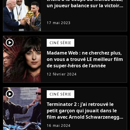
un joueur balance sur la victoire
de l'Argentine de Lionel Messi et
la FIFA
17 mai 2023
player2
CINÉ SÉRIE
Madame Web : ne cherchez plus,
on vous a trouvé LE meilleur film
de super-héros de l'année
12 février 2024
player2
CINÉ SÉRIE
Terminator 2 : j'ai retrouvé le
petit garçon qui jouait dans le
film avec Arnold Schwarzenegger
et il a sacrément changé !
16 mai 2024