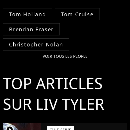
Tom Holland
Tom Cruise
Brendan Fraser
Christopher Nolan
VOIR TOUS LES PEOPLE
TOP ARTICLES
SUR LIV TYLER
player2
CINÉ SÉRIE