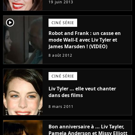
19 juin 2013
player2
CINÉ SÉRIE
Robot and Frank : un casse en
mode Wall-E avec Liv Tyler et
James Marsden ! (VIDEO)
8 août 2012
CINÉ SÉRIE
Liv Tyler ... elle veut chanter
dans des films
8 mars 2011
Bon anniversaire à ... Liv Tayler,
Pamela Anderson et Missy Elliott