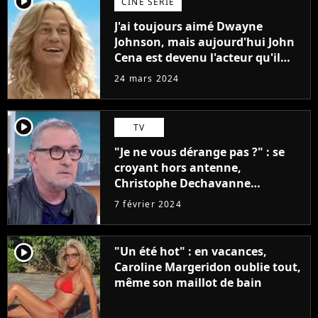
player2
CINÉ SÉRIE
J'ai toujours aimé Dwayne
Johnson, mais aujourd'hui John
Cena est devenu l'acteur qu'il
rêvait d'être (et Ricky Stanicky le
24 mars 2024
prouve encore)
player2
TV
"Je ne vous dérange pas ?" : se
croyant hors antenne,
Christophe Dechavanne
embarrasse Emilie Tran Nguyen
7 février 2024
sur Franceinfo
player2
"Un été hot" : en vacances,
Caroline Margeridon oublie tout,
même son maillot de bain