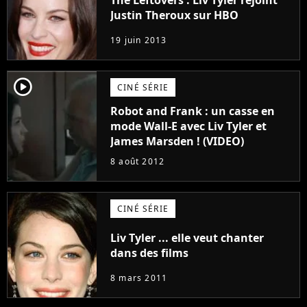
Justin Theroux sur HBO
19 juin 2013
player2
CINÉ SÉRIE
Robot and Frank : un casse en
mode Wall-E avec Liv Tyler et
James Marsden ! (VIDEO)
8 août 2012
CINÉ SÉRIE
Liv Tyler ... elle veut chanter
dans des films
8 mars 2011