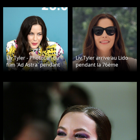
Liv Tyler - Photocall du
Liv Tyler arrive au Lido
film 'Ad Astra' pendant
pendant la 76ème
la 76ème édition de la
édition de la Mostra de
Mostra de Venise, le 29
Venise, le 29 août 2019.
août 2019.