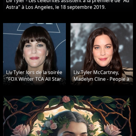
Liv Tyler - Les célébrités assistent à la première de "Ad
Astra" à Los Angeles, le 18 septembre 2019.
Liv Tyler lors de la soirée
Liv Tyler McCartney,
"FOX Winter TCA All Star
Madelyn Cline - People à
Party" à l'hôtel
la soirée "Stella
Langham Huntington de
McCartney x Adidas" au
Pasadena, Californie,
studio Henson
Etats-Unis, le 7 janvier
Recording à Los
2020.
Angeles. Le 2 février
2023