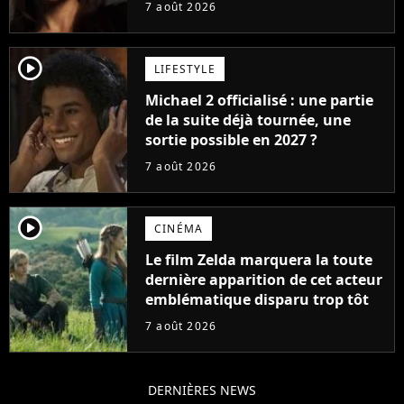
carrière avec son album Petal
7 août 2026
player2
LIFESTYLE
Michael 2 officialisé : une partie
de la suite déjà tournée, une
sortie possible en 2027 ?
7 août 2026
player2
CINÉMA
Le film Zelda marquera la toute
dernière apparition de cet acteur
emblématique disparu trop tôt
7 août 2026
DERNIÈRES NEWS