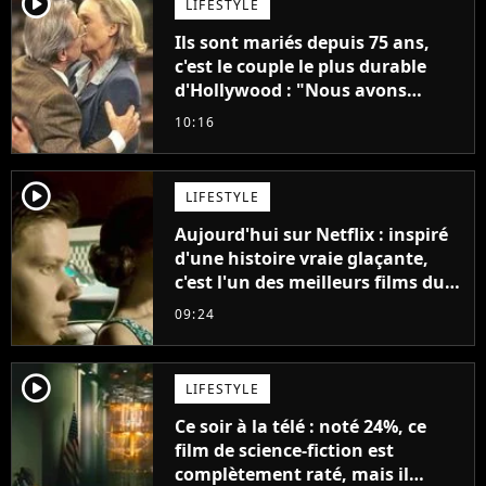
player2
LIFESTYLE
Ils sont mariés depuis 75 ans,
c'est le couple le plus durable
d'Hollywood : "Nous avons
avancé jour après jour, et les
10:16
jours se sont transformés en
décennies"
player2
LIFESTYLE
Aujourd'hui sur Netflix : inspiré
d'une histoire vraie glaçante,
c'est l'un des meilleurs films du
21ème siècle
09:24
player2
LIFESTYLE
Ce soir à la télé : noté 24%, ce
film de science-fiction est
complètement raté, mais il