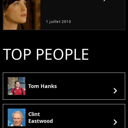
1 juillet 2010
TOP PEOPLE
Tom Hanks
chevron_right
Clint
chevron_right
Eastwood