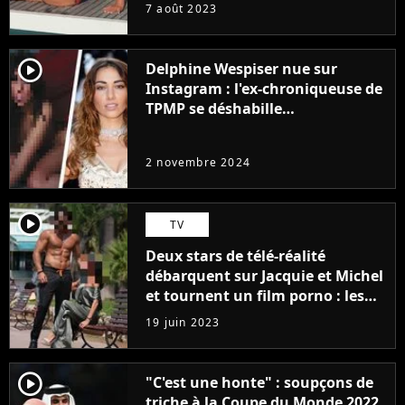
7 août 2023
player2
Delphine Wespiser nue sur
Instagram : l'ex-chroniqueuse de
TPMP se déshabille
intégralement pour la bonne
cause (et ça ne plait pas à tout le
2 novembre 2024
monde)
player2
TV
Deux stars de télé-réalité
débarquent sur Jacquie et Michel
et tournent un film porno : les
premières images du tournage
19 juin 2023
(exclu)
player2
"C'est une honte" : soupçons de
triche à la Coupe du Monde 2022,