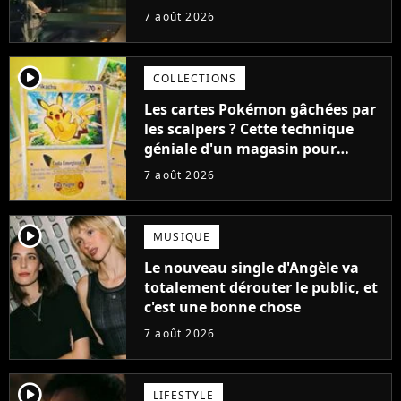
aurait pu être encore pire à
7 août 2026
cause de son acteur
player2
COLLECTIONS
Les cartes Pokémon gâchées par
les scalpers ? Cette technique
géniale d'un magasin pour
ruiner les revendeurs
7 août 2026
player2
MUSIQUE
Le nouveau single d'Angèle va
totalement dérouter le public, et
c'est une bonne chose
7 août 2026
player2
LIFESTYLE