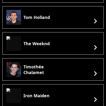
Tom Holland
chevron_right
The Weeknd
chevron_right
Timothée
chevron_right
Chalamet
Iron Maiden
chevron_right