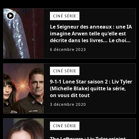
player2
CINÉ SÉRIE
Le Seigneur des anneaux : une IA
imagine Arwen telle qu'elle est
décrite dans les livres... Le choix
Liv Tyler a toujours été parfait !
6 décembre 2023
CINÉ SÉRIE
9-1-1 Lone Star saison 2 : Liv Tyler
(Michelle Blake) quitte la série,
on vous dit tout
3 décembre 2020
CINÉ SÉRIE
The Leftovers : Liv Tyler rejoint