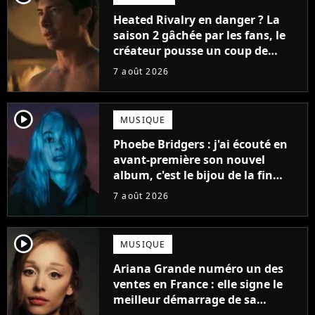
Heated Rivalry en danger ? La
saison 2 gâchée par les fans, le
créateur pousse un coup de
gueule
7 août 2026
player2
MUSIQUE
Phoebe Bridgers : j'ai écouté en
avant-première son nouvel
album, c'est le bijou de la fin
d'été
7 août 2026
player2
MUSIQUE
Ariana Grande numéro un des
ventes en France : elle signe le
meilleur démarrage de sa