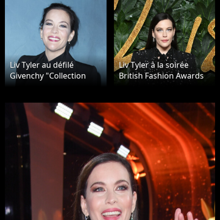
Liv Tyler au défilé
Liv Tyler à la soirée
Givenchy "Collection
British Fashion Awards
Prêt-à-Porter
2018 au Royal Albert
Printemps/Eté 2019"
Hall à Londres, le 10
lors de la Fashion Week
décembre 2018
de Paris (PFW), à Paris,
France, le 30 septembre
2018. © Olivier
Borde/Bestimage