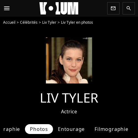
menu
newsletter
search
Accueil
Célébrités
Liv Tyler
Liv Tyler en photos
LIV TYLER
Actrice
ographie
Photos
Entourage
Filmographie