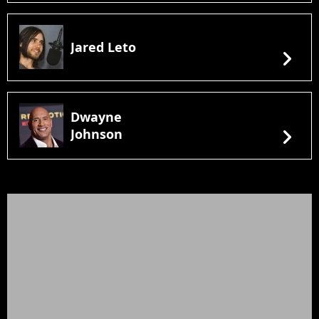
Jared Leto
chevron_right
Dwayne
chevron_right
Johnson