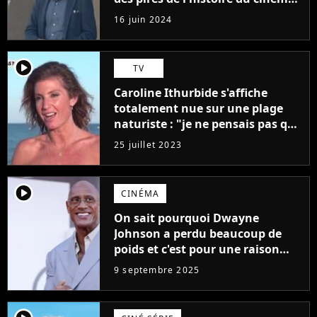
"L'un des films les plus
16 juin 2024
médiocres jamais réalisés"
player2
TV
Caroline Ithurbide s'affiche
totalement nue sur une plage
naturiste : "je ne pensais pas que
j'arriverais à le faire..."
25 juillet 2023
player2
CINÉMA
On sait pourquoi Dwayne
Johnson a perdu beaucoup de
poids et c'est pour une raison
importante
9 septembre 2025