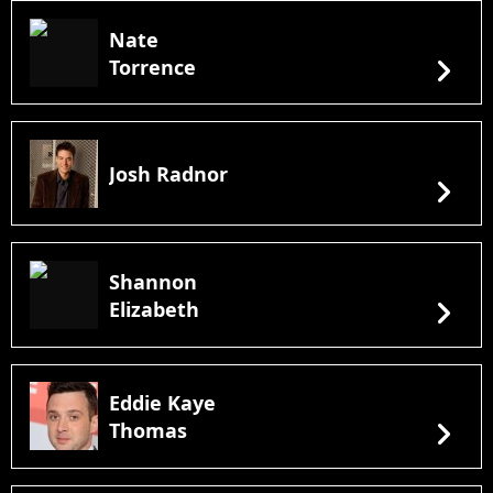
Nate
chevron_right
Torrence
Josh Radnor
chevron_right
Shannon
chevron_right
Elizabeth
Eddie Kaye
chevron_right
Thomas