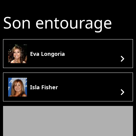
Son entourage
Eva Longoria
chevron_right
Isla Fisher
chevron_right