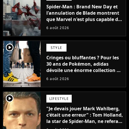
Spider-Man : Brand New Day et
l'annulation de Blade montrent
que Marvel n'est plus capable de
faire quoi que ce soit de simple
6 août 2026
player2
STYLE
Cringes ou bluffantes ? Pour les
30 ans de Pokémon, adidas
dévoile une énorme collection de
sneakers et je ne sais pas quoi en
6 août 2026
penser
player2
LIFESTYLE
"Je devais jouer Mark Wahlberg,
c'était une erreur" : Tom Holland,
la star de Spider-Man, ne referait
pas ce blockbuster