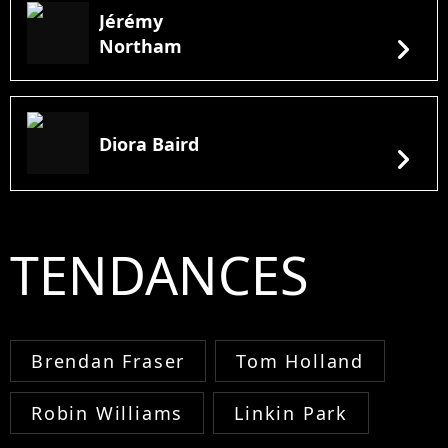
Jérémy
chevron_right
Northam
Diora Baird
chevron_right
TENDANCES
Brendan Fraser
Tom Holland
Robin Williams
Linkin Park