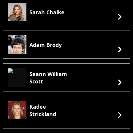
Sarah Chalke
chevron_right
Adam Brody
chevron_right
Seann William
chevron_right
Scott
Kadee
chevron_right
Strickland