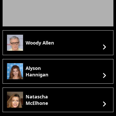
Woody Allen
chevron_right
Alyson
chevron_right
Hannigan
Natascha
chevron_right
McElhone