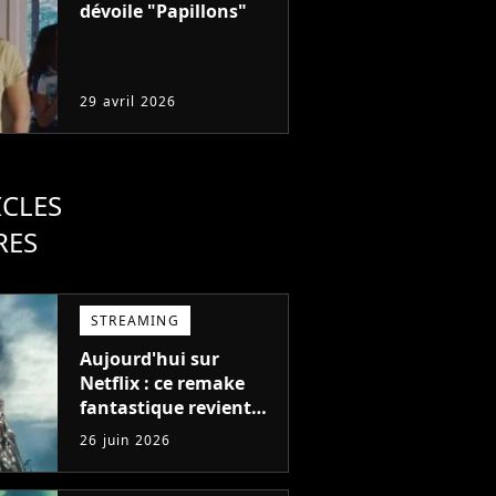
dévoile "Papillons"
29 avril 2026
ICLES
RES
STREAMING
Aujourd'hui sur
Netflix : ce remake
fantastique revient
avec sa suite, 2 ans
26 juin 2026
après avoir réalisé 60
millions de vues et