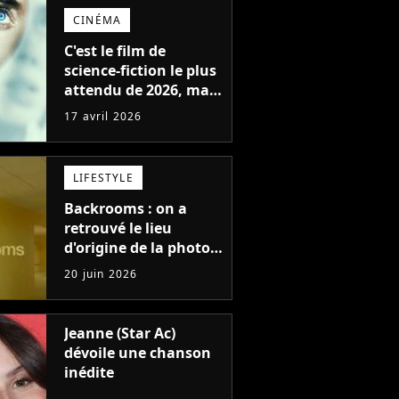
CINÉMA
C'est le film de
science-fiction le plus
attendu de 2026, mais
son réalisateur refuse
17 avril 2026
de gâcher la surprise
en dévoilant les
images avant sa
LIFESTYLE
sortie
Backrooms : on a
retrouvé le lieu
d'origine de la photo
qui a rendu fou
20 juin 2026
Internet avant de
braquer le cinéma
Jeanne (Star Ac)
dévoile une chanson
inédite