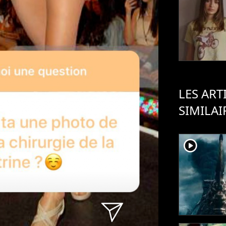
LES ART
SIMILAI
player2