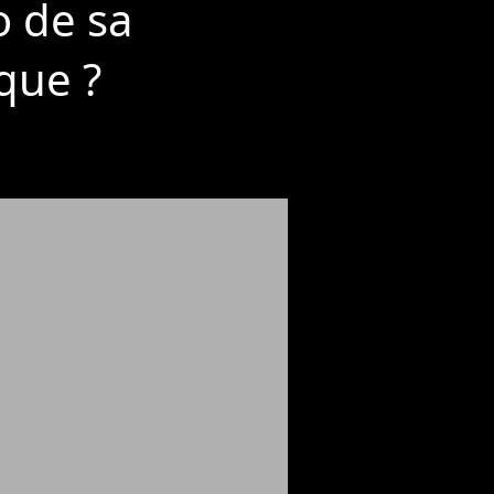
o de sa
ique ?