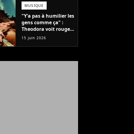
régné 6 semaines
MUSIQUE
dans le Top 10
"Y'a pas à humilier les
gens comme ça" :
Theodora voit rouge
après un concert,
15 juin 2026
mais que s'est-il passé
?