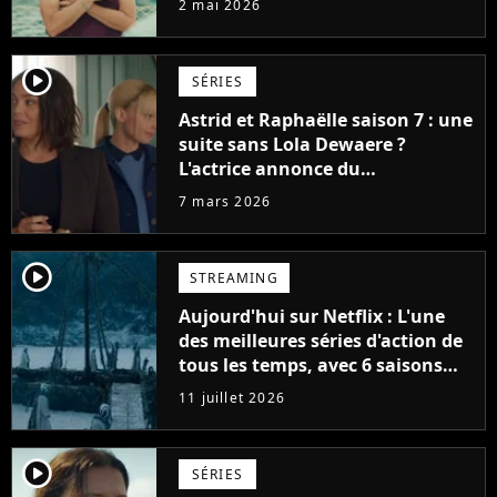
2 mai 2026
player2
SÉRIES
Astrid et Raphaëlle saison 7 : une
suite sans Lola Dewaere ?
L'actrice annonce du
changement
7 mars 2026
player2
STREAMING
Aujourd'hui sur Netflix : L'une
des meilleures séries d'action de
tous les temps, avec 6 saisons
parfaites
11 juillet 2026
player2
SÉRIES