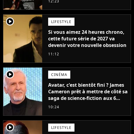
12:23
player2
LIFESTYLE
Si vous aimez 24 heures chrono,
cette future série de 2027 va
devenir votre nouvelle obsession
11:12
player2
CINÉMA
Avatar, c'est bientôt fini ? James
Cameron prêt à mettre de côté sa
saga de science-fiction aux 6
milliards de recettes
10:24
player2
LIFESTYLE