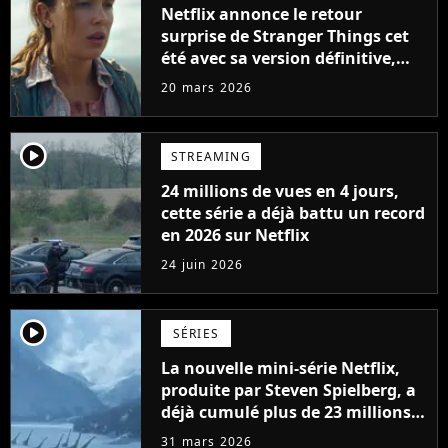
Netflix annonce le retour
surprise de Stranger Things cet
été avec sa version définitive,
une décision historique
20 mars 2026
player2
STREAMING
24 millions de vues en 4 jours,
cette série a déjà battu un record
en 2026 sur Netflix
24 juin 2026
player2
SÉRIES
La nouvelle mini-série Netflix,
produite par Steven Spielberg, a
déjà cumulé plus de 23 millions
de vues
31 mars 2026