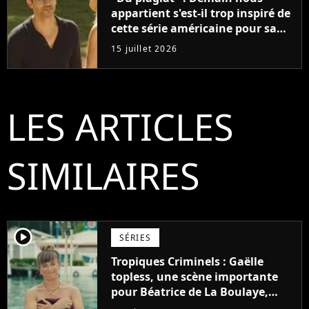
appartient s'est-il trop inspiré de
cette série américaine pour sa
saga de l'été ?
15 juillet 2026
LES ARTICLES
SIMILAIRES
player2
SÉRIES
Tropiques Criminels : Gaëlle
topless, une scène importante
pour Béatrice de La Boulaye,
"Une petite revanche"