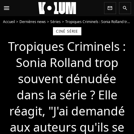
menu
newsletter
search
Accueil
Dernières news
Séries
Tropiques Criminels : Sonia Rolland trop souvent dénudée dans la série ? Elle réagit, "J'ai demandé aux auteurs qu'ils se calment"
CINÉ SÉRIE
Tropiques Criminels :
Sonia Rolland trop
souvent dénudée
dans la série ? Elle
réagit, "J'ai demandé
aux auteurs qu'ils se