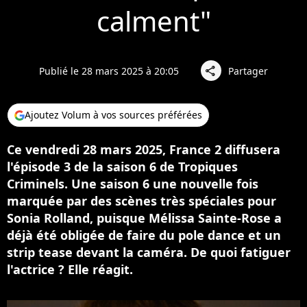
calment"
Publié le 28 mars 2025 à 20:05
Partager
share
Ajoutez Volum à vos sources préférées
Ce vendredi 28 mars 2025, France 2 diffusera
l'épisode 3 de la saison 6 de Tropiques
Criminels. Une saison 6 une nouvelle fois
marquée par des scènes très spéciales pour
Sonia Rolland, puisque Mélissa Sainte-Rose a
déjà été obligée de faire du pole dance et un
strip tease devant la caméra. De quoi fatiguer
l'actrice ? Elle réagit.