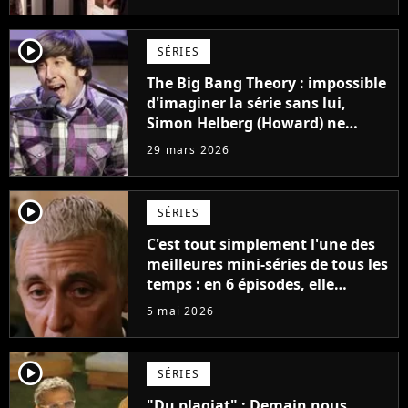
player2
SÉRIES
The Big Bang Theory : impossible
d'imaginer la série sans lui,
Simon Helberg (Howard) ne
voulait pourtant pas jouer dans
29 mars 2026
la série
player2
SÉRIES
C'est tout simplement l'une des
meilleures mini-séries de tous les
temps : en 6 épisodes, elle
accomplit plus que d'autres
5 mai 2026
séries en plusieurs saisons
player2
SÉRIES
"Du plagiat" : Demain nous