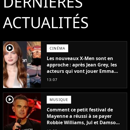
DERNIÈRES
ACTUALITÉS
player2
CINÉMA
Les nouveaux X-Men sont en
approche : après Jean Grey, les
acteurs qui vont jouer Emma
Frost et Cyclope trouvés !
13:07
player2
MUSIQUE
Comment ce petit festival de
Mayenne a réussi à se payer
Robbie Williams, Jul et Damso
cette année ?