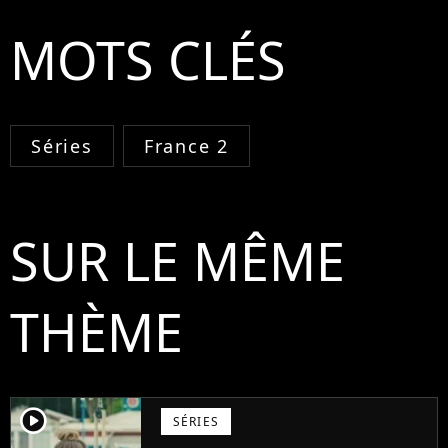
MOTS CLÉS
Séries
France 2
SUR LE MÊME
THÈME
player2
SÉRIES