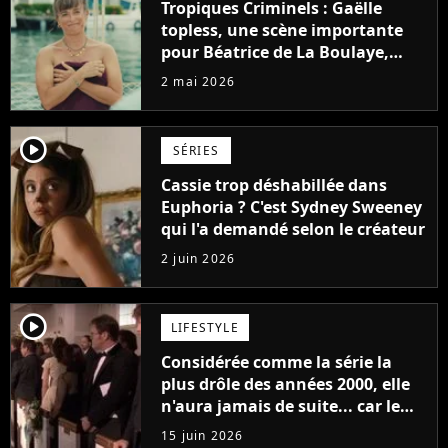
Tropiques Criminels : Gaëlle
topless, une scène importante
pour Béatrice de La Boulaye,
"Une petite revanche"
2 mai 2026
player2
SÉRIES
Cassie trop déshabillée dans
Euphoria ? C'est Sydney Sweeney
qui l'a demandé selon le créateur
2 juin 2026
player2
LIFESTYLE
Considérée comme la série la
plus drôle des années 2000, elle
n'aura jamais de suite... car le
monde a trop changé
15 juin 2026