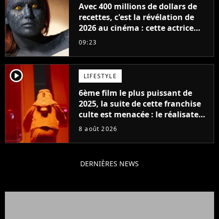
Avec 400 millions de dollars de
recettes, c'est la révélation de
2026 au cinéma : cette actrice
adorée prête à remplacer
09:23
Jennifer Lawrence chez Marvel
player2
LIFESTYLE
6ème film le plus puissant de
2025, la suite de cette franchise
culte est menacée : le réalisateur
claque la porte pour "différends
8 août 2026
créatifs"
DERNIÈRES NEWS