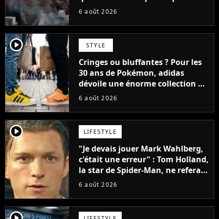
faire quoi que ce soit de simple
6 août 2026
player2
STYLE
Cringes ou bluffantes ? Pour les
30 ans de Pokémon, adidas
dévoile une énorme collection de
sneakers et je ne sais pas quoi en
6 août 2026
penser
player2
LIFESTYLE
"Je devais jouer Mark Wahlberg,
c'était une erreur" : Tom Holland,
la star de Spider-Man, ne referait
pas ce blockbuster
6 août 2026
player2
LIFESTYLE