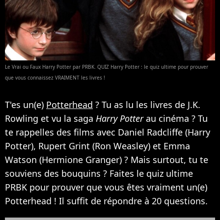
Le Vrai ou Faux Harry Potter par PRBK. QUIZ Harry Potter : le quiz ultime pour prouver
que vous connaissez VRAIMENT les livres !
T'es un(e)
Potterhead
? Tu as lu les livres de J.K.
Rowling et vu la saga
Harry Potter
au cinéma ? Tu
te rappelles des films avec Daniel Radcliffe (Harry
Potter), Rupert Grint (Ron Weasley) et Emma
Watson (Hermione Granger) ? Mais surtout, tu te
souviens des bouquins ? Faites le quiz ultime
PRBK pour prouver que vous êtes vraiment un(e)
Potterhead ! Il suffit de répondre à 20 questions.