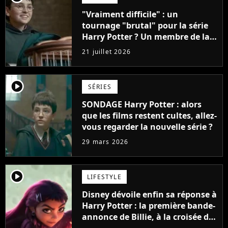
"Vraiment difficile" : un
tournage "brutal" pour la série
Harry Potter ? Un membre de la
production balance !
21 juillet 2026
player2
SÉRIES
SONDAGE Harry Potter : alors
que les films restent cultes, allez-
vous regarder la nouvelle série ?
29 mars 2026
player2
LIFESTYLE
Disney dévoile enfin sa réponse à
Harry Potter : la première bande-
annonce de Billie, à la croisée des
mondes est magique