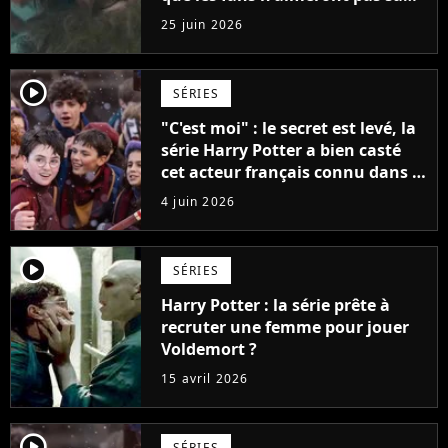
version de Hagrid
25 juin 2026
player2
SÉRIES
"C'est moi" : le secret est levé, la
série Harry Potter a bien casté
cet acteur français connu dans le
monde entier
4 juin 2026
player2
SÉRIES
Harry Potter : la série prête à
recruter une femme pour jouer
Voldemort ?
15 avril 2026
player2
SÉRIES