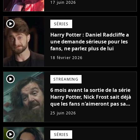
17 juin 2026
player2
SÉRIES
Harry Potter : Daniel Radcliffe a
une demande sérieuse pour les
fans, ne parlez plus de lui
18 février 2026
player2
STREAMING
6 mois avant la sortie de la série
Harry Potter, Nick Frost sait déjà
que les fans n'aimeront pas sa
version de Hagrid
25 juin 2026
player2
SÉRIES