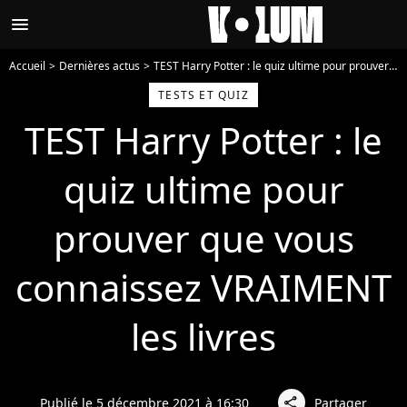
menu
Accueil
Dernières actus
TEST Harry Potter : le quiz ultime pour prouver que vous connaissez VRAIMENT les livres
TESTS ET QUIZ
TEST Harry Potter : le
quiz ultime pour
prouver que vous
connaissez VRAIMENT
les livres
Publié le 5 décembre 2021 à 16:30
Partager
share