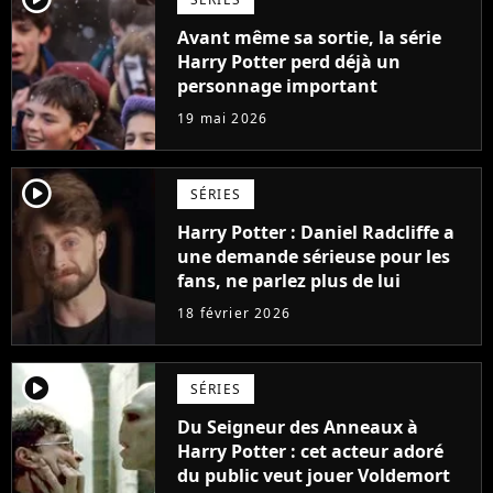
Avant même sa sortie, la série
Harry Potter perd déjà un
personnage important
19 mai 2026
player2
SÉRIES
Harry Potter : Daniel Radcliffe a
une demande sérieuse pour les
fans, ne parlez plus de lui
18 février 2026
player2
SÉRIES
Du Seigneur des Anneaux à
Harry Potter : cet acteur adoré
du public veut jouer Voldemort