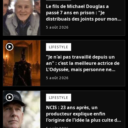
Le fils de Michael Douglas a
passé 7 ans en prison : "Je
distribuais des joints pour mon
père"
5 août 2026
player2
LIFESTYLE
"Je n'ai pas travaillé depuis un
an" : c'est la meilleure actrice de
L'Odyssée, mais personne ne
veut lui donner de rôle au
5 août 2026
cinéma
player2
LIFESTYLE
NCIS : 23 ans après, un
producteur explique enfin
l'origine de l'idée la plus culte de
la série (et on ne parle pas du