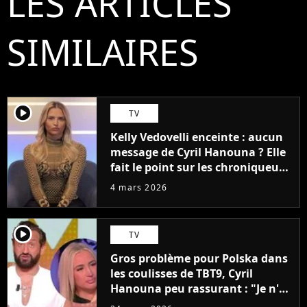
LES ARTICLES
SIMILAIRES
player2
TV
Kelly Vedovelli enceinte : aucun
message de Cyril Hanouna ? Elle
fait le point sur les chroniqueurs
de TBT9 qui lui ont écrit
4 mars 2026
player2
TV
Gros problème pour Polska dans
les coulisses de TBT9, Cyril
Hanouna peu rassurant : "Je n'ai
jamais vu un état pareil"