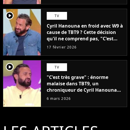
player2
TV
Cyril Hanouna en froid avec W9 à
cause de TBT9 ? Cette décision
qu'il ne comprend pas, "C'est
quand même bizarre"
17 février 2026
player2
TV
"C'est très grave" : énorme
malaise dans TBT9, un
chroniqueur de Cyril Hanouna
fait polémique en direct
6 mars 2026