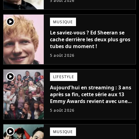
5 août 2026
bateau)
player2
MUSIQUE
Le saviez-vous ? Ed Sheeran se
cache derrière les deux plus gros
tubes du moment !
5 août 2026
player2
LIFESTYLE
Aujourd'hui en streaming : 3 ans
après sa fin, cette série aux 13
Emmy Awards revient avec une
suite... totalement différente
5 août 2026
player2
MUSIQUE