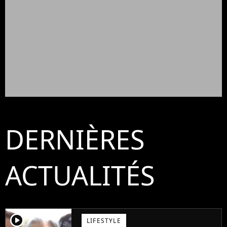
DERNIÈRES
ACTUALITÉS
player2
LIFESTYLE