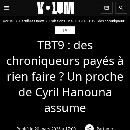
menu
newsletter
search
Accueil
Dernières news
Emissions TV
TBT9
TBT9 : des chroniqueurs payés à rien faire ? Un proche de Cyril Hanouna assume
TV
TBT9 : des
chroniqueurs payés à
rien faire ? Un proche
de Cyril Hanouna
assume
Publié le 20 mars 2026 à 17:00
Partager
share