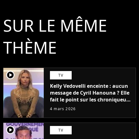
SUR LE MÊME
THÈME
player2
TV
Kelly Vedovelli enceinte : aucun
message de Cyril Hanouna ? Elle
fait le point sur les chroniqueurs
de TBT9 qui lui ont écrit
4 mars 2026
player2
TV