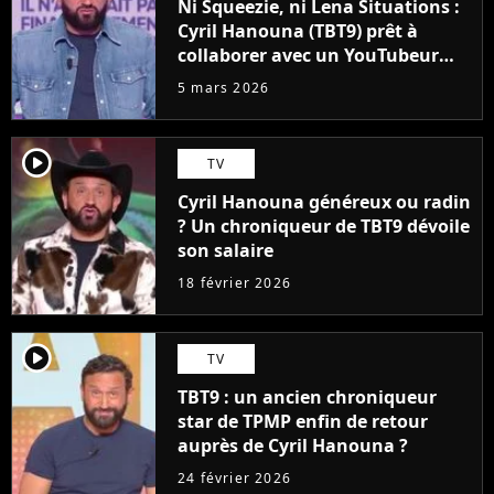
Ni Squeezie, ni Lena Situations :
Cyril Hanouna (TBT9) prêt à
collaborer avec un YouTubeur
pour un projet qui fera des
5 mars 2026
envieux
player2
TV
Cyril Hanouna généreux ou radin
? Un chroniqueur de TBT9 dévoile
son salaire
18 février 2026
player2
TV
TBT9 : un ancien chroniqueur
star de TPMP enfin de retour
auprès de Cyril Hanouna ?
24 février 2026