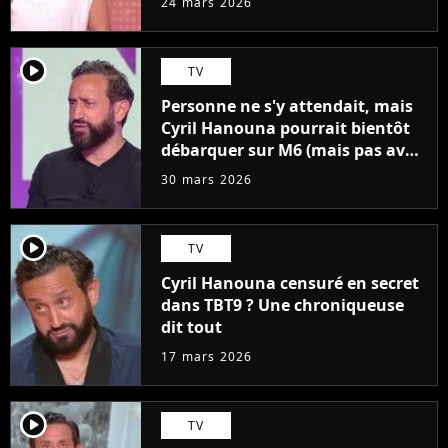
24 mars 2026
player2
TV
Personne ne s'y attendait, mais
Cyril Hanouna pourrait bientôt
débarquer sur M6 (mais pas avec
TBT9)
30 mars 2026
player2
TV
Cyril Hanouna censuré en secret
dans TBT9 ? Une chroniqueuse
dit tout
17 mars 2026
player2
TV