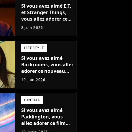
Si vous avez aimé E.T.
et Stranger Things,
vous allez adorer ce
film fantastique cet
8 juin 2026
été... et il est français
LIFESTYLE
Si vous avez aimé
Backrooms, vous allez
adorer ce nouveau
film tout aussi
19 juin 2026
flippant que
prometteur !
CINÉMA
Si vous avez aimé
Paddington, vous
allez adorer ce film
centré sur le jouet le
19 mars 2026