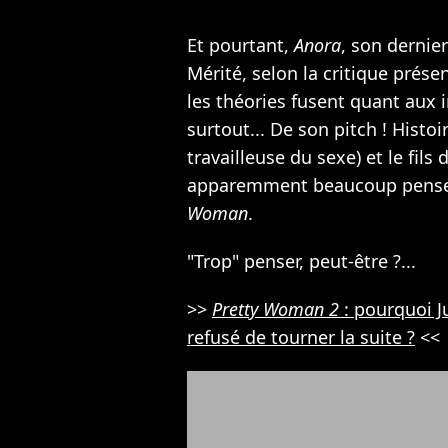
Et pourtant,
Anora
, son dernie
Mérité, selon la critique prése
les théories fusent quant aux i
surtout... De son pitch ! Hist
travailleuse du sexe) et le fils
apparemment beaucoup penser 
Woman
.
"Trop" penser, peut-être ?...
>>
Pretty Woman 2
: pourquoi J
refusé de tourner la suite ?
<<