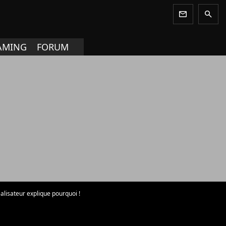
newsletter
search
AMING
FORUM
alisateur explique pourquoi !