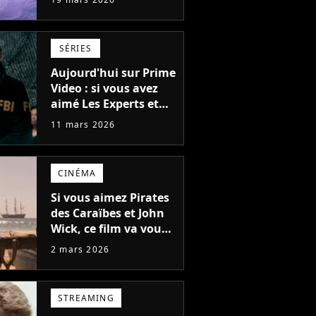
plus iconique de la
décennie
SÉRIES
Aujourd'hui sur Prime
Video : si vous avez
aimé Les Experts et
True Detective, vous
11 mars 2026
allez adorer cette
nouvelle série
visionnable en moins
CINÉMA
de 8h
Si vous aimez Pirates
des Caraïbes et John
Wick, ce film va vous
faire halluciner, il est
2 mars 2026
dispo sur Prime Video
STREAMING