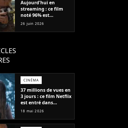
Aujourd'hui en
streaming : ce film
noté 96% est
tellement original
26 juin 2026
que vous allez
halluciner (et adorer)
ICLES
RES
CINÉMA
37 millions de vues en
3 jours : ce film Netflix
est entré dans
l'histoire avec l'un des
18 mai 2026
meilleurs lancements
de tous les temps