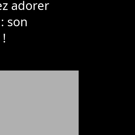
ez adorer
: son
 !