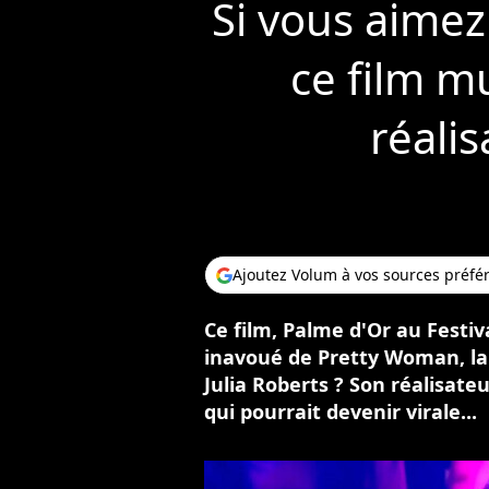
Si vous aimez
ce film m
réali
Ajoutez Volum à vos sources préfé
Ce film, Palme d'Or au Festiv
inavoué de Pretty Woman, la
Julia Roberts ? Son réalisat
qui pourrait devenir virale...