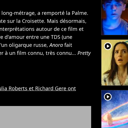
r long-métrage, a remporté la Palme.
nte sur la Croisette. Mais désormais,
nterprétations autour de ce film et
oire d'amour entre une TDS (une
player2
 d'un oligarque russe,
Anora
fait
à un film connu, très connu...
Pretty
ulia Roberts et Richard Gere ont
player2