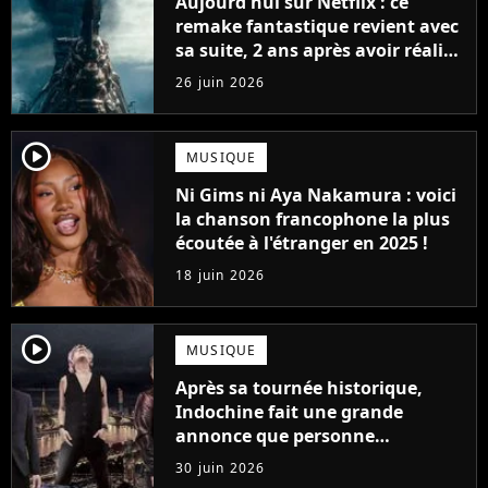
Aujourd'hui sur Netflix : ce
remake fantastique revient avec
sa suite, 2 ans après avoir réalisé
60 millions de vues et régné 6
26 juin 2026
semaines dans le Top 10
player2
MUSIQUE
Ni Gims ni Aya Nakamura : voici
la chanson francophone la plus
écoutée à l'étranger en 2025 !
18 juin 2026
player2
MUSIQUE
Après sa tournée historique,
Indochine fait une grande
annonce que personne
n'attendait
30 juin 2026