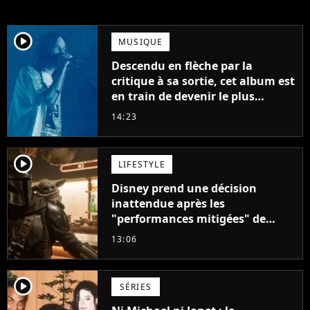
player2
MUSIQUE
Descendu en flèche par la
critique à sa sortie, cet album est
en train de devenir le plus
populaire de son auteur
14:23
player2
LIFESTYLE
Disney prend une décision
inattendue après les
"performances mitigées" de
Vaiana et The Mandalorian &
13:06
Grogu au box-office
player2
SÉRIES