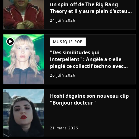
un spin-off de The Big Bang
Theory et il y aura plein d'acteurs
cultes dedans
24 juin 2026
player2
MUSIQUE POP
"Des similitudes qui
interpellent" : Angèle a-t-elle
plagié ce collectif techno avec
son dernier clip ?
26 juin 2026
Hoshi dégaine son nouveau clip
"Bonjour docteur"
21 mars 2026