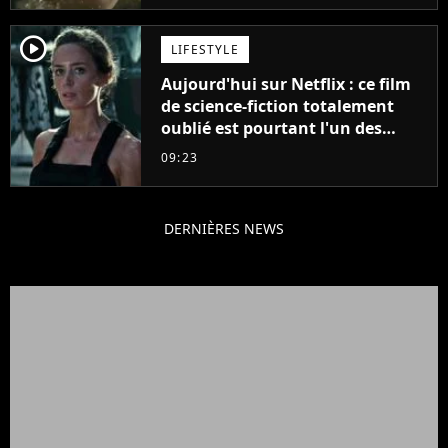
player2
LIFESTYLE
Aujourd'hui sur Netflix : ce film
de science-fiction totalement
oublié est pourtant l'un des
meilleurs des années 2010
09:23
DERNIÈRES NEWS