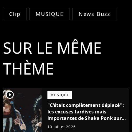
Clip
MUSIQUE
News Buzz
SUR LE MÊME
THÈME
player2
MUSIQUE
"C'était complètement déplacé" :
les excuses tardives mais
importantes de Shaka Ponk sur
son duo avec Bertrand Cantat
10 juillet 2026