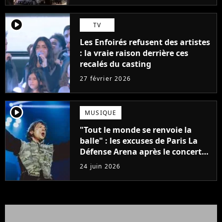
player2
TV
Les Enfoirés refusent des artistes
: la vraie raison derrière ces
recalés du casting
27 février 2026
player2
MUSIQUE
"Tout le monde se renvoie la
balle" : les excuses de Paris La
Défense Arena après le concert
interrompu d'Iron Maiden ne
24 juin 2026
passent pas