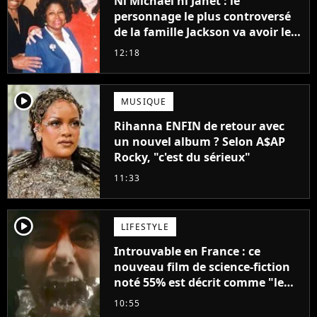
Ni Michael ni Janet : le
personnage le plus controversé
de la famille Jackson va avoir le
droit à sa propre série
12:18
player2
MUSIQUE
Rihanna ENFIN de retour avec
un nouvel album ? Selon A$AP
Rocky, "c'est du sérieux"
11:33
player2
LIFESTYLE
Introuvable en France : ce
nouveau film de science-fiction
noté 55% est décrit comme "le
plus stupide de l'année"
10:55