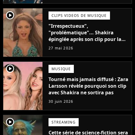
player2
CLIPS VIDEOS DE MUSIQUE
"Irrespectueux",
"problématique"... Shakira
épinglée après son clip pour la
Coupe du Monde
27 mai 2026
player2
MUSIQUE
Tourné mais jamais diffusé : Zara
Larsson révèle pourquoi son clip
avec Shakira ne sortira pas
30 juin 2026
player2
STREAMING
Cette série de science-fiction sera