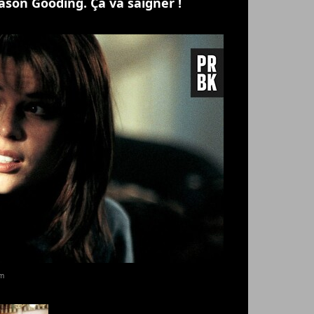
on Gooding. Ça va saigner !
lm