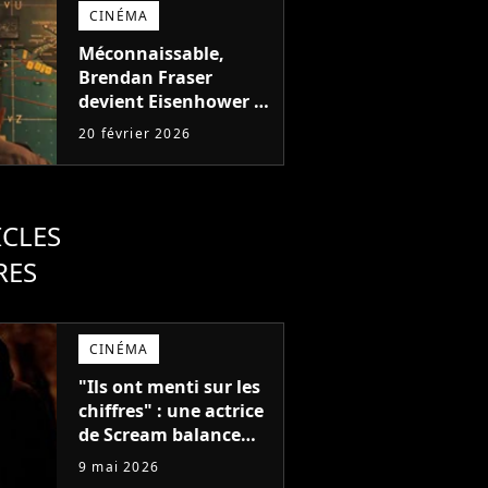
personnages de la
CINÉMA
franchise
Méconnaissable,
Brendan Fraser
devient Eisenhower :
la bande-annonce de
20 février 2026
son nouveau film
impressionne
ICLES
RES
CINÉMA
"Ils ont menti sur les
chiffres" : une actrice
de Scream balance
sur le dernier film de
9 mai 2026
la saga