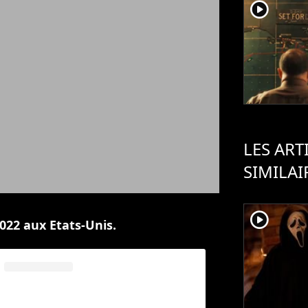
player2
LES ART
SIMILAI
player2
2022 aux Etats-Unis.