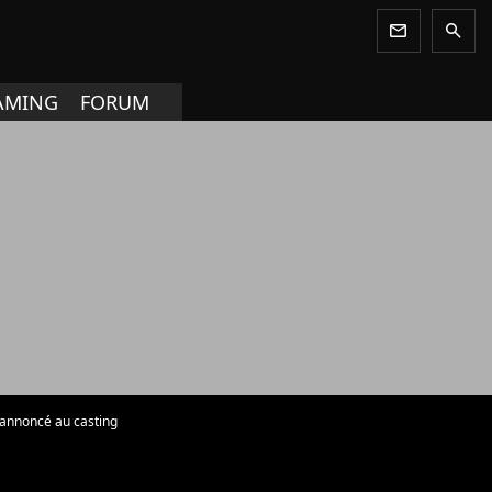
newsletter
search
AMING
FORUM
 annoncé au casting