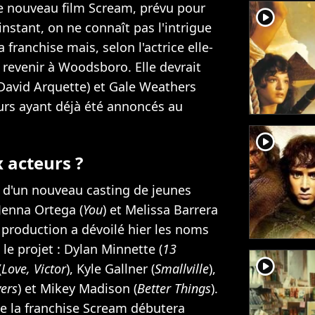
le nouveau film Scream, prévu pour
player2
instant, on ne connaît pas l'intrigue
franchise mais, selon l'actrice elle-
revenir à Woodsboro. Elle devrait
(David Arquette) et Gale Weathers
urs ayant déjà été annoncés au
player2
 acteurs ?
s d'un nouveau casting de jeunes
 Jenna Ortega (
You
) et Melissa Barrera
 production a dévoilé hier les noms
 le projet : Dylan Minnette (
13
player2
(
Love, Victor
), Kyle Gallner (
Smallville
),
vers
) et Mikey Madison (
Better Things
).
e la franchise Scream débutera