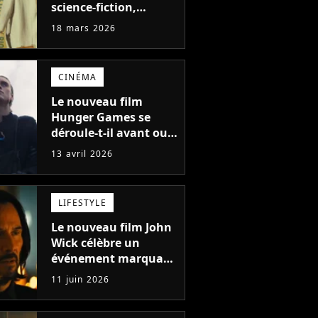
science-fiction,
nouveau retour vers
18 mars 2026
le passé
CINÉMA
Le nouveau film
Hunger Games se
déroule-t-il avant ou
après l'histoire de
13 avril 2026
Katniss ? La bande-
annonce révèle le
retour de
LIFESTYLE
personnages
emblématiques
Le nouveau film John
Wick célèbre un
événement marquant
avec sa première
11 juin 2026
image : le retour de
l'un des meilleurs