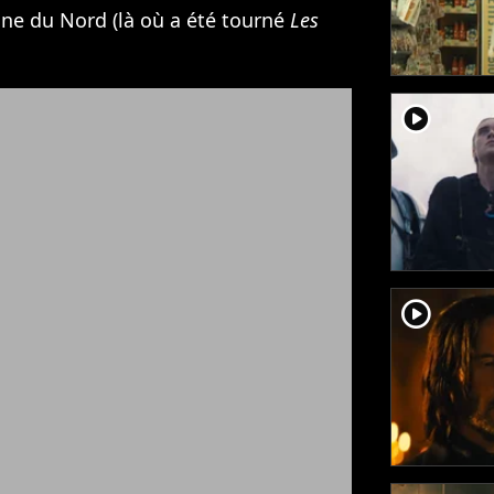
ine du Nord (là où a été tourné
Les
player2
player2