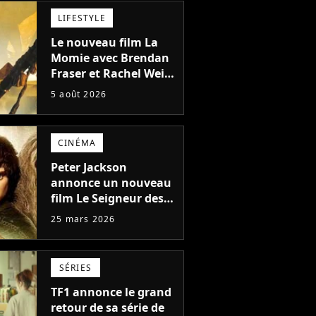
LIFESTYLE
Le nouveau film La
Momie avec Brendan
Fraser et Rachel Weisz
annonce le retour de
5 août 2026
2 autres personnages
emblématiques de la
saga
CINÉMA
Peter Jackson
annonce un nouveau
film Le Seigneur des
Anneaux, une suite
25 mars 2026
au Retour du Roi qui
pourrait introduire
Tom Bombadil
SÉRIES
TF1 annonce le grand
retour de sa série de