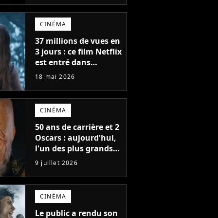
CINÉMA
37 millions de vues en
3 jours : ce film Netflix
est entré dans
l'histoire avec l'un des
18 mai 2026
meilleurs lancements
de tous les temps
CINÉMA
50 ans de carrière et 2
Oscars : aujourd'hui,
l'un des plus grands
acteurs de tous les
9 juillet 2026
temps fête ses 70 ans
CINÉMA
Le public a rendu son