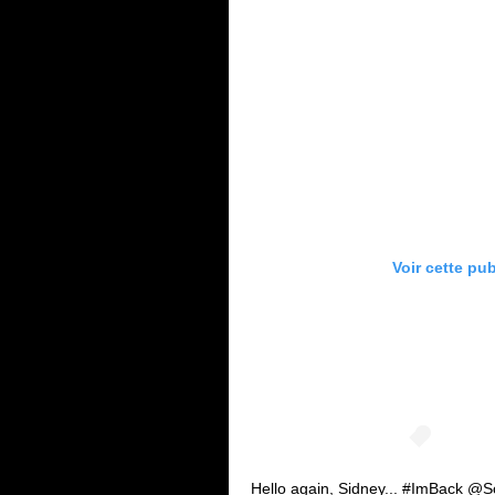
Voir cette pu
Hello again, Sidney... #ImBack 