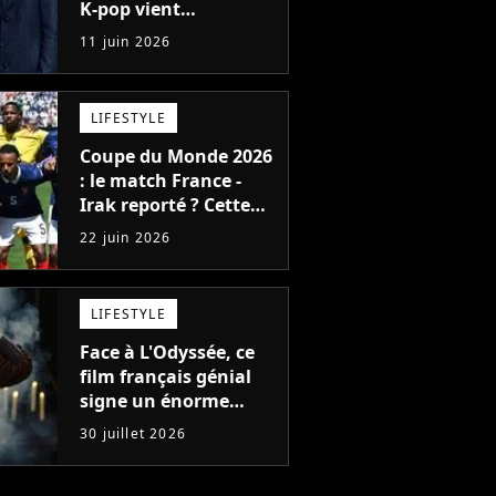
K-pop vient
d'annoncer un
11 juin 2026
concert géant au
Stade de France
LIFESTYLE
Coupe du Monde 2026
: le match France -
Irak reporté ? Cette
règle très stricte qui
22 juin 2026
ne va pas arranger les
supporters français
LIFESTYLE
Face à L'Odyssée, ce
film français génial
signe un énorme
démarrage au box-
30 juillet 2026
office : tous les
chiffres !