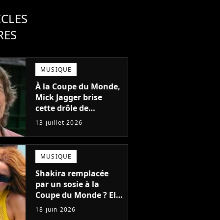
ICLES
RES
MUSIQUE
À la Coupe du Monde,
Mick Jagger brise
cette drôle de
malédiction qui dure
13 juillet 2026
depuis 16 ans
MUSIQUE
Shakira remplacée
par un sosie à la
Coupe du Monde ? Elle
répond enfin, et de la
18 juin 2026
meilleure des façons !