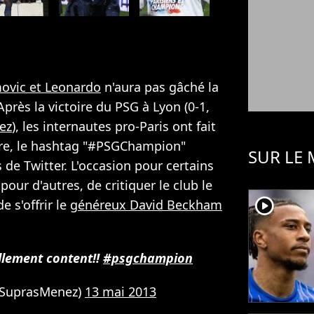
movic et Leonardo
n'aura pas gâché la
Après la victoire du PSG à Lyon (0-1,
ez
), les internautes pro-Paris ont fait
core, le hashtag "#PSGChampion"
SUR LE
 de Twitter. L'occasion pour certains
 pour d'autres, de critiquer le club le
player2
e s'offrir le
généreux David Beckham
tellement content!!
#psgchampion
(@SuprasMenez)
13 mai 2013