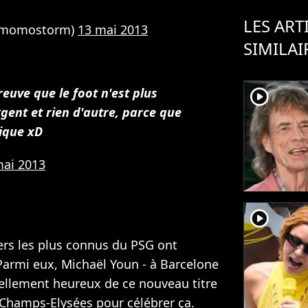
LES ART
emomostorm)
13 mai 2013
SIMILAI
reuve que le foot n'est plus
player2
gent et rien d'autre, parce que
ique xD
mai 2013
player2
rs les plus connus du PSG ont
 Parmi eux, Michaël Youn - à Barcelone
tellement heureux de ce nouveau titre
 Champs-Elysées pour célébrer ça.