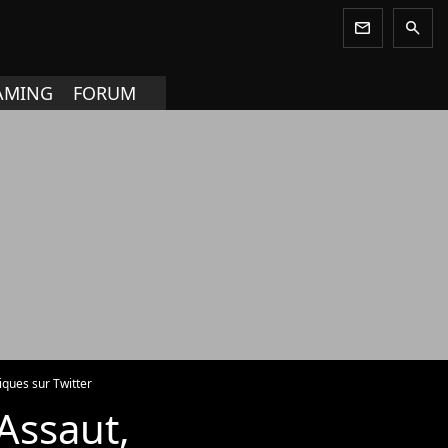
newsletter
search
AMING
FORUM
iques sur Twitter
Assaut,