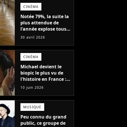
CINÉMA
Notée 79%, la suite la
plus attendue de
l'année explose tous
les scores au box-
30 avril 2026
office français
CINÉMA
Michael devient le
biopic le plus vu de
l'histoire en France :
mais quel film a-t-il
10 juin 2026
battu ?
MUSIQUE
Peu connu du grand
public, ce groupe de