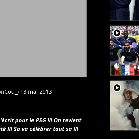
player2
player2
onCou_)
13 mai 2013
'écrit pour le PSG !!! On revient
ité !!! Sa va célébrer tout sa !!!