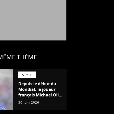
 MÊME THÈME
STYLE
Depuis le début du
Mondial, le joueur
français Michael Olise
a un rituel sur le
30 juin 2026
terrain : l'avez-vous
repéré ?