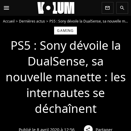
menu
newsletter
search
Accueil
Dernières actus
PS5 : Sony dévoile la DualSense, sa nouvelle manette : les internautes se déchaînent
GAMING
PS5 : Sony dévoile la
DualSense, sa
nouvelle manette : les
internautes se
déchaînent
Publié le 8 avril 2020 à 12:56
Partager
share