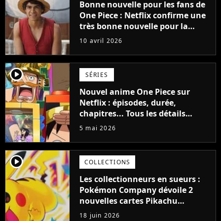
Bonne nouvelle pour les fans de
One Piece : Netflix confirme une
très bonne nouvelle pour la
saison 3
10 avril 2026
player2
SÉRIES
Nouvel anime One Piece sur
Netflix : épisodes, durée,
chapitres... Tous les détails
dévoilés
5 mai 2026
player2
COLLECTIONS
Les collectionneurs en sueurs :
Pokémon Company dévoile 2
nouvelles cartes Pikachu
collectors
18 juin 2026