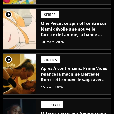
player2
SÉRIES
One Piece : ce spin-off centré sur
Nami dévoile une nouvelle
facette de l'anime, la bande-
annonce intrigue déjà les fans
30 mars 2026
player2
CINÉMA
Après À contre-sens, Prime Video
relance la machine Mercedes
Ron : cette nouvelle saga avec
Ester Expósito dévoile ses
15 avril 2026
premières images
LIFESTYLE
O'Tacos s'associe à Genezio pour