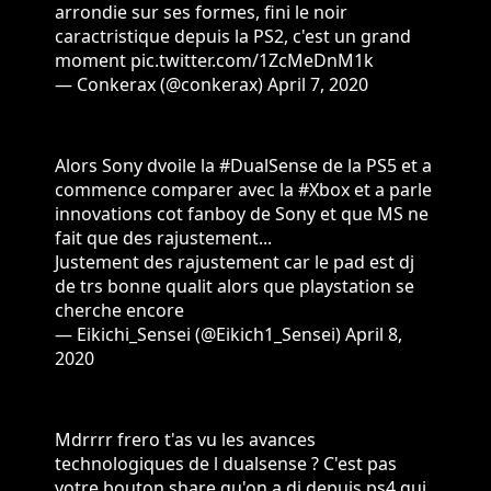
arrondie sur ses formes, fini le noir
caractristique depuis la PS2, c'est un grand
moment
pic.twitter.com/1ZcMeDnM1k
— Conkerax (@conkerax)
April 7, 2020
Alors Sony dvoile la
#DualSense
de la PS5 et a
commence comparer avec la
#Xbox
et a parle
innovations cot fanboy de Sony et que MS ne
fait que des rajustement...
Justement des rajustement car le pad est dj
de trs bonne qualit alors que playstation se
cherche encore
— Eikichi_Sensei (@Eikich1_Sensei)
April 8,
2020
Mdrrrr frero t'as vu les avances
technologiques de l dualsense ? C'est pas
votre bouton share qu'on a dj depuis ps4 qui