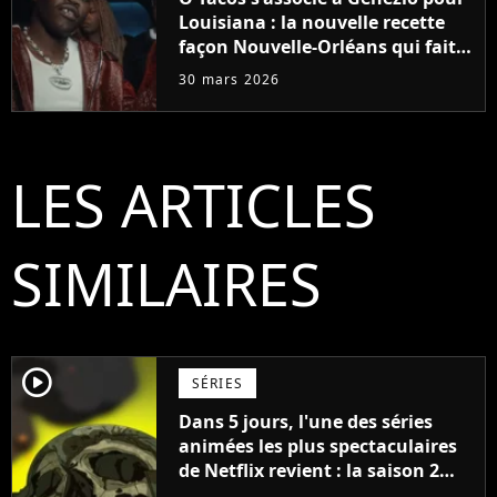
Louisiana : la nouvelle recette
façon Nouvelle-Orléans qui fait
saliver
30 mars 2026
LES ARTICLES
SIMILAIRES
player2
SÉRIES
Dans 5 jours, l'une des séries
animées les plus spectaculaires
de Netflix revient : la saison 2
veut réconcilier tous les fans