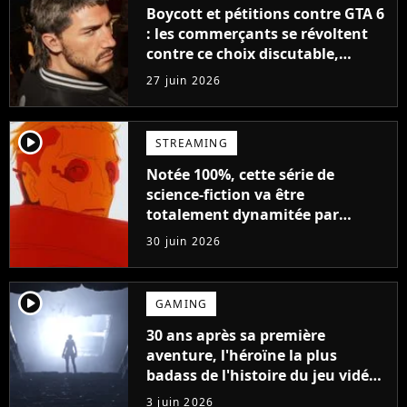
Boycott et pétitions contre GTA 6
: les commerçants se révoltent
contre ce choix discutable,
Rockstar fait déjà volte-face
27 juin 2026
player2
STREAMING
Notée 100%, cette série de
science-fiction va être
totalement dynamitée par
Netflix : dites adieu à ces
30 juin 2026
personnages
player2
GAMING
30 ans après sa première
aventure, l'héroïne la plus
badass de l'histoire du jeu vidéo
et du cinéma revient dans un
3 juin 2026