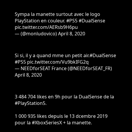
Sympa la manette surtout avec le logo
PlayStation en couleur.
#PS5
#DualSense
pic.twitter.com/AERsb9H6pu
— (@monludovico)
April 8, 2020
Si si, il y a quand mme un petit air.
#DualSense
#PS5
pic.twitter.com/Vu9bkIFG2q
— NEEDforSEAT France (@NEEDforSEAT_FR)
April 8, 2020
3 484 704 likes en 9h pour la DualSense de la
#PlayStation5
.
1 000 935 likes depuis le 13 dcembre 2019
pour la
#XboxSeriesX
+ la manette.