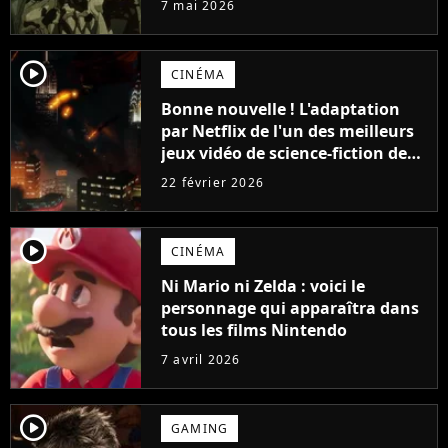
7 mai 2026
player2
CINÉMA
Bonne nouvelle ! L'adaptation
par Netflix de l'un des meilleurs
jeux vidéo de science-fiction de
tous les temps a enfin un
22 février 2026
planning crédible
player2
CINÉMA
Ni Mario ni Zelda : voici le
personnage qui apparaîtra dans
tous les films Nintendo
7 avril 2026
player2
GAMING