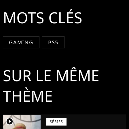
MOTS CLÉS
GAMING
PS5
SUR LE MÊME
THÈME
player2
SÉRIES