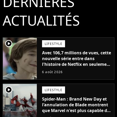
DERNIÈRES
ACTUALITÉS
player2
LIFESTYLE
Avec 106,7 millions de vues, cette
nouvelle série entre dans
l'histoire de Netflix en seulement
48 jours
6 août 2026
player2
LIFESTYLE
Spider-Man : Brand New Day et
l'annulation de Blade montrent
que Marvel n'est plus capable de
faire quoi que ce soit de simple