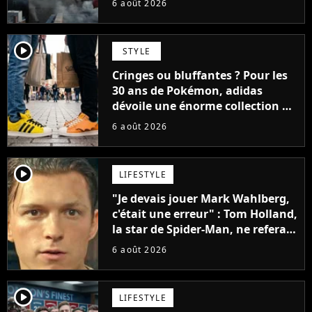
6 août 2026
player2
STYLE
Cringes ou bluffantes ? Pour les
30 ans de Pokémon, adidas
dévoile une énorme collection de
sneakers et je ne sais pas quoi en
6 août 2026
penser
player2
LIFESTYLE
"Je devais jouer Mark Wahlberg,
c'était une erreur" : Tom Holland,
la star de Spider-Man, ne referait
pas ce blockbuster
6 août 2026
player2
LIFESTYLE