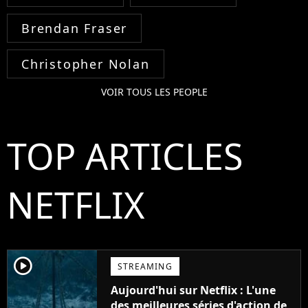
Brendan Fraser
Christopher Nolan
VOIR TOUS LES PEOPLE
TOP ARTICLES
NETFLIX
player2
STREAMING
Aujourd'hui sur Netflix : L'une
des meilleures séries d'action de