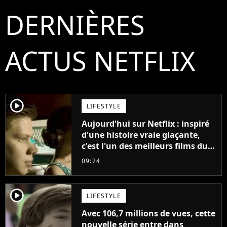
DERNIÈRES
ACTUS NETFLIX
player2
LIFESTYLE
Aujourd'hui sur Netflix : inspiré
d'une histoire vraie glaçante,
c'est l'un des meilleurs films du
21ème siècle
09:24
player2
LIFESTYLE
Avec 106,7 millions de vues, cette
nouvelle série entre dans