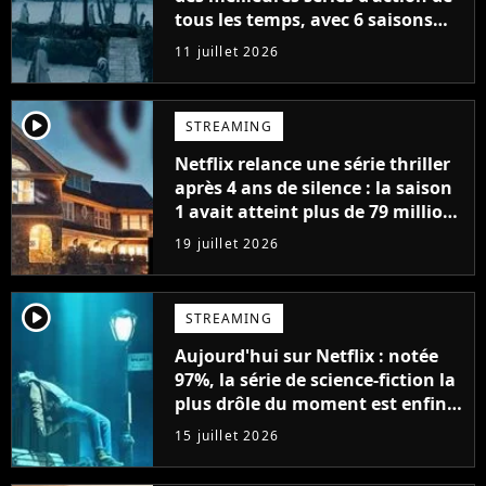
tous les temps, avec 6 saisons
parfaites
11 juillet 2026
player2
STREAMING
Netflix relance une série thriller
après 4 ans de silence : la saison
1 avait atteint plus de 79 millions
de vues
19 juillet 2026
player2
STREAMING
Aujourd'hui sur Netflix : notée
97%, la série de science-fiction la
plus drôle du moment est enfin
de retour avec 8 nouveaux
15 juillet 2026
épisodes