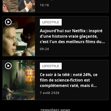
avancé jour après jour, et les
10:16
jours se sont transformés en
décennies"
player2
LIFESTYLE
Aujourd'hui sur Netflix : inspiré
d'une histoire vraie glaçante,
c'est l'un des meilleurs films du
21ème siècle
09:24
player2
LIFESTYLE
Ce soir à la télé : noté 24%, ce
film de science-fiction est
complètement raté, mais il
aurait pu être encore pire à
7 août 2026
cause de son acteur
DERNIÈRES NEWS