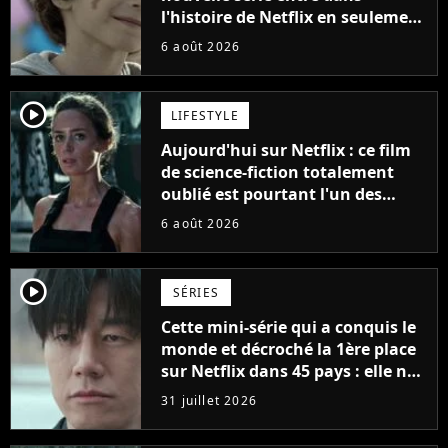
l'histoire de Netflix en seulement
48 jours
6 août 2026
player2
LIFESTYLE
Aujourd'hui sur Netflix : ce film
de science-fiction totalement
oublié est pourtant l'un des
meilleurs des années 2010
6 août 2026
player2
SÉRIES
Cette mini-série qui a conquis le
monde et décroché la 1ère place
sur Netflix dans 45 pays : elle ne
compte que 10 épisodes et c'est
31 juillet 2026
un phénomène mondial