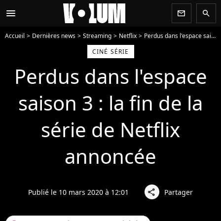
menu
newsletter
search
Accueil
Dernières news
Streaming
Netflix
Perdus dans l'espace saison 3 : la fin de la série de Netflix annoncée
CINÉ SÉRIE
Perdus dans l'espace
saison 3 : la fin de la
série de Netflix
annoncée
Publié le 10 mars 2020 à 12:01
Partager
share