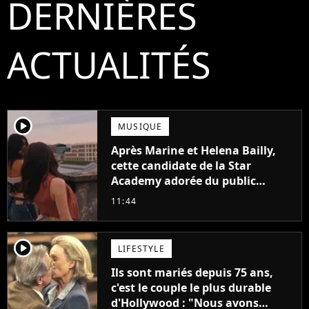
DERNIÈRES
ACTUALITÉS
player2
MUSIQUE
Après Marine et Helena Bailly,
cette candidate de la Star
Academy adorée du public
annonce son premier album,
11:44
"C'est tellement puissant"
player2
LIFESTYLE
Ils sont mariés depuis 75 ans,
c'est le couple le plus durable
d'Hollywood : "Nous avons