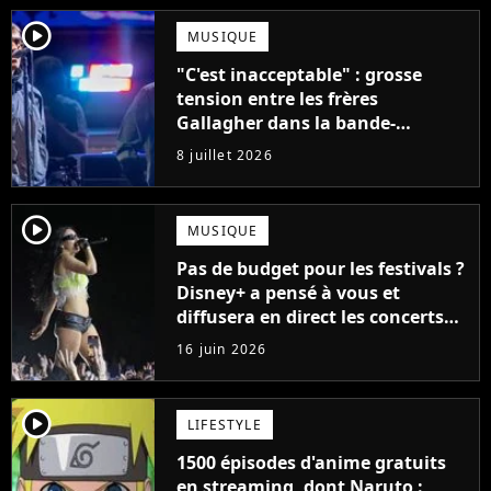
player2
MUSIQUE
"C'est inacceptable" : grosse
tension entre les frères
Gallagher dans la bande-
annonce du documentaire sur
8 juillet 2026
Oasis
player2
MUSIQUE
Pas de budget pour les festivals ?
Disney+ a pensé à vous et
diffusera en direct les concerts
de cet incontournable festival
16 juin 2026
player2
LIFESTYLE
1500 épisodes d'anime gratuits
en streaming, dont Naruto :