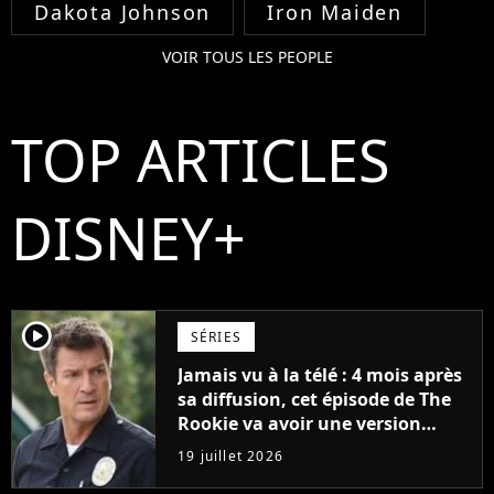
Dakota Johnson
Iron Maiden
VOIR TOUS LES PEOPLE
TOP ARTICLES
DISNEY+
player2
SÉRIES
Jamais vu à la télé : 4 mois après
sa diffusion, cet épisode de The
Rookie va avoir une version
longue en streaming
19 juillet 2026