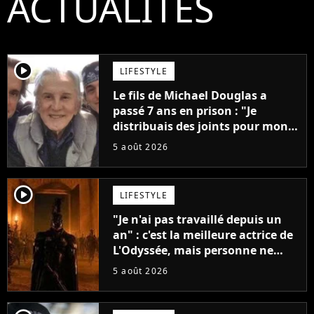
ACTUALITÉS
player2
LIFESTYLE
Le fils de Michael Douglas a
passé 7 ans en prison : "Je
distribuais des joints pour mon
père"
5 août 2026
player2
LIFESTYLE
"Je n'ai pas travaillé depuis un
an" : c'est la meilleure actrice de
L'Odyssée, mais personne ne
veut lui donner de rôle au
5 août 2026
cinéma