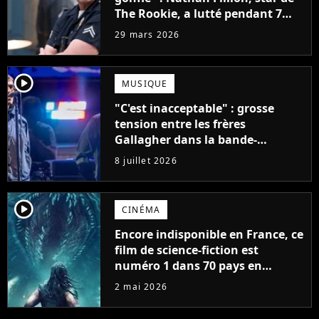
The Rookie, a lutté pendant 7
ans avec un rôle qui le détruisait
29 mars 2026
de plus en plus
player2
MUSIQUE
"C'est inacceptable" : grosse
tension entre les frères
Gallagher dans la bande-
annonce du documentaire sur
8 juillet 2026
Oasis
player2
CINÉMA
Encore indisponible en France, ce
film de science-fiction est
numéro 1 dans 70 pays en
streaming et met en scène un
2 mai 2026
monstre spatial légendaire