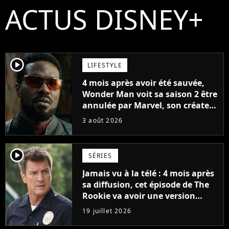
ACTUS DISNEY+
player2
LIFESTYLE
4 mois après avoir été sauvée,
Wonder Man voit sa saison 2 être
annulée par Marvel, son créateur
sort du silence : "Les contrats
3 août 2026
étaient signés"
player2
SÉRIES
Jamais vu à la télé : 4 mois après
sa diffusion, cet épisode de The
Rookie va avoir une version
longue en streaming
19 juillet 2026