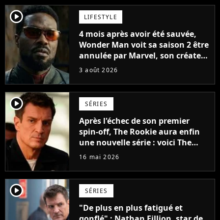
player2
LIFESTYLE
4 mois après avoir été sauvée,
Wonder Man voit sa saison 2 être
annulée par Marvel, son créateur
sort du silence : "Les contrats
3 août 2026
étaient signés"
player2
SÉRIES
Après l'échec de son premier
spin-off, The Rookie aura enfin
une nouvelle série : voici The
Rookie : North
16 mai 2026
player2
SÉRIES
"De plus en plus fatigué et
gonflé" : Nathan Fillion, star de