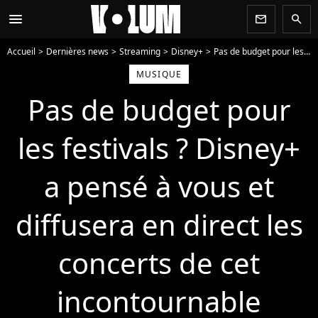
menu
newsletter
search
Accueil
Dernières news
Streaming
Disney+
Pas de budget pour les festivals ? Disney+ a pensé à vous et diffusera en direct les concerts de cet incontournable festival
MUSIQUE
Pas de budget pour
les festivals ? Disney+
a pensé à vous et
diffusera en direct les
concerts de cet
incontournable