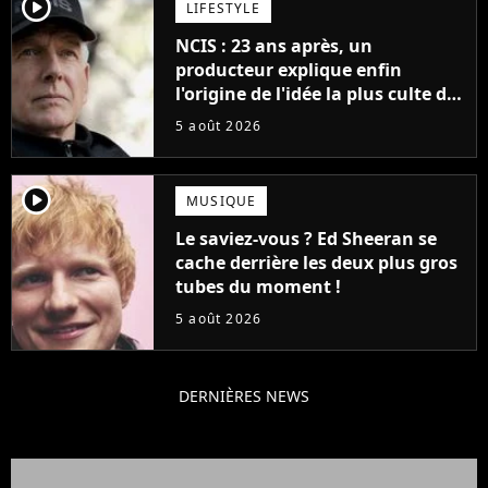
player2
LIFESTYLE
NCIS : 23 ans après, un
producteur explique enfin
l'origine de l'idée la plus culte de
la série (et on ne parle pas du
5 août 2026
bateau)
player2
MUSIQUE
Le saviez-vous ? Ed Sheeran se
cache derrière les deux plus gros
tubes du moment !
5 août 2026
DERNIÈRES NEWS