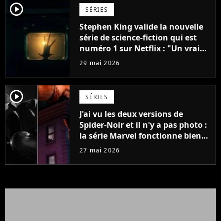
player2
SÉRIES
Stephen King valide la nouvelle
série de science-fiction qui est
numéro 1 sur Netflix : "Un vrai
régal"
29 mai 2026
player2
SÉRIES
J'ai vu les deux versions de
Spider-Noir et il n'y a pas photo :
la série Marvel fonctionne bien
mieux ainsi...
27 mai 2026