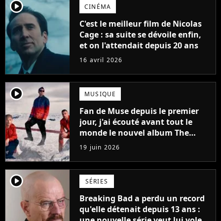
player2
CINÉMA
C'est le meilleur film de Nicolas
Cage : sa suite se dévoile enfin,
et on l'attendait depuis 20 ans
16 avril 2026
player2
MUSIQUE
Fan de Muse depuis le premier
jour, j'ai écouté avant tout le
monde le nouvel album The
Wow! Signal : voici mon avis
19 juin 2026
honnête
player2
SÉRIES
Breaking Bad a perdu un record
qu'elle détenait depuis 13 ans :
une nouvelle série veut lui voler