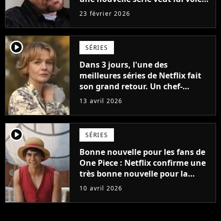
le titre de meilleur épisode de
23 février 2026
l'histoire
player2
SÉRIES
Dans 3 jours, l'une des
meilleures séries de Netflix fait
son grand retour. Un chef-
d'œuvre à la note quasi parfaite
13 avril 2026
que nous attendions depuis 3
ans
player2
SÉRIES
Bonne nouvelle pour les fans de
One Piece : Netflix confirme une
très bonne nouvelle pour la
saison 3
10 avril 2026