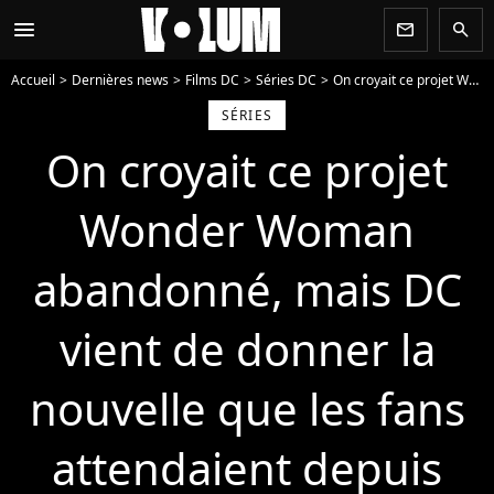
menu
newsletter
search
Accueil
Dernières news
Films DC
Séries DC
On croyait ce projet Wonder Woman abandonné, mais DC vient de donner la nouvelle que les fans attendaient depuis trois ans
SÉRIES
On croyait ce projet
Wonder Woman
abandonné, mais DC
vient de donner la
nouvelle que les fans
attendaient depuis