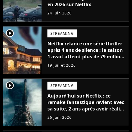
en 2026 sur Netflix
24 juin 2026
player2
STREAMING
Netflix relance une série thriller
après 4 ans de silence : la saison
1 avait atteint plus de 79 millions
de vues
19 juillet 2026
player2
STREAMING
Aujourd'hui sur Netflix : ce
remake fantastique revient avec
sa suite, 2 ans après avoir réalisé
60 millions de vues et régné 6
26 juin 2026
semaines dans le Top 10