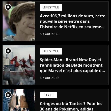
player2
LIFESTYLE
Avec 106,7 millions de vues, cette
nouvelle série entre dans
l'histoire de Netflix en seulement
48 jours
6 août 2026
player2
LIFESTYLE
Spider-Man : Brand New Day et
l'annulation de Blade montrent
que Marvel n'est plus capable de
faire quoi que ce soit de simple
6 août 2026
player2
STYLE
Cringes ou bluffantes ? Pour les
30 ans de Pokémon, adidas