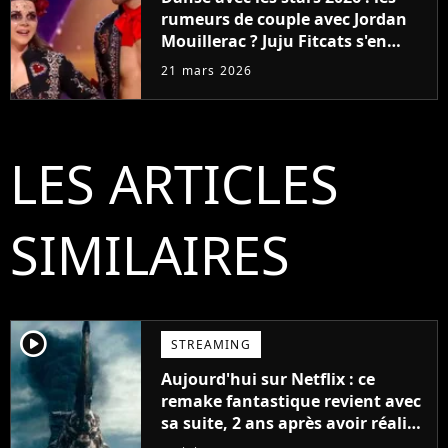
rumeurs de couple avec Jordan
Mouillerac ? Juju Fitcats s'en
moque
21 mars 2026
LES ARTICLES
SIMILAIRES
player2
STREAMING
Aujourd'hui sur Netflix : ce
remake fantastique revient avec
sa suite, 2 ans après avoir réalisé
60 millions de vues et régné 6