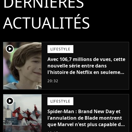
DERNIÈRES
ACTUALITÉS
player2
LIFESTYLE
Avec 106,7 millions de vues, cette
nouvelle série entre dans
l'histoire de Netflix en seulement
48 jours
20:32
player2
LIFESTYLE
Spider-Man : Brand New Day et
l'annulation de Blade montrent
que Marvel n'est plus capable de
faire quoi que ce soit de simple