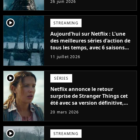
26 juin 2026
semaines dans le Top 10
player2
STREAMING
Aujourd'hui sur Netflix : L'une
des meilleures séries d'action de
tous les temps, avec 6 saisons
parfaites
11 juillet 2026
player2
SÉRIES
Netflix annonce le retour
surprise de Stranger Things cet
été avec sa version définitive,
une décision historique
20 mars 2026
player2
STREAMING