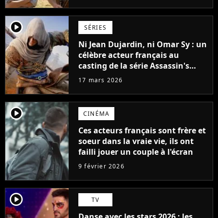
player2
SÉRIES
Ni Jean Dujardin, ni Omar Sy : un
célèbre acteur français au
casting de la série Assassin's
Creed en live-action sur Netflix
17 mars 2026
player2
CINÉMA
Ces acteurs français sont frère et
soeur dans la vraie vie, ils ont
failli jouer un couple à l'écran
9 février 2026
player2
TV
Danse avec les stars 2026 : les