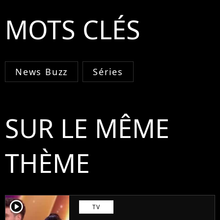
MOTS CLÉS
News Buzz
Séries
SUR LE MÊME
THÈME
player2
TV