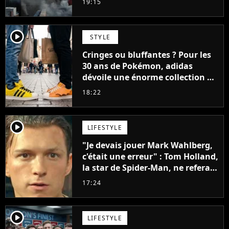
19:15
player2
STYLE
Cringes ou bluffantes ? Pour les
30 ans de Pokémon, adidas
dévoile une énorme collection de
sneakers et je ne sais pas quoi en
18:22
penser
player2
LIFESTYLE
"Je devais jouer Mark Wahlberg,
c'était une erreur" : Tom Holland,
la star de Spider-Man, ne referait
pas ce blockbuster
17:24
player2
LIFESTYLE