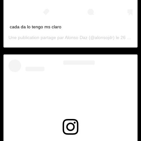
cada da lo tengo ms claro
Une publication partage par
Alonso Daz
(@alonsojdr) le
26 Mars 2020 11 :15 PDT