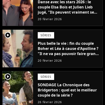
Danse avec les stars 2026 : le
couple Elsa Bois et Julien Lieb
jugé, "Ils peuvent vraiment se
casser la…"
20 février 2026
player2
SÉRIES
Plus belle la vie : fin du couple
Boher et Léa à cause d'Apolline ?
"Il ne va pas pouvoir faire grand-
chose"
20 février 2026
player2
SÉRIES
SONDAGE La Chronique des
Bridgerton : quel est le meilleur
couple de la série ?
26 février 2026