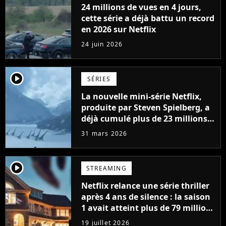
24 millions de vues en 4 jours,
cette série a déjà battu un record
en 2026 sur Netflix
24 juin 2026
player2
SÉRIES
La nouvelle mini-série Netflix,
produite par Steven Spielberg, a
déjà cumulé plus de 23 millions
de vues
31 mars 2026
player2
STREAMING
Netflix relance une série thriller
après 4 ans de silence : la saison
1 avait atteint plus de 79 millions
de vues
19 juillet 2026