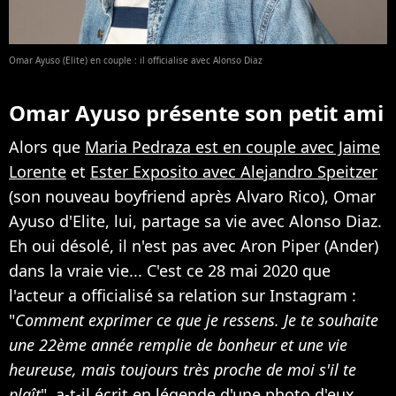
Omar Ayuso (Elite) en couple : il officialise avec Alonso Diaz
Omar Ayuso présente son petit ami
Alors que
Maria Pedraza est en couple avec Jaime
Lorente
et
Ester Exposito avec Alejandro Speitzer
(son nouveau boyfriend après Alvaro Rico), Omar
Ayuso d'Elite, lui, partage sa vie avec Alonso Diaz.
Eh oui désolé, il n'est pas avec Aron Piper (Ander)
dans la vraie vie... C'est ce 28 mai 2020 que
l'acteur a officialisé sa relation sur Instagram :
"
Comment exprimer ce que je ressens. Je te souhaite
une 22ème année remplie de bonheur et une vie
heureuse, mais toujours très proche de moi s'il te
plaît
", a-t-il écrit en légende d'une photo d'eux