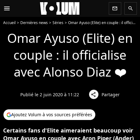
menu
newsletter
search
Accueil
Dernières news
Séries
Omar Ayuso (Elite) en couple : il officialise avec Alonso Diaz ❤️
Omar Ayuso (Elite) en
couple : il officialise
avec Alonso Diaz ❤️
Publié le 2 juin 2020 à 11:22
Partager
share
Ajoutez Volum à vos sources préférées
Certains fans d'Elite aimeraient beaucoup voir
Omar Ayuso en couple avec Aron Piper (Ander)