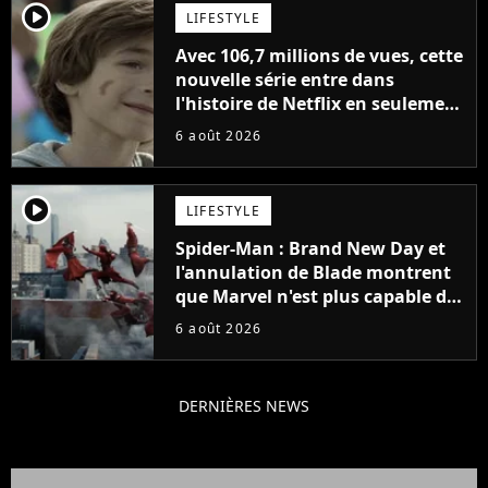
player2
LIFESTYLE
Avec 106,7 millions de vues, cette
nouvelle série entre dans
l'histoire de Netflix en seulement
48 jours
6 août 2026
player2
LIFESTYLE
Spider-Man : Brand New Day et
l'annulation de Blade montrent
que Marvel n'est plus capable de
faire quoi que ce soit de simple
6 août 2026
DERNIÈRES NEWS