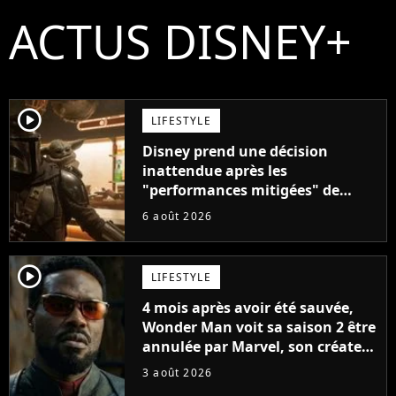
ACTUS DISNEY+
player2
LIFESTYLE
Disney prend une décision
inattendue après les
"performances mitigées" de
Vaiana et The Mandalorian &
6 août 2026
Grogu au box-office
player2
LIFESTYLE
4 mois après avoir été sauvée,
Wonder Man voit sa saison 2 être
annulée par Marvel, son créateur
sort du silence : "Les contrats
3 août 2026
étaient signés"