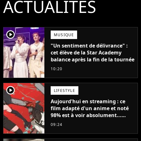
ACTUALITÉS
player2
MUSIQUE
"Un sentiment de délivrance" :
cet élève de la Star Academy
balance après la fin de la tournée
10:20
player2
LIFESTYLE
Aujourd'hui en streaming : ce
film adapté d'un anime et noté
98% est à voir absolument...
sinon vous ne comprendrez plus
09:24
la série