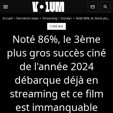
menu
newsletter
search
Accueil
Dernières news
Streaming
Disney+
Noté 86%, le 3ème plus gros succès ciné de l'année 2024 débarque déjà en streaming et ce film est immanquable
CINÉMA
Noté 86%, le 3ème
plus gros succès ciné
de l'année 2024
débarque déjà en
streaming et ce film
est immanquable