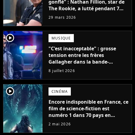
gonflé" : Nathan Fillion, star de
The Rookie, a lutté pendant 7
ans avec un rôle qui le détruisait
29 mars 2026
de plus en plus
player2
MUSIQUE
"C'est inacceptable" : grosse
tension entre les frères
Gallagher dans la bande-
annonce du documentaire sur
8 juillet 2026
Oasis
player2
CINÉMA
Encore indisponible en France, ce
film de science-fiction est
numéro 1 dans 70 pays en
streaming et met en scène un
2 mai 2026
monstre spatial légendaire