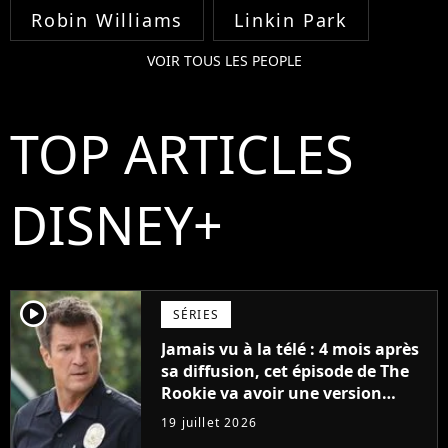
Robin Williams
Linkin Park
VOIR TOUS LES PEOPLE
TOP ARTICLES
DISNEY+
player2
SÉRIES
Jamais vu à la télé : 4 mois après
sa diffusion, cet épisode de The
Rookie va avoir une version
longue en streaming
19 juillet 2026