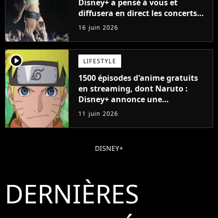
Disney+ a pensé à vous et
diffusera en direct les concerts
de cet incontournable festival
16 juin 2026
player2
LIFESTYLE
1500 épisodes d'anime gratuits
en streaming, dont Naruto :
Disney+ annonce une
collaboration impressionnante
11 juin 2026
DISNEY+
DERNIÈRES