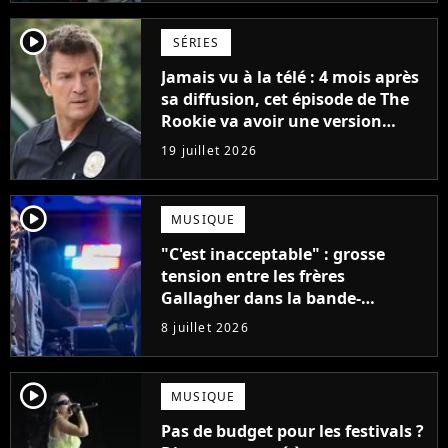
player2
SÉRIES
Jamais vu à la télé : 4 mois après
sa diffusion, cet épisode de The
Rookie va avoir une version
longue en streaming
19 juillet 2026
player2
MUSIQUE
"C'est inacceptable" : grosse
tension entre les frères
Gallagher dans la bande-
annonce du documentaire sur
8 juillet 2026
Oasis
player2
MUSIQUE
Pas de budget pour les festivals ?