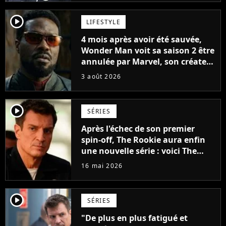
player2
LIFESTYLE
4 mois après avoir été sauvée,
Wonder Man voit sa saison 2 être
annulée par Marvel, son créateur
sort du silence : "Les contrats
3 août 2026
étaient signés"
player2
SÉRIES
Après l'échec de son premier
spin-off, The Rookie aura enfin
une nouvelle série : voici The
Rookie : North
16 mai 2026
player2
SÉRIES
"De plus en plus fatigué et