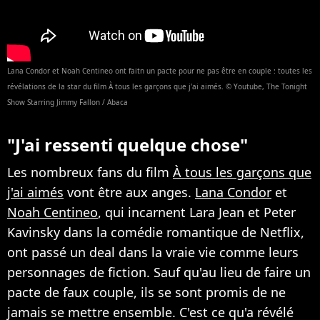
Lana Condor et Noah Centineo ont faitn un pacte pour ne pas être en couple : toutes les
révélations de la star du film À tous les garçons que j'ai aimés. © Youtube, The Tonight
Show Starring Jimmy Fallon / Abaca
"J'ai ressenti quelque chose"
Les nombreux fans du film
À tous les garçons que
j'ai aimés
vont être aux anges.
Lana Condor
et
Noah Centineo
, qui incarnent Lara Jean et Peter
Kavinsky dans la comédie romantique de Netflix,
ont passé un deal dans la vraie vie comme leurs
personnages de fiction. Sauf qu'au lieu de faire un
pacte de faux couple, ils se sont promis de ne
jamais se mettre ensemble. C'est ce qu'a révélé