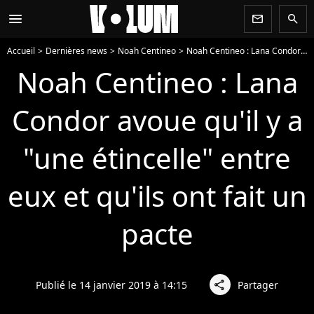
menu
newsletter
search
Accueil
Dernières news
Noah Centineo
Noah Centineo : Lana Condor avoue qu'il y a "une étincelle" entre eux et qu'ils ont fait un pacte
Noah Centineo : Lana
Condor avoue qu'il y a
"une étincelle" entre
eux et qu'ils ont fait un
pacte
Publié le 14 janvier 2019 à 14:15
Partager
share