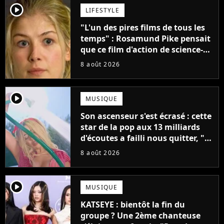
player2
LIFESTYLE
"L'un des pires films de tous les
temps" : Rosamund Pike pensait
que ce film d'action de science-
fiction avec Dwayne Johnson
8 août 2026
mettrait fin à sa carrière
player2
MUSIQUE
Son ascenseur s'est écrasé : cette
star de la pop aux 13 milliards
d'écoutes a failli nous quitter, "Je
pensais ne plus jamais chanter"
8 août 2026
player2
MUSIQUE
KATSEYE : bientôt la fin du
groupe ? Une 2ème chanteuse