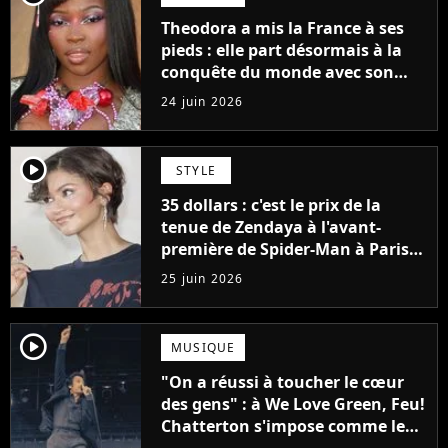
Theodora a mis la France à ses
pieds : elle part désormais à la
conquête du monde avec son
premier gros feat international
24 juin 2026
player2
STYLE
35 dollars : c'est le prix de la
tenue de Zendaya à l'avant-
première de Spider-Man à Paris,
"Le style n'a pas besoin de coûter
25 juin 2026
une fortune"
player2
MUSIQUE
"On a réussi à toucher le cœur
des gens" : à We Love Green, Feu!
Chatterton s'impose comme le