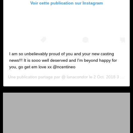
Voir cette publication sur Instagram
I am so unbelievably proud of you and your new casting
news!!! It is sooo well deserved and I'm beyond happy for
you, go get em love xx @ncentineo
Une publication partage par @
lanacondor
le
2 Oct. 2018 3 :46 PDT