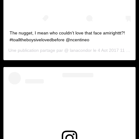
The nugget, I mean who couldn't love that face amirighttt?!
#toalltheboysivelovedbefore @ncentineo
Une publication partage par @
lanacondor
le
4 Aot 2017 11 :05 PDT