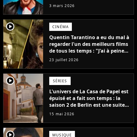
pas fait pour l'argent, "J'ai
3 mars 2026
toujours dit..."
player2
CINÉMA
Quentin Tarantino a eu du mal à
regarder l'un des meilleurs films
de tous les temps : "J'ai à peine
réussi à aller jusqu'au générique
23 juillet 2026
de fin"
player2
SÉRIES
L'univers de La Casa de Papel est
épuisé et a fait son temps : la
saison 2 de Berlin est une suite
décevante qui ne fait pas
15 mai 2026
honneur à Pedro Alonso
player2
MUSIQUE