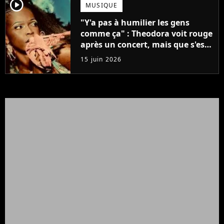
player2
MUSIQUE
"Y'a pas à humilier les gens
comme ça" : Theodora voit rouge
après un concert, mais que s'est-
il passé ?
15 juin 2026