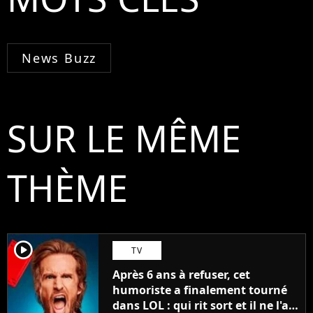
News Buzz
SUR LE MÊME
THÈME
player2
TV
Après 6 ans à refuser, cet
humoriste a finalement tourné
dans LOL : qui rit sort et il ne l'a