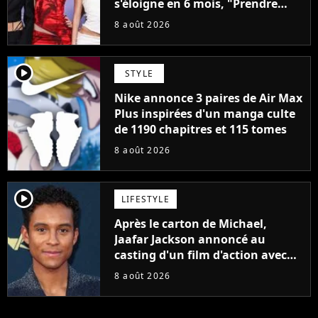
s'éloigne en 6 mois, "Prendre
cette décision n’a pas été facile"
8 août 2026
player2
STYLE
Nike annonce 3 paires de Air Max
Plus inspirées d'un manga culte
de 1190 chapitres et 115 tomes
8 août 2026
player2
LIFESTYLE
Après le carton de Michael,
Jaafar Jackson annoncé au
casting d'un film d'action avec
Will Smith
8 août 2026