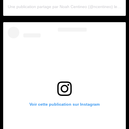
Une publication partage par
Noah Centineo
(@ncentineo) le
6 Sep
Voir cette publication sur Instagram