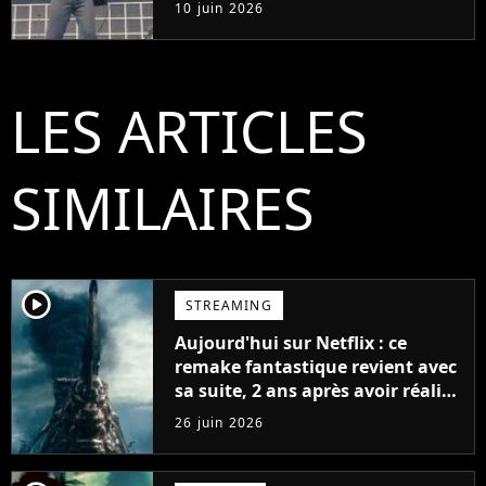
groupe rock français de sa
10 juin 2026
génération
LES ARTICLES
SIMILAIRES
player2
STREAMING
Aujourd'hui sur Netflix : ce
remake fantastique revient avec
sa suite, 2 ans après avoir réalisé
60 millions de vues et régné 6
26 juin 2026
semaines dans le Top 10