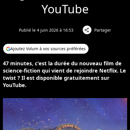
YouTube
Publié le 4 juin 2026 à 16:53
Partager
share
Ajoutez Volum à vos sources préférées
47 minutes, c'est la durée du nouveau film de
science-fiction qui vient de rejoindre Netflix. Le
twist ? Il est disponible gratuitement sur
YouTube.