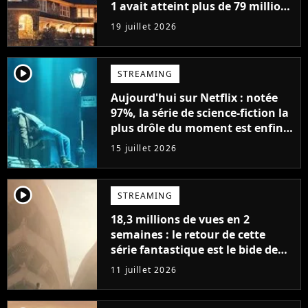
1 avait atteint plus de 79 millions
de vues
19 juillet 2026
player2
STREAMING
Aujourd'hui sur Netflix : notée
97%, la série de science-fiction la
plus drôle du moment est enfin
de retour avec 8 nouveaux
15 juillet 2026
épisodes
player2
STREAMING
18,3 millions de vues en 2
semaines : le retour de cette
série fantastique est le bide de
l'année sur Netflix
11 juillet 2026