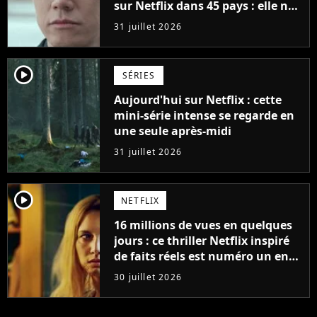
sur Netflix dans 45 pays : elle ne
compte que 10 épisodes et c'est
31 juillet 2026
un phénomène mondial
player2
SÉRIES
Aujourd'hui sur Netflix : cette
mini-série intense se regarde en
une seule après-midi
31 juillet 2026
player2
NETFLIX
16 millions de vues en quelques
jours : ce thriller Netflix inspiré
de faits réels est numéro un en
France
30 juillet 2026