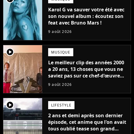
Karol G va sauver votre été avec
son nouvel album : écoutez son
feat avec Bruno Mars !
9 août 2026
player2
MUSIQUE
Le meilleur clip des années 2000
a 20 ans, 13 choses que vous ne
saviez pas sur ce chef-d'œuvre
qui a révolutionné YouTube
9 août 2026
player2
LIFESTYLE
2 ans et demi après son dernier
épisode, cet anime que l'on avait
tous oublié tease son grand