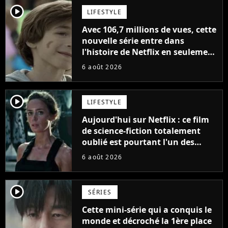
player2
LIFESTYLE
Avec 106,7 millions de vues, cette
nouvelle série entre dans
l'histoire de Netflix en seulement
48 jours
6 août 2026
player2
LIFESTYLE
Aujourd'hui sur Netflix : ce film
de science-fiction totalement
oublié est pourtant l'un des
meilleurs des années 2010
6 août 2026
player2
SÉRIES
Cette mini-série qui a conquis le
monde et décroché la 1ère place