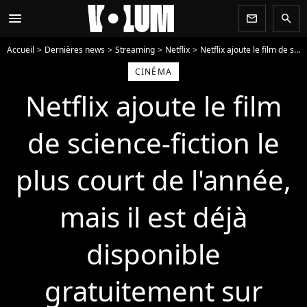
menu
newsletter
search
Accueil
Dernières news
Streaming
Netflix
Netflix ajoute le film de science-fiction le plus court de l'année, mais il est déjà disponible gratuitement sur YouTube
CINÉMA
Netflix ajoute le film
de science-fiction le
plus court de l'année,
mais il est déjà
disponible
gratuitement sur