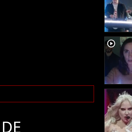
player2
 DE