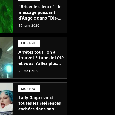
"Briser le silence" : le
message puissant
d'Angèle dans "Dis-
le", son nouveau clip
19 juin 2026
très stylé
MUSIQUE
Arrêtez tout : on a
trouvé LE tube de l'été
et vous n'allez plus
pouvoir vous en
28 mai 2026
passer !
MUSIQUE
Lady Gaga : voici
toutes les références
cachées dans son
nouveau clip iconique