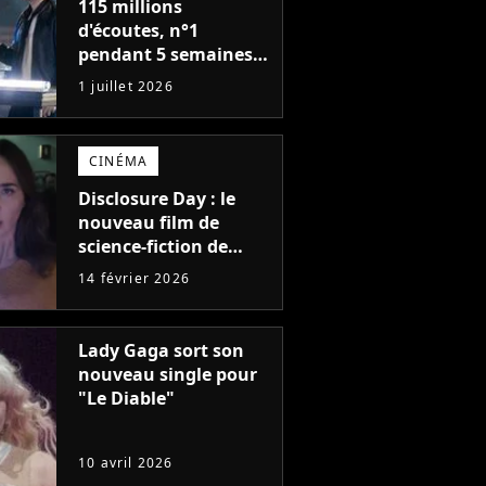
115 millions
d'écoutes, n°1
pendant 5 semaines :
après le tube de l'été
1 juillet 2026
2025, ce groupe
revient avec un
nouveau single
CINÉMA
solaire
Disclosure Day : le
nouveau film de
science-fiction de
Steven Spielberg est
14 février 2026
l'un des secrets les
mieux gardés
d'Hollywood
Lady Gaga sort son
nouveau single pour
"Le Diable"
10 avril 2026