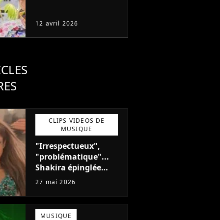
12 avril 2026
ICLES
RES
CLIPS VIDEOS DE
MUSIQUE
"Irrespectueux",
"problématique"...
Shakira épinglée
après son clip pour la
27 mai 2026
Coupe du Monde
MUSIQUE