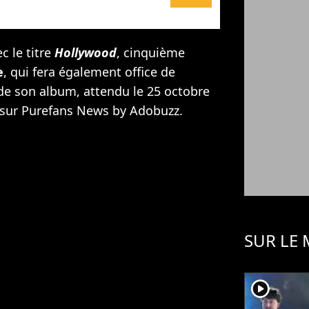
c le titre
Hollywood
, cinquième
e
, qui fera également office de
 de son album, attendu le 25 octobre
t sur Purefans News by Adobuzz.
SUR LE
player2