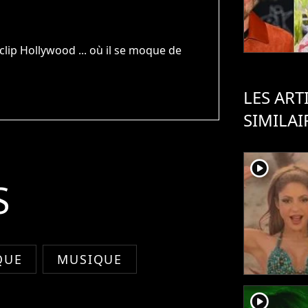
clip Hollywood ... où il se moque de
LES ART
SIMILAI
player2
S
QUE
MUSIQUE
player2