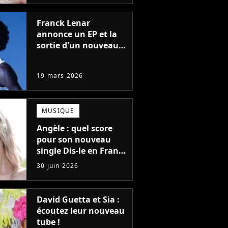
Franck Lenar
annonce un EP et la
sortie d'un nouveau
single
19 mars 2026
MUSIQUE
Angèle : quel score
pour son nouveau
single Dis-le en France
? Plus fort que What
30 juin 2026
You Want ?
David Guetta et Sia :
écoutez leur nouveau
tube !