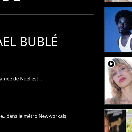
EL BUBLÉ
player2
eamée de Noël est...
se...dans le métro New-yorkais