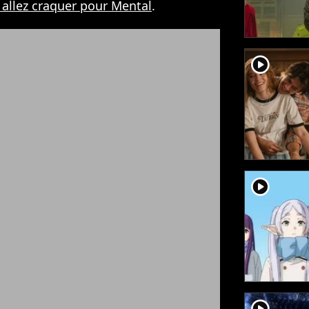
allez craquer pour Mental
.
player2
player2
player2