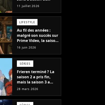
Netflix : la saison 2
11 juillet 2026
dévoile enfin sa date
de sortie
LIFESTYLE
Au fil des années :
malgré son succès sur
Prime Video, la saison
2 n'est pas garantie,
16 juin 2026
mais son créateur est
optimiste : "Je vois
cinq saisons"
SÉRIES
Frieren terminé ? La
saison 2 a pris fin,
mais la saison 3 a
déjà une date de
28 mars 2026
sortie pour 2027