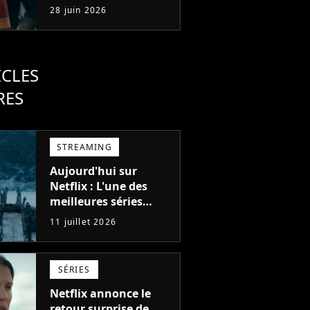
maître de l'air ? Les
28 juin 2026
créateurs assument
ICLES
RES
STREAMING
Aujourd'hui sur
Netflix : L'une des
meilleures séries
d'action de tous les
11 juillet 2026
temps, avec 6 saisons
parfaites
SÉRIES
Netflix annonce le
retour surprise de