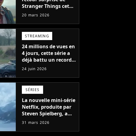
Stranger Things cet
été avec sa version
20 mars 2026
définitive, une
décision historique
STREAMING
24 millions de vues en
4 jours, cette série a
déjà battu un record
en 2026 sur Netflix
24 juin 2026
SÉRIES
La nouvelle mini-série
Netflix, produite par
Steven Spielberg, a
déjà cumulé plus de
31 mars 2026
23 millions de vues