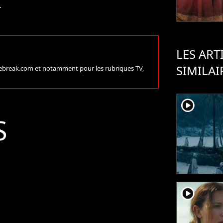
.
LES ART
SIMILAI
urebreak.com et notamment pour les rubriques TV,
player2
S
player2