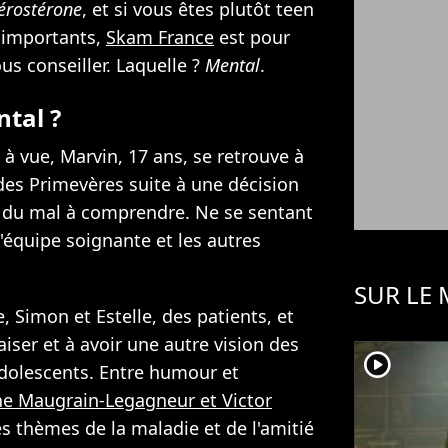
érostérone
, et si vous êtes plutôt teen
é importants,
Skam France
est pour
us conseiller. Laquelle ?
Mental
.
tal ?
 à vue, Marvin, 17 ans, se retrouve à
des Primevères suite à une décision
 a du mal à comprendre. Ne se sentant
l'équipe soignante et les autres
SUR LE
 Simon et Estelle, des patients, et
paiser et à avoir une autre vision des
player2
adolescents. Entre humour et
ne Maugrain-Legagneur et Victor
 thèmes de la maladie et de l'amitié