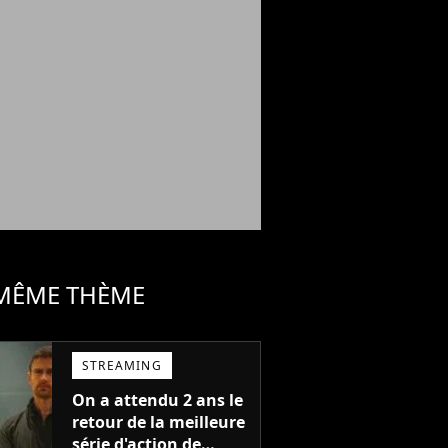
 MÊME THÈME
STREAMING
On a attendu 2 ans le
retour de la meilleure
série d'action de