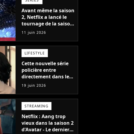
SÉRIES
Avant même la saison
2, Netflix a lancé le
tournage de la saison
3 de sa saga de
11 juin 2026
science-fiction des
créateurs de Game of
Thrones
LIFESTYLE
Cette nouvelle série
policière entre
directement dans le
top 5 sur Netflix : la
19 juin 2026
saison 2 est confirmée
avant même son
arrivée chez nous
STREAMING
Netflix : Aang trop
vieux dans la saison 2
d'Avatar - Le dernier