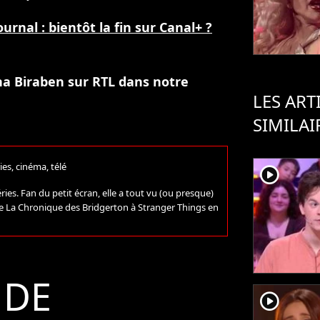
urnal : bientôt la fin sur Canal+ ?
na Biraben sur RTL dans notre
LES ART
SIMILAI
ies, cinéma, télé
player2
ries. Fan du petit écran, elle a tout vu (ou presque)
 de La Chronique des Bridgerton à Stranger Things en
 DE
player2