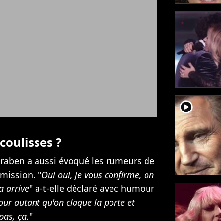
player2
coulisses ?
iraben a aussi évoqué les rumeurs de
émission. "
Oui oui, je vous confirme, on
a arrive
" a-t-elle déclaré avec humour
our autant qu'on claque la porte et
pas, ça.
"