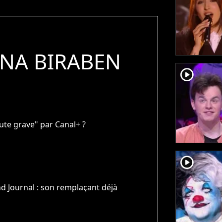
NA BIRABEN
player2
ute grave" par Canal+ ?
player2
d Journal : son remplaçant déjà