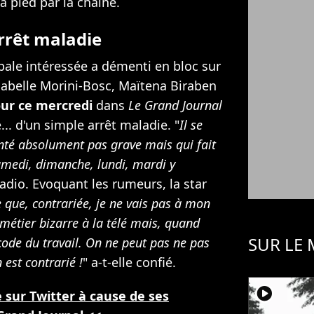
à pied par la chaîne.
rrêt maladie
pale intéressée a démenti en bloc sur
sabelle Morini-Bosc, Maïtena Biraben
our ce mercredi
dans
Le Grand Journal
... d'un simple arrêt maladie. "
Il se
anté absolument pas grave mais qui fait
samedi, dimanche, lundi, mardi y
 radio. Evoquant les rumeurs, la star
e que, contrariée, je ne vais pas à mon
n métier bizarre à la télé mais, quand
SUR LE
de du travail. On ne peut pas ne pas
 est contrarié !
" a-t-elle confié.
player2
sur Twitter à cause de ses