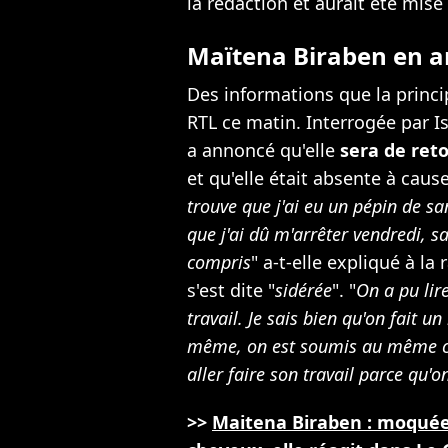
la rédaction et aurait été mise 
Maïtena Biraben en a
Des informations que la princi
RTL ce matin. Interrogée par I
a annoncé qu'elle
sera de ret
et qu'elle était absente à cause
trouve que j'ai eu un pépin de s
que j'ai dû m'arrêter vendredi, 
compris
" a-t-elle expliqué à la
s'est dite "
sidérée
". "
On a pu lir
travail. Je sais bien qu'on fait u
même, on est soumis au même co
aller faire son travail parce qu'on
>>
Maitena Biraben : moquée 