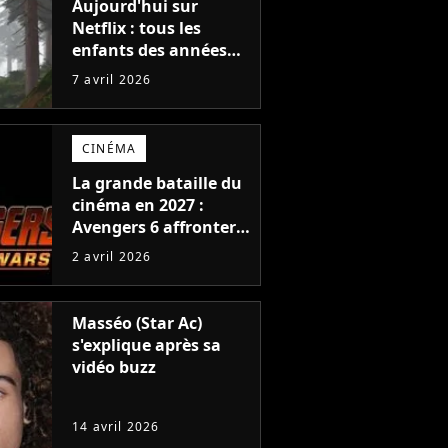
Aujourd'hui sur
Netflix : tous les
enfants des années
2000 ont grandi avec
7 avril 2026
ce film qui a lancé
l'une des plus grandes
sagas d'animation il y
CINÉMA
a 16 ans
La grande bataille du
cinéma en 2027 :
Avengers 6 affrontera
le retour de l'une des
2 avril 2026
plus grandes sagas
fantastiques de tous
les temps
Masséo (Star Ac)
s'explique après sa
vidéo buzz
14 avril 2026