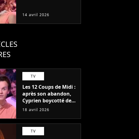
14 avril 2026
ICLES
RES
TV
Les 12 Coups de Midi :
après son abandon,
Cyprien boycotté des
primes ? "Vous ne le
18 avril 2026
reverrez plus"
TV