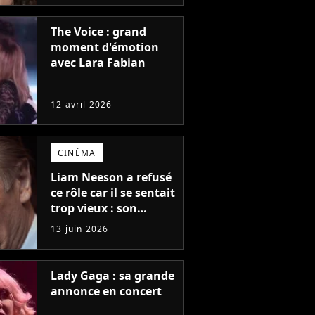
The Voice : grand
moment d'émotion
avec Lara Fabian
12 avril 2026
CINÉMA
Liam Neeson a refusé
ce rôle car il se sentait
trop vieux : son
remplaçant a
13 juin 2026
remporté un Oscar et
est considéré comme
le plus grand acteur
Lady Gaga : sa grande
de tous les temps
annonce en concert