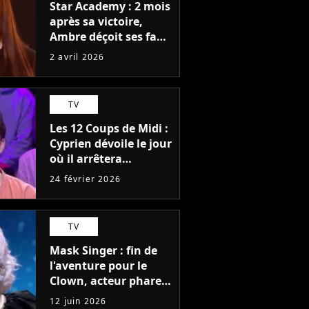
Star Academy : 2 mois
après sa victoire,
Ambre déçoit ses fans
avec cette annonce
2 avril 2026
TV
Les 12 Coups de Midi :
Cyprien dévoile le jour
où il arrêtera
l'émission
24 février 2026
TV
Mask Singer : fin de
l'aventure pour le
Clown, acteur phare
d'une série
12 juin 2026