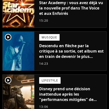
Star Academy : vous avez déjà vu
la nouvelle prof dans The Voice
et aux Enfoirés
15:20
player2
MUSIQUE
Descendu en flèche par la
critique à sa sortie, cet album est
en train de devenir le plus
populaire de son auteur
14:23
player2
LIFESTYLE
Disney prend une décision
inattendue après les
"performances mitigées" de
Vaiana et The Mandalorian &
13:06