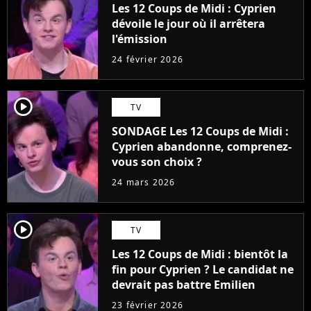
Les 12 Coups de Midi : Cyprien
dévoile le jour où il arrêtera
l'émission
24 février 2026
player2
TV
SONDAGE Les 12 Coups de Midi :
Cyprien abandonne, comprenez-
vous son choix ?
24 mars 2026
player2
TV
Les 12 Coups de Midi : bientôt la
fin pour Cyprien ? Le candidat ne
devrait pas battre Emilien
23 février 2026