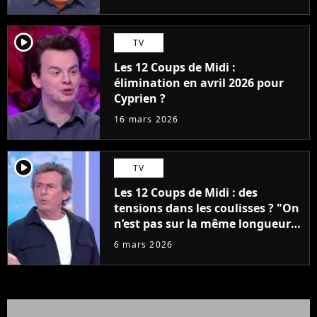
player2
TV
Les 12 Coups de Midi :
élimination en avril 2026 pour
Cyprien ?
16 mars 2026
player2
TV
Les 12 Coups de Midi : des
tensions dans les coulisses ? "On
n’est pas sur la même longueur
d'ondes"
6 mars 2026