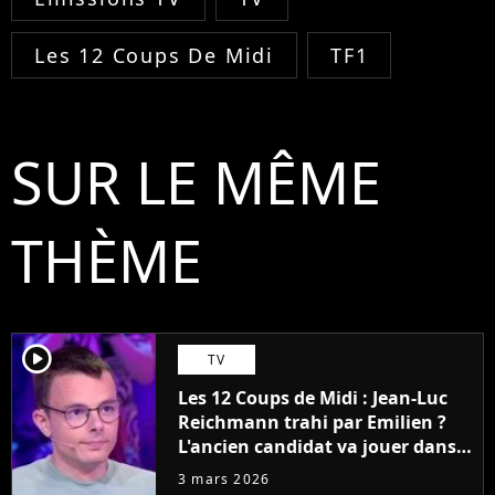
Les 12 Coups De Midi
TF1
SUR LE MÊME
THÈME
player2
TV
Les 12 Coups de Midi : Jean-Luc
Reichmann trahi par Emilien ?
L'ancien candidat va jouer dans
un nouveau jeu télé sur France 2
3 mars 2026