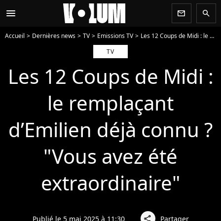
menu
newsletter
search
Accueil
Dernières news
TV
Emissions TV
Les 12 Coups de Midi : le remplaçant d’Emilien déjà connu ? "Vous avez été extraordinaire"
TV
Les 12 Coups de Midi :
le remplaçant
d’Emilien déjà connu ?
"Vous avez été
extraordinaire"
Publié le 5 mai 2025 à 11:30
Partager
share