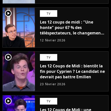
player2
TV
Les 12 coups de midi : "Une
honte" pour 67 % des
téléspectateurs, le changement
de règle irrite, et Emilien est
12 février 2026
plutôt d'accord
player2
TV
Les 12 Coups de Midi : bientôt la
fin pour Cyprien ? Le candidat ne
devrait pas battre Emilien
23 février 2026
player2
TV
Les 12 Coups de Midi : une