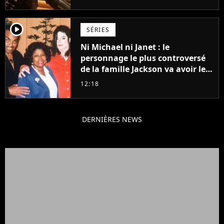
Grogu au box-office
player2
SÉRIES
Ni Michael ni Janet : le
personnage le plus controversé
de la famille Jackson va avoir le
droit à sa propre série
12:18
DERNIÈRES NEWS