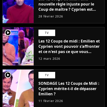
nouvelle règle injuste pour le
Coup de maître ? Cyprien est
déçu, "C'est très bas"
28 février 2026
player2
TV
Les 12 Coups de midi : Emilien et
Cyprien vont pouvoir s'affronter
et ce n'est pas ce que vous
pensez
12 mars 2026
player2
TV
SONDAGE Les 12 Coups de Midi :
Cyprien mérite-t-il de dépasser
Emilien ?
11 février 2026