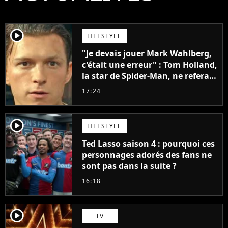
player2
LIFESTYLE
"Je devais jouer Mark Wahlberg,
c'était une erreur" : Tom Holland,
la star de Spider-Man, ne referait
pas ce blockbuster
17:24
player2
LIFESTYLE
Ted Lasso saison 4 : pourquoi ces
personnages adorés des fans ne
sont pas dans la suite ?
16:18
player2
TV