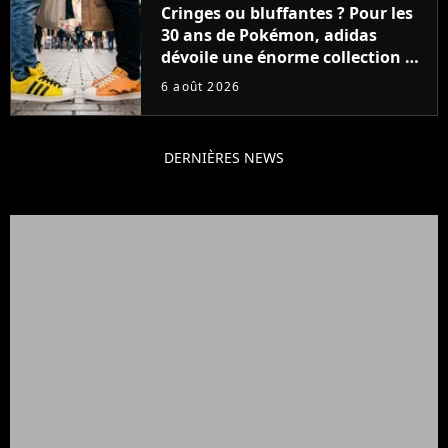
Cringes ou bluffantes ? Pour les
30 ans de Pokémon, adidas
dévoile une énorme collection de
sneakers et je ne sais pas quoi en
6 août 2026
penser
DERNIÈRES NEWS