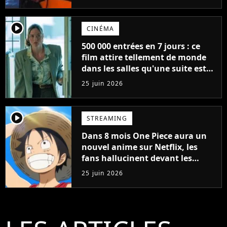
player2
CINÉMA
500 000 entrées en 7 jours : ce
film attire tellement de monde
dans les salles qu'une suite est
déjà programmée, "on en a
25 juin 2026
clairement pas fini"
player2
STREAMING
Dans 8 mois One Piece aura un
nouvel anime sur Netflix, les
fans hallucinent devant les
images, "Je vais chialer"
25 juin 2026