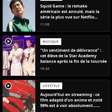
Squid Game : le remake
américain est annulé, mais la
série la plus vue sur Netflix
pourrait avoir une version
11:00
française
player2
MUSIQUE
"Un sentiment de délivrance" :
cet élève de la Star Academy
balance après la fin de la tournée
10:20
player2
LIFESTYLE
Aujourd'hui en streaming : ce
film adapté d'un anime et noté
98% est à voir absolument...
sinon vous ne comprendrez plus