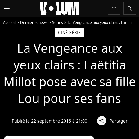
menu
newsletter
search
Accueil
Dernières news
Séries
La Vengeance aux yeux clairs : Laëtitia Millot pose avec sa fille Lou pour ses fans
CINÉ SÉRIE
La Vengeance aux
yeux clairs : Laëtitia
Millot pose avec sa fille
Lou pour ses fans
Publié le 22 septembre 2016 à 21:00
Partager
share