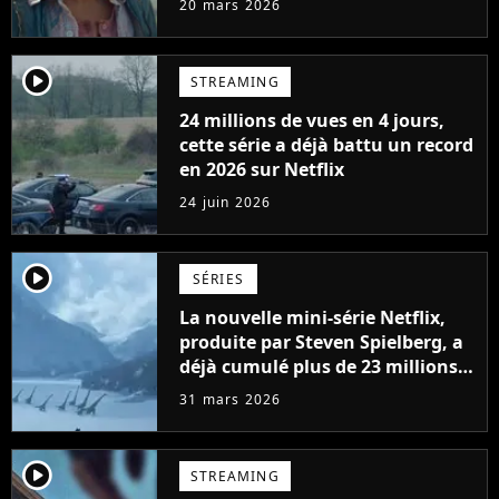
20 mars 2026
player2
STREAMING
24 millions de vues en 4 jours,
cette série a déjà battu un record
en 2026 sur Netflix
24 juin 2026
player2
SÉRIES
La nouvelle mini-série Netflix,
produite par Steven Spielberg, a
déjà cumulé plus de 23 millions
de vues
31 mars 2026
player2
STREAMING