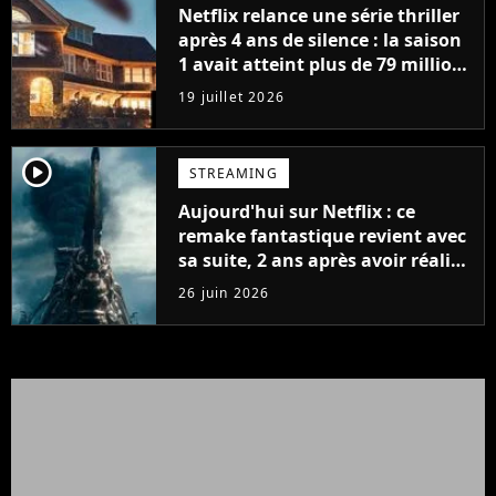
Netflix relance une série thriller
après 4 ans de silence : la saison
1 avait atteint plus de 79 millions
de vues
19 juillet 2026
player2
STREAMING
Aujourd'hui sur Netflix : ce
remake fantastique revient avec
sa suite, 2 ans après avoir réalisé
60 millions de vues et régné 6
26 juin 2026
semaines dans le Top 10