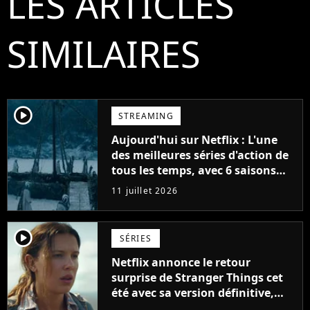
LES ARTICLES
SIMILAIRES
player2
STREAMING
Aujourd'hui sur Netflix : L'une
des meilleures séries d'action de
tous les temps, avec 6 saisons
parfaites
11 juillet 2026
player2
SÉRIES
Netflix annonce le retour
surprise de Stranger Things cet
été avec sa version définitive,
une décision historique