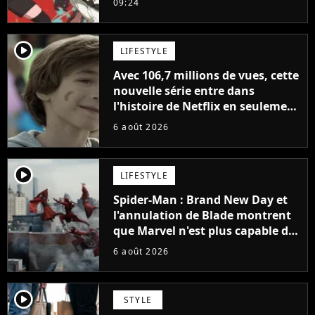
09:24
la série
player2
LIFESTYLE
Avec 106,7 millions de vues, cette
nouvelle série entre dans
l'histoire de Netflix en seulement
48 jours
6 août 2026
player2
LIFESTYLE
Spider-Man : Brand New Day et
l'annulation de Blade montrent
que Marvel n'est plus capable de
faire quoi que ce soit de simple
6 août 2026
player2
STYLE