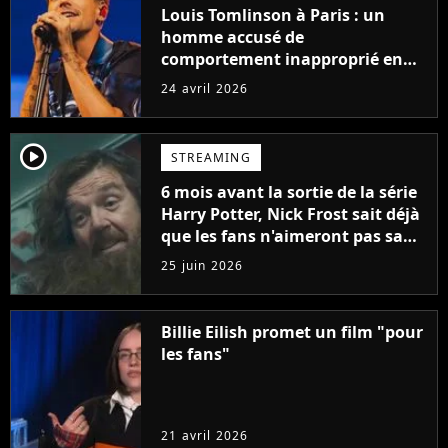
Louis Tomlinson à Paris : un
homme accusé de
comportement inapproprié en
plein concert, l'Accor Arena
24 avril 2026
réagit face à la colère des fans
player2
STREAMING
6 mois avant la sortie de la série
Harry Potter, Nick Frost sait déjà
que les fans n'aimeront pas sa
version de Hagrid
25 juin 2026
Billie Eilish promet un film "pour
les fans"
21 avril 2026