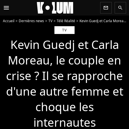
menu
newsletter
search
Accueil
Dernières news
TV
Télé Réalité
Kevin Guedj et Carla Moreau, le couple en crise ? Il se rapproche d'une autre femme et choque les internautes
TV
Kevin Guedj et Carla
Moreau, le couple en
crise ? Il se rapproche
d'une autre femme et
choque les
internautes