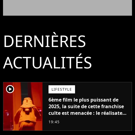
DERNIÈRES
ACTUALITÉS
player2
LIFESTYLE
6ème film le plus puissant de
2025, la suite de cette franchise
culte est menacée : le réalisateur
claque la porte pour "différends
19:45
créatifs"