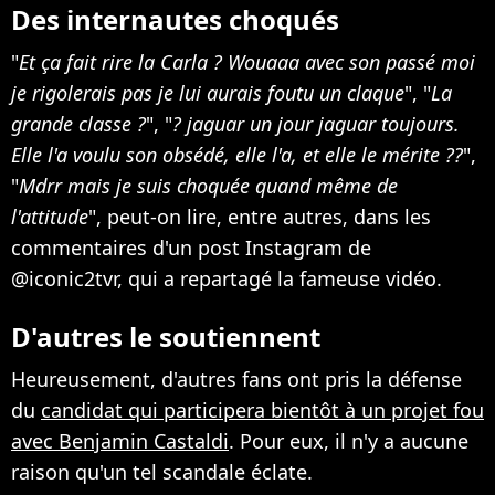
Des internautes choqués
"
Et ça fait rire la Carla ? Wouaaa avec son passé moi
je rigolerais pas je lui aurais foutu un claque
", "
La
grande classe ?
", "
? jaguar un jour jaguar toujours.
Elle l'a voulu son obsédé, elle l'a, et elle le mérite ??
",
"
Mdrr mais je suis choquée quand même de
l'attitude
", peut-on lire, entre autres, dans les
commentaires d'un post Instagram de
@iconic2tvr, qui a repartagé la fameuse vidéo.
D'autres le soutiennent
Heureusement, d'autres fans ont pris la défense
du
candidat qui participera bientôt à un projet fou
avec Benjamin Castaldi
. Pour eux, il n'y a aucune
raison qu'un tel scandale éclate.