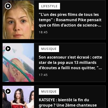
player2
LIFESTYLE
"L'un des pires films de tous les
temps" : Rosamund Pike pensait
que ce film d'action de science-
fiction avec Dwayne Johnson
18:45
mettrait fin à sa carrière
player2
MUSIQUE
Son ascenseur s'est écrasé : cette
star de la pop aux 13 milliards
d'écoutes a failli nous quitter, "Je
pensais ne plus jamais chanter"
17:45
player2
MUSIQUE
KATSEYE : bientôt la fin du
groupe ? Une 2ème chanteuse