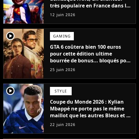
très populaire en France dans les
années 2000
12 juin 2026
player2
GAMING
GTA 6 coûtera bien 100 euros
pour cette édition ultime
bourrée de bonus... bloqués pour
les autres joueurs
25 juin 2026
player2
STYLE
Coupe du Monde 2026 : Kylian
Mbappé ne porte pas le même
maillot que les autres Bleus et y
a une bonne raison
22 juin 2026