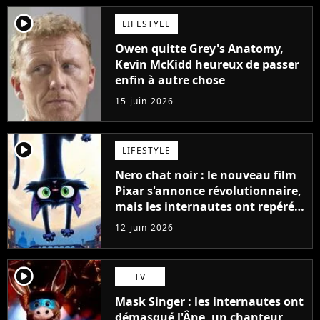
player2
LIFESTYLE
Owen quitte Grey's Anatomy,
Kevin McKidd heureux de passer
enfin à autre chose
15 juin 2026
player2
LIFESTYLE
Nero chat noir : le nouveau film
Pixar s'annonce révolutionnaire,
mais les internautes ont repéré
quelque chose d'étrange sur les
12 juin 2026
premières images
player2
TV
Mask Singer : les internautes ont
démasqué l'Âne, un chanteur