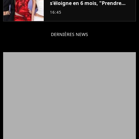
s'éloigne en 6 mois, "Prendre
cette décision n’a pas été facile"
16:45
DERNIÈRES NEWS