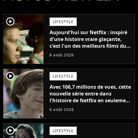
player2
LIFESTYLE
Aujourd'hui sur Netflix : inspiré
d'une histoire vraie glaçante,
c'est l'un des meilleurs films du
21ème siècle
8 août 2026
player2
LIFESTYLE
Avec 106,7 millions de vues, cette
nouvelle série entre dans
l'histoire de Netflix en seulement
48 jours
6 août 2026
player2
LIFESTYLE