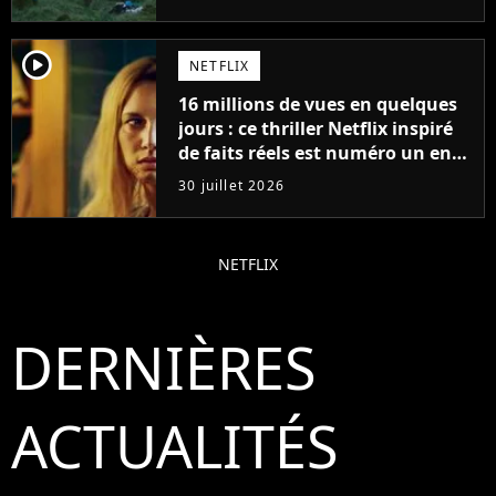
player2
NETFLIX
16 millions de vues en quelques
jours : ce thriller Netflix inspiré
de faits réels est numéro un en
France
30 juillet 2026
NETFLIX
DERNIÈRES
ACTUALITÉS