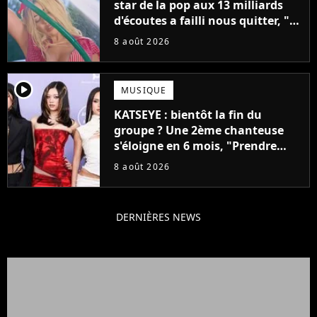
star de la pop aux 13 milliards
d'écoutes a failli nous quitter, "Je
pensais ne plus jamais chanter"
8 août 2026
player2
MUSIQUE
KATSEYE : bientôt la fin du
groupe ? Une 2ème chanteuse
s'éloigne en 6 mois, "Prendre
cette décision n’a pas été facile"
8 août 2026
DERNIÈRES NEWS