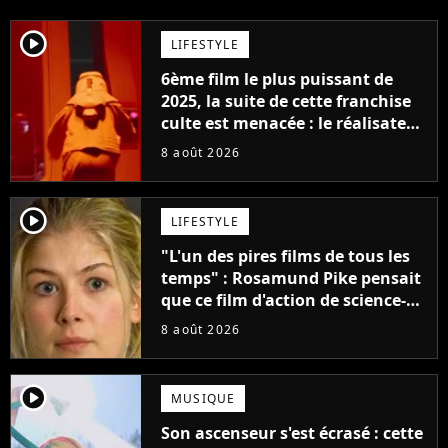
player2
LIFESTYLE
6ème film le plus puissant de
2025, la suite de cette franchise
culte est menacée : le réalisateur
claque la porte pour "différends
8 août 2026
créatifs"
player2
LIFESTYLE
"L'un des pires films de tous les
temps" : Rosamund Pike pensait
que ce film d'action de science-
fiction avec Dwayne Johnson
8 août 2026
mettrait fin à sa carrière
player2
MUSIQUE
Son ascenseur s'est écrasé : cette