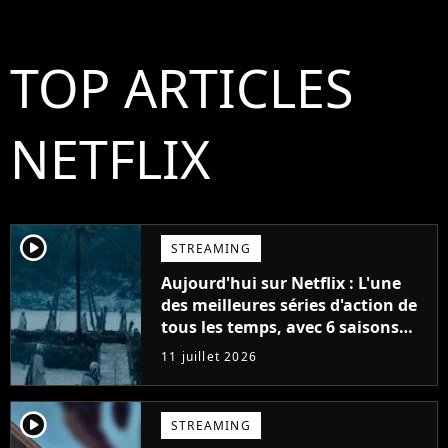
TOP ARTICLES
NETFLIX
player2
STREAMING
Aujourd'hui sur Netflix : L'une
des meilleures séries d'action de
tous les temps, avec 6 saisons
parfaites
11 juillet 2026
player2
STREAMING