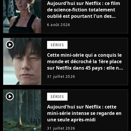
Aujourd'hui sur Netflix : ce film
de science-fiction totalement
oublié est pourtant l'un des
meilleurs des années 2010
6 août 2026
player2
SÉRIES
Cette mini-série qui a conquis le
monde et décroché la 1ère place
sur Netflix dans 45 pays : elle ne
compte que 10 épisodes et c'est
31 juillet 2026
un phénomène mondial
player2
SÉRIES
Aujourd'hui sur Netflix : cette
mini-série intense se regarde en
une seule après-midi
31 juillet 2026