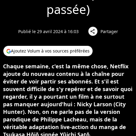
passée)
Publié le 29 avril 2024 à 16:03
Partager
share
Ajoutez Volum à vos sources préférées
Chaque semaine, c'est la même chose, Netflix
ajoute du nouveau contenu à la chaîne pour
éviter de voir partir ses abonnés. Et s'il est
souvent difficile de s'y repérer et de savoir quoi
regarder, il y a pourtant un film à ne surtout
pas manquer aujourd'hui : Nicky Larson (City
Hunter). Non, on ne parle pas de la version
parodique de Philippe Lacheau, mais de la
véritable adaptation live-action du manga de
Tsukasa Hōjō signée Yūichi Satō.