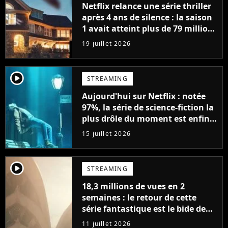
Netflix relance une série thriller
après 4 ans de silence : la saison
1 avait atteint plus de 79 millions
de vues
19 juillet 2026
player2
STREAMING
Aujourd'hui sur Netflix : notée
97%, la série de science-fiction la
plus drôle du moment est enfin
de retour avec 8 nouveaux
15 juillet 2026
épisodes
player2
STREAMING
18,3 millions de vues en 2
semaines : le retour de cette
série fantastique est le bide de
l'année sur Netflix
11 juillet 2026