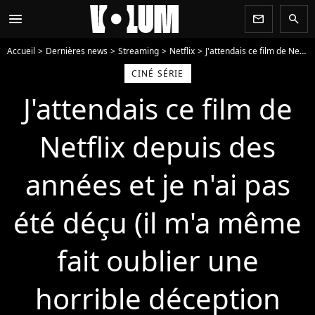
menu
newsletter
search
Accueil
Dernières news
Streaming
Netflix
J'attendais ce film de Netflix depuis des années et je n'ai pas été déçu (il m'a même fait oublier une horrible déception passée)
CINÉ SÉRIE
J'attendais ce film de
Netflix depuis des
années et je n'ai pas
été déçu (il m'a même
fait oublier une
horrible déception