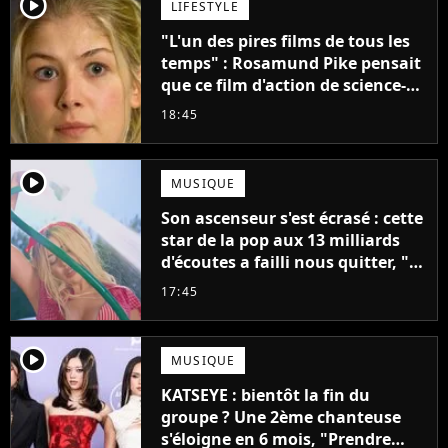
player2
LIFESTYLE
"L'un des pires films de tous les
temps" : Rosamund Pike pensait
que ce film d'action de science-
fiction avec Dwayne Johnson
18:45
mettrait fin à sa carrière
player2
MUSIQUE
Son ascenseur s'est écrasé : cette
star de la pop aux 13 milliards
d'écoutes a failli nous quitter, "Je
pensais ne plus jamais chanter"
17:45
player2
MUSIQUE
KATSEYE : bientôt la fin du
groupe ? Une 2ème chanteuse
s'éloigne en 6 mois, "Prendre