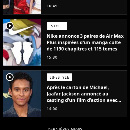
cette décision n’a pas été facile"
16:45
player2
STYLE
Nike annonce 3 paires de Air Max
Plus inspirées d'un manga culte
de 1190 chapitres et 115 tomes
15:30
player2
LIFESTYLE
Après le carton de Michael,
Jaafar Jackson annoncé au
casting d'un film d'action avec
Will Smith
14:00
DERNIÈRES NEWS