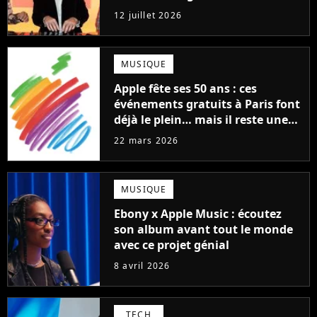
ce qui est possible"
12 juillet 2026
MUSIQUE
Apple fête ses 50 ans : ces
événements gratuits à Paris font
déjà le plein… mais il reste une
chance d'y participer
22 mars 2026
MUSIQUE
Ebony x Apple Music : écoutez
son album avant tout le monde
avec ce projet génial
8 avril 2026
TECH