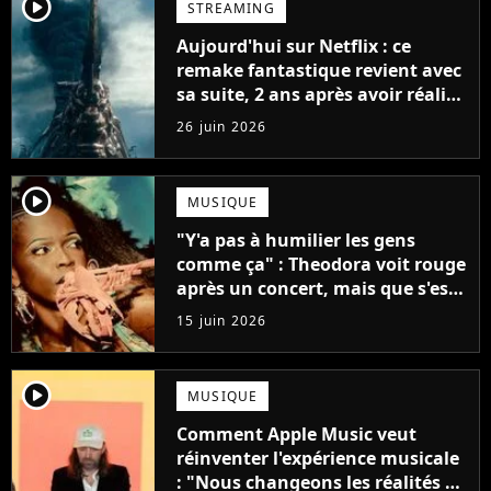
player2
STREAMING
Aujourd'hui sur Netflix : ce
remake fantastique revient avec
sa suite, 2 ans après avoir réalisé
60 millions de vues et régné 6
26 juin 2026
semaines dans le Top 10
player2
MUSIQUE
"Y'a pas à humilier les gens
comme ça" : Theodora voit rouge
après un concert, mais que s'est-
il passé ?
15 juin 2026
player2
MUSIQUE
Comment Apple Music veut
réinventer l'expérience musicale
: "Nous changeons les réalités de