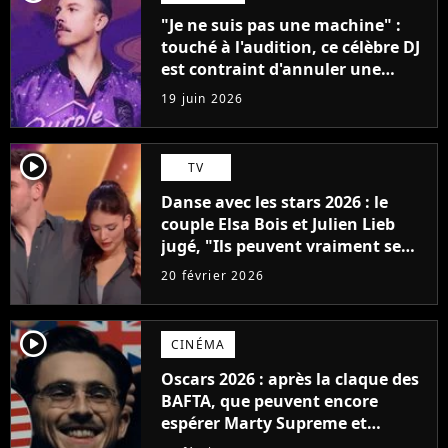
"Je ne suis pas une machine" :
touché à l'audition, ce célèbre DJ
est contraint d'annuler une
partie de sa tournée d'été
19 juin 2026
player2
TV
Danse avec les stars 2026 : le
couple Elsa Bois et Julien Lieb
jugé, "Ils peuvent vraiment se
casser la…"
20 février 2026
player2
CINÉMA
Oscars 2026 : après la claque des
BAFTA, que peuvent encore
espérer Marty Supreme et
Timothée Chalamet ?