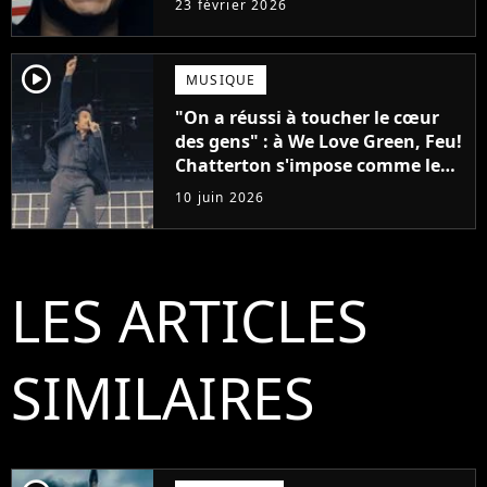
23 février 2026
player2
MUSIQUE
"On a réussi à toucher le cœur
des gens" : à We Love Green, Feu!
Chatterton s'impose comme le
groupe rock français de sa
10 juin 2026
génération
LES ARTICLES
SIMILAIRES