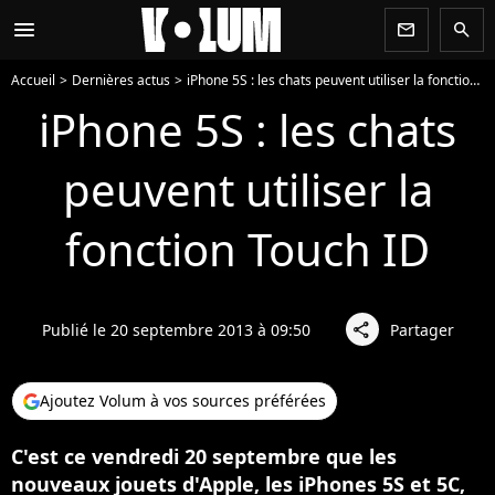
menu
newsletter
search
Accueil
Dernières actus
iPhone 5S : les chats peuvent utiliser la fonction Touch ID
iPhone 5S : les chats
peuvent utiliser la
fonction Touch ID
Publié le 20 septembre 2013 à 09:50
Partager
share
Ajoutez Volum à vos sources préférées
C'est ce vendredi 20 septembre que les
nouveaux jouets d'Apple, les iPhones 5S et 5C,