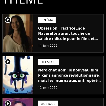
player2
CINÉMA
Obsession : l'actrice Inde
Navarette aurait touché un
salaire ridicule pour le film, et
c'est problématique
11 juin 2026
player2
LIFESTYLE
Nero chat noir : le nouveau film
Pixar s'annonce révolutionnaire,
mais les internautes ont repéré
quelque chose d'étrange sur les
12 juin 2026
premières images
player2
MUSIQUE