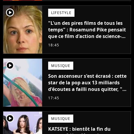
player2
LIFESTYLE
"L'un des pires films de tous les
temps" : Rosamund Pike pensait
que ce film d'action de science-
fiction avec Dwayne Johnson
18:45
mettrait fin à sa carrière
player2
MUSIQUE
Son ascenseur s'est écrasé : cette
star de la pop aux 13 milliards
d'écoutes a failli nous quitter, "Je
pensais ne plus jamais chanter"
17:45
player2
MUSIQUE
KATSEYE : bientôt la fin du