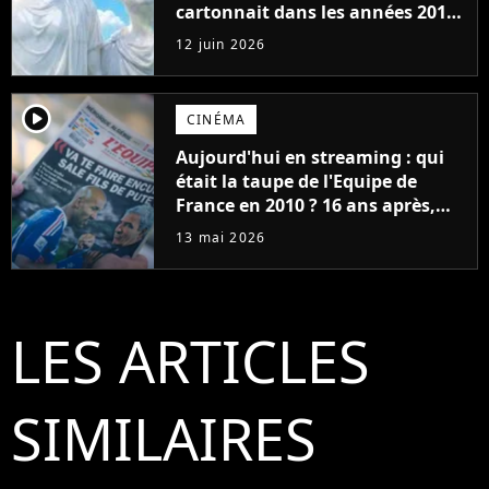
cartonnait dans les années 2010
se reforme !
12 juin 2026
player2
CINÉMA
Aujourd'hui en streaming : qui
était la taupe de l'Equipe de
France en 2010 ? 16 ans après,
voici ENFIN la réponse
13 mai 2026
LES ARTICLES
SIMILAIRES