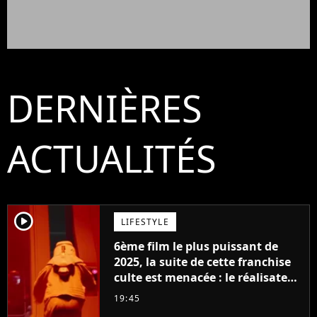
DERNIÈRES
ACTUALITÉS
player2
LIFESTYLE
6ème film le plus puissant de
2025, la suite de cette franchise
culte est menacée : le réalisateur
claque la porte pour "différends
19:45
créatifs"