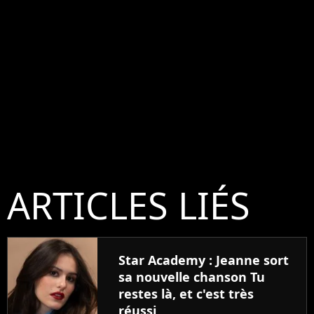
ARTICLES LIÉS
Star Academy : Jeanne sort
sa nouvelle chanson Tu
restes là, et c'est très
réussi