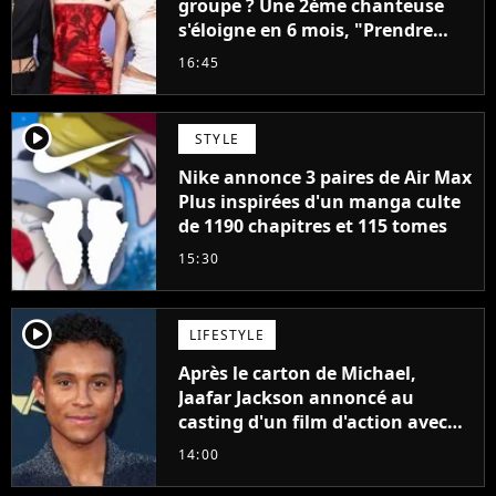
groupe ? Une 2ème chanteuse
s'éloigne en 6 mois, "Prendre
cette décision n’a pas été facile"
16:45
player2
STYLE
Nike annonce 3 paires de Air Max
Plus inspirées d'un manga culte
de 1190 chapitres et 115 tomes
15:30
player2
LIFESTYLE
Après le carton de Michael,
Jaafar Jackson annoncé au
casting d'un film d'action avec
Will Smith
14:00