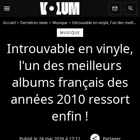
menu
newsletter
search
Accueil
Dernières news
Musique
Introuvable en vinyle, l'un des meilleurs albums français des années 2010 ressort enfin !
MUSIQUE
Introuvable en vinyle,
l'un des meilleurs
albums français des
années 2010 ressort
enfin !
Publié le 24 mai 2026 à 17:12
Partager
share