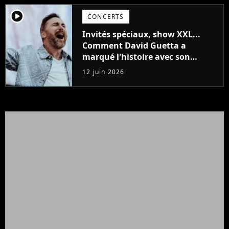
player2
CONCERTS
Invités spéciaux, show XXL...
Comment David Guetta a
marqué l'histoire avec son
concert explosif au Stade de
12 juin 2026
France