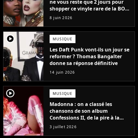
ne vous reste que 2 jours pour
shopper ce vinyle rare de la BO
avec Lady Gaga
8 juin 2026
player2
MUSIQUE
Les Daft Punk vont-ils un jour se
reformer ? Thomas Bangalter
donne sa réponse définitive
14 juin 2026
player2
MUSIQUE
Madonna : on a classé les
chansons de son album
Confessions II, de la pire à la
meilleure
3 juillet 2026