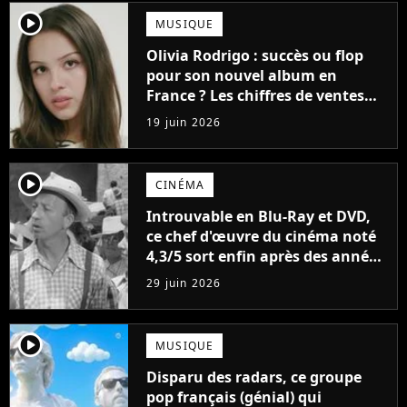
player2
MUSIQUE
Olivia Rodrigo : succès ou flop
pour son nouvel album en
France ? Les chiffres de ventes
sont enfin tombés !
19 juin 2026
player2
CINÉMA
Introuvable en Blu-Ray et DVD,
ce chef d'œuvre du cinéma noté
4,3/5 sort enfin après des années
d'attente
29 juin 2026
player2
MUSIQUE
Disparu des radars, ce groupe
pop français (génial) qui