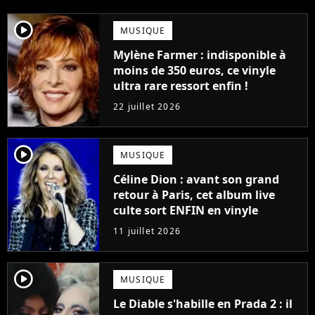
player2
MUSIQUE
Mylène Farmer : indisponible à
moins de 350 euros, ce vinyle
ultra rare ressort enfin !
22 juillet 2026
player2
MUSIQUE
Céline Dion : avant son grand
retour à Paris, cet album live
culte sort ENFIN en vinyle
11 juillet 2026
player2
MUSIQUE
Le Diable s'habille en Prada 2 : il