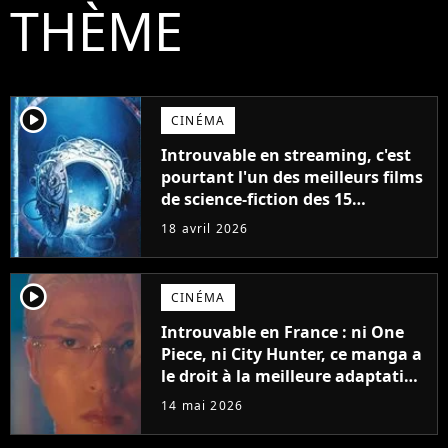
THÈME
player2
CINÉMA
Introuvable en streaming, c'est
pourtant l'un des meilleurs films
de science-fiction des 15
dernières années
18 avril 2026
player2
CINÉMA
Introuvable en France : ni One
Piece, ni City Hunter, ce manga a
le droit à la meilleure adaptation
en live-action du moment
14 mai 2026