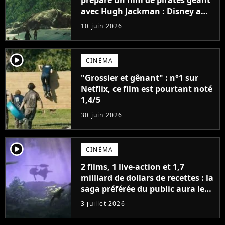
avec Hugh Jackman : Disney a
préféré passer son tour pour
10 juin 2026
cette histoire vieille de 143 ans
player2
CINÉMA
"Grossier et gênant" : n°1 sur
Netflix, ce film est pourtant noté
1,4/5
30 juin 2026
player2
CINÉMA
2 films, 1 live-action et 1,7
milliard de dollars de recettes : la
saga préférée du public aura le
droit à un troisième épisode
3 juillet 2026