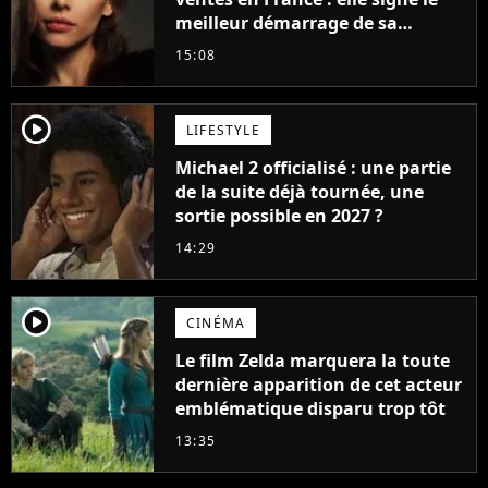
meilleur démarrage de sa
carrière avec son album Petal
15:08
player2
LIFESTYLE
Michael 2 officialisé : une partie
de la suite déjà tournée, une
sortie possible en 2027 ?
14:29
player2
CINÉMA
Le film Zelda marquera la toute
dernière apparition de cet acteur
emblématique disparu trop tôt
13:35