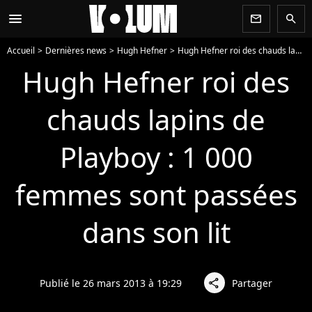
menu
newsletter
search
Accueil
Dernières news
Hugh Hefner
Hugh Hefner roi des chauds lapins de Playboy : 1 000 femmes sont passées dans son lit
Hugh Hefner roi des
chauds lapins de
Playboy : 1 000
femmes sont passées
dans son lit
Publié le 26 mars 2013 à 19:29
Partager
share