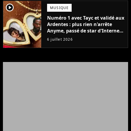
player2
MUSIQUE
Numéro 1 avec Tayc et validé aux
Ardentes : plus rien n'arrête
Anyme, passé de star d'Internet
à phénomène de la musique
6 juillet 2026