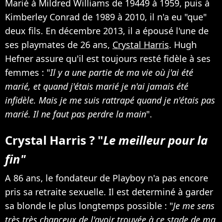
Marié à Mildred Williams de 19449 à 1959, puis à
Kimberley Conrad de 1989 à 2010, il n'a eu "que"
deux fils. En décembre 2013, il a épousé l'une de
ses playmates de 26 ans,
Crystal Harris
. Hugh
Hefner assure qu'il est toujours resté fidèle à ses
femmes : "
Il y a une partie de ma vie où j'ai été
marié, et quand j'étais marié je n'ai jamais été
infidèle. Mais je me suis rattrapé quand je n'étais pas
marié. Il ne faut pas perdre la main
".
Crystal Harris ? "
Le meilleur pour la
fin"
A 86 ans, le fondateur de Playboy n'a pas encore
pris sa retraite sexuelle. Il est determiné à garder
sa blonde le plus longtemps possible : "
Je me sens
très très chanceux de l'avoir trouvée à ce stade de ma