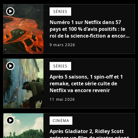
player2
SÉRIES
Numéro 1 sur Netflix dans 57
pays et 100 % d'avis positifs : le
roi de la science-fiction a encore
frappé
9 mars 2026
player2
SÉRIES
Après 5 saisons, 1 spin-off et 1
remake, cette série culte de
Netflix va encore revenir
11 mai 2026
player2
CINÉMA
Après Gladiator 2, Ridley Scott
prépare un film de pirates géant