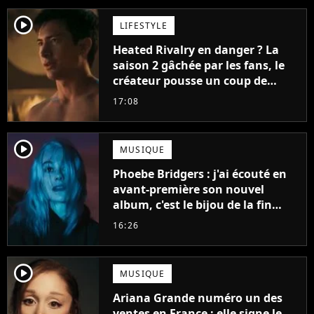
player2
LIFESTYLE
Heated Rivalry en danger ? La
saison 2 gâchée par les fans, le
créateur pousse un coup de
gueule
17:08
player2
MUSIQUE
Phoebe Bridgers : j'ai écouté en
avant-première son nouvel
album, c'est le bijou de la fin
d'été
16:26
player2
MUSIQUE
Ariana Grande numéro un des
ventes en France : elle signe le