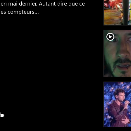
en mai dernier. Autant dire que ce
 les compteurs...
player2