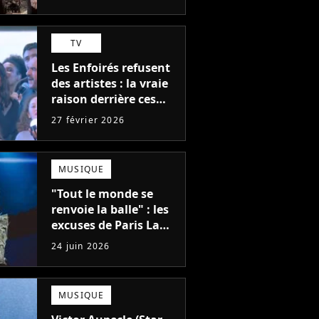
personne n'attendait
TV
Les Enfoirés refusent
des artistes : la vraie
raison derrière ces
recalés du casting
27 février 2026
MUSIQUE
"Tout le monde se
renvoie la balle" : les
excuses de Paris La
Défense Arena après
24 juin 2026
le concert interrompu
d'Iron Maiden ne
passent pas
MUSIQUE