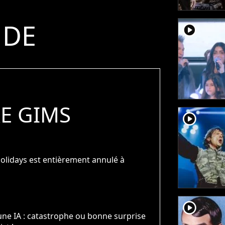
 DE
player2
E GIMS
player2
 Solidays est entièrement annulé à
player2
une IA : catastrophe ou bonne surprise