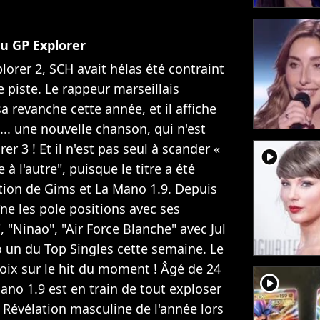
du GP Explorer
lorer 2, SCH avait hélas été contraint
 piste. Le rappeur marseillais
revanche cette année, et il affiche
.. une nouvelle chanson, qui n'est
r 3 ! Et il n'est pas seul à scander «
player2
à l'autre", puisque le titre a été
tion de Gims et La Mano 1.9. Depuis
ne les pole positions avec ses
, "Ninao", "Air Force Blanche" avec Jul
 un du Top Singles cette semaine. Le
ix sur le hit du moment ! Âgé de 24
player2
Mano 1.9 est en train de tout exploser
é Révélation masculine de l'année lors