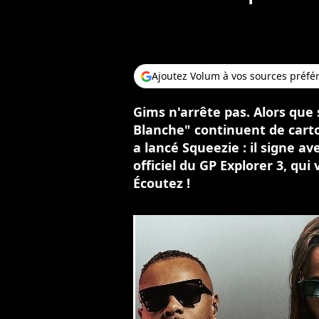
Ajoutez Volum à vos sources préfé
Gims n'arrête pas. Alors que 
Blanche" continuent de cartonn
a lancé Squeezie : il signe a
officiel du GP Explorer 3, qu
Écoutez !