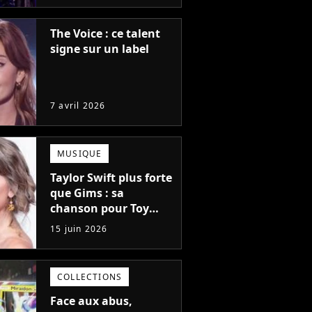
The Voice : ce talent
signe sur un label
7 avril 2026
MUSIQUE
Taylor Swift plus forte
que Gims : sa
chanson pour Toy
Story 5 fait un carton
15 juin 2026
en France, les chiffres
!
COLLECTIONS
Face aux abus,