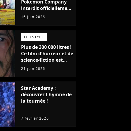
Pokemon Company
interdit officiellement
les reventes de cartes
16 juin 2026
gradées du TCG
Pokémon
LIFESTYLE
Plus de 300 000 litres !
Ce film d'horreur et de
science-fiction est
officiellement le film
21 juin 2026
le plus sanglant de
tous les temps
Star Academy :
découvrez l'hymne de
la tournée !
7 février 2026