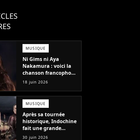
ICLES
RES
MUSIQUE
Ni Gims ni Aya
Nakamura : voici la
chanson francophone
la plus écoutée à
18 juin 2026
l'étranger en 2025 !
MUSIQUE
Après sa tournée
historique, Indochine
fait une grande
annonce que
30 juin 2026