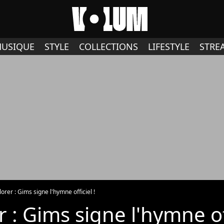
USIQUE
STYLE
COLLECTIONS
LIFESTYLE
STRE
orer : Gims signe l'hymne officiel !
 : Gims signe l'hymne off