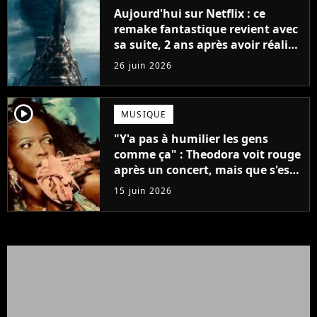
Aujourd'hui sur Netflix : ce
remake fantastique revient avec
sa suite, 2 ans après avoir réalisé
60 millions de vues et régné 6
26 juin 2026
semaines dans le Top 10
player2
MUSIQUE
"Y'a pas à humilier les gens
comme ça" : Theodora voit rouge
après un concert, mais que s'est-
il passé ?
15 juin 2026