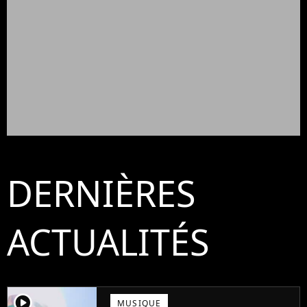
DERNIÈRES
ACTUALITÉS
player2
MUSIQUE