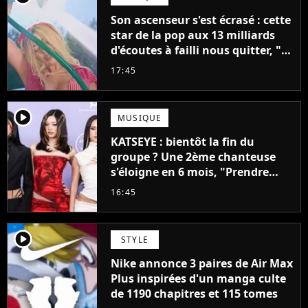
Son ascenseur s'est écrasé : cette
star de la pop aux 13 milliards
d'écoutes à failli nous quitter, "Je
pensais ne plus jamais chanter"
17:45
player2
MUSIQUE
KATSEYE : bientôt la fin du
groupe ? Une 2ème chanteuse
s'éloigne en 6 mois, "Prendre
cette décision n’a pas été facile"
16:45
player2
STYLE
Nike annonce 3 paires de Air Max
Plus inspirées d'un manga culte
de 1190 chapitres et 115 tomes