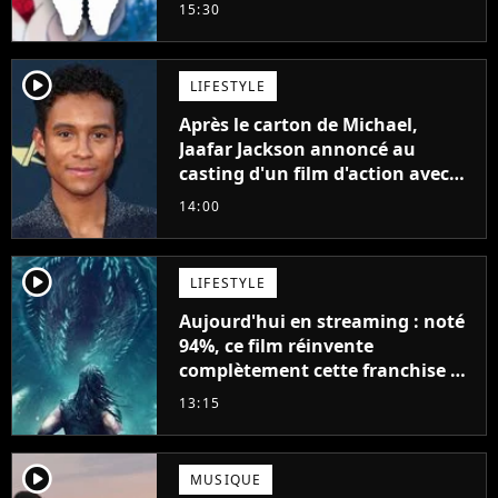
15:30
player2
LIFESTYLE
Après le carton de Michael,
Jaafar Jackson annoncé au
casting d'un film d'action avec
Will Smith
14:00
player2
LIFESTYLE
Aujourd'hui en streaming : noté
94%, ce film réinvente
complètement cette franchise de
science-fiction vieille de 40 ans
13:15
player2
MUSIQUE