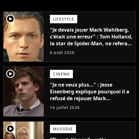
player2
LIFESTYLE
"Je devais jouer Mark Wahlberg,
c'était une erreur" : Tom Holland,
la star de Spider-Man, ne referait
pas ce blockbuster
6 août 2026
player2
CINÉMA
"Je ne veux plus..." : Jesse
Eisenberg explique pourquoi il a
refusé de rejouer Mark
Zuckerberg dans la suite de The
14 juillet 2026
Social Network
player2
MUSIQUE