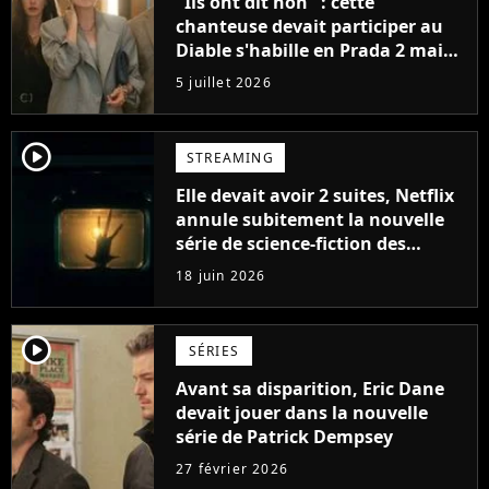
"Ils ont dit non" : cette
chanteuse devait participer au
Diable s'habille en Prada 2 mais
sa proposition a été écartée
5 juillet 2026
player2
STREAMING
Elle devait avoir 2 suites, Netflix
annule subitement la nouvelle
série de science-fiction des
créateurs de Stranger Things
18 juin 2026
notée 97%
player2
SÉRIES
Avant sa disparition, Eric Dane
devait jouer dans la nouvelle
série de Patrick Dempsey
27 février 2026