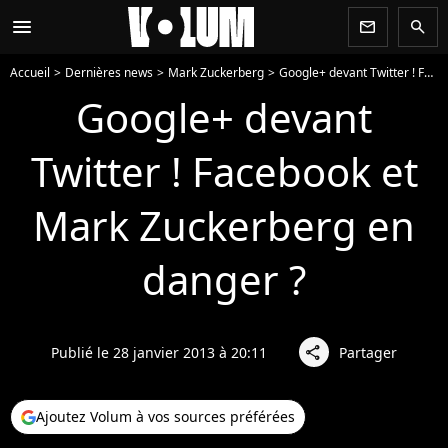
menu
newsletter
search
Accueil
Dernières news
Mark Zuckerberg
Google+ devant Twitter ! Facebook et Mark Zuckerberg en danger ?
Google+ devant
Twitter ! Facebook et
Mark Zuckerberg en
danger ?
Publié le 28 janvier 2013 à 20:11
Partager
share
Ajoutez Volum à vos sources préférées