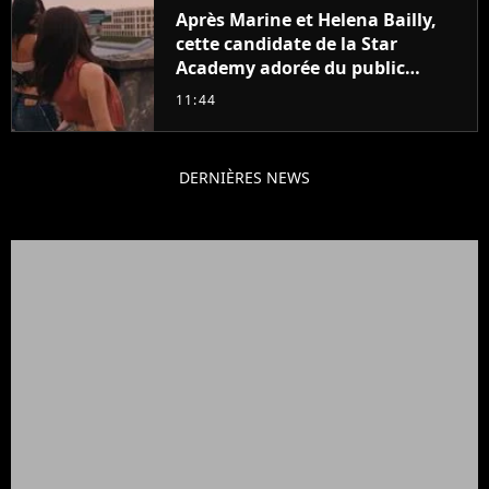
Après Marine et Helena Bailly,
cette candidate de la Star
Academy adorée du public
annonce son premier album,
11:44
"C'est tellement puissant"
DERNIÈRES NEWS