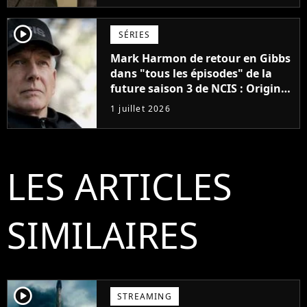
player2
SÉRIES
Mark Harmon de retour en Gibbs
dans "tous les épisodes" de la
future saison 3 de NCIS : Origins,
un gros mystère sera dévoilé
1 juillet 2026
LES ARTICLES
SIMILAIRES
player2
STREAMING