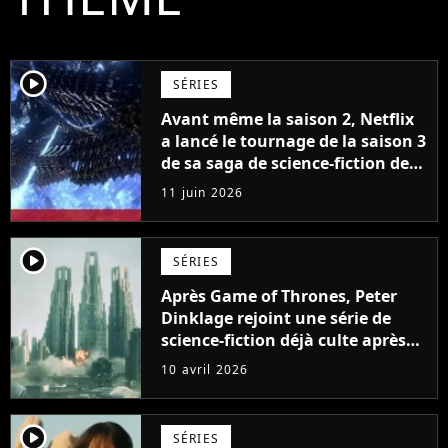
player2
SÉRIES
Avant même la saison 2, Netflix
a lancé le tournage de la saison 3
de sa saga de science-fiction des
créateurs de Game of Thrones
11 juin 2026
player2
SÉRIES
Après Game of Thrones, Peter
Dinklage rejoint une série de
science-fiction déjà culte après
une seule saison
10 avril 2026
player2
SÉRIES