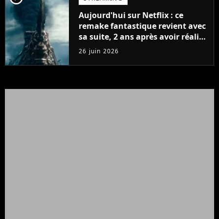
Aujourd'hui sur Netflix : ce
remake fantastique revient avec
sa suite, 2 ans après avoir réalisé
60 millions de vues et régné 6
26 juin 2026
semaines dans le Top 10