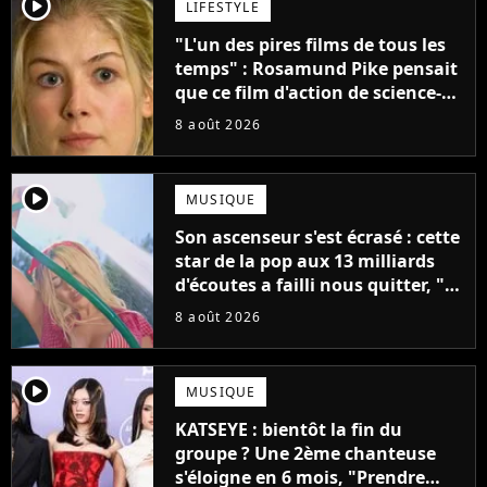
player2
LIFESTYLE
"L'un des pires films de tous les
temps" : Rosamund Pike pensait
que ce film d'action de science-
fiction avec Dwayne Johnson
8 août 2026
mettrait fin à sa carrière
player2
MUSIQUE
Son ascenseur s'est écrasé : cette
star de la pop aux 13 milliards
d'écoutes a failli nous quitter, "Je
pensais ne plus jamais chanter"
8 août 2026
player2
MUSIQUE
KATSEYE : bientôt la fin du
groupe ? Une 2ème chanteuse
s'éloigne en 6 mois, "Prendre