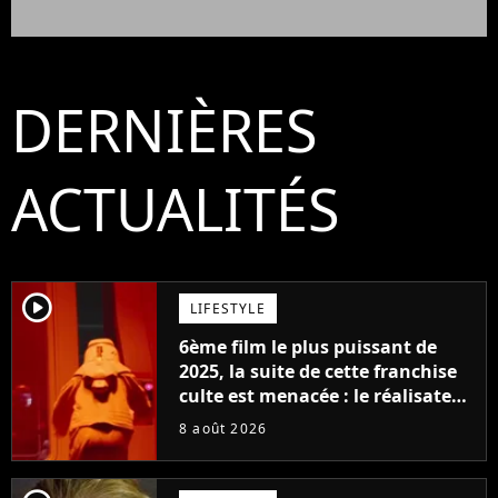
DERNIÈRES
ACTUALITÉS
player2
LIFESTYLE
6ème film le plus puissant de
2025, la suite de cette franchise
culte est menacée : le réalisateur
claque la porte pour "différends
8 août 2026
créatifs"