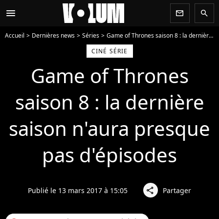
menu
newsletter
search
Accueil
Dernières news
Séries
Game of Thrones saison 8 : la dernière saison n'aura presque pas d'épisodes
CINÉ SÉRIE
Game of Thrones
saison 8 : la dernière
saison n'aura presque
pas d'épisodes
Publié le 13 mars 2017 à 15:05
Partager
share