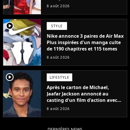
cette décision n’a pas été facile"
8 août 2026
player2
STYLE
Nike annonce 3 paires de Air Max
Plus inspirées d'un manga culte
de 1190 chapitres et 115 tomes
8 août 2026
player2
LIFESTYLE
Après le carton de Michael,
Jaafar Jackson annoncé au
casting d'un film d'action avec
Will Smith
8 août 2026
DERNIÈRES NEWS