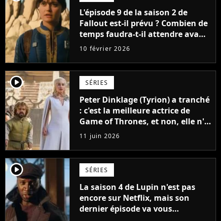
L'épisode 9 de la saison 2 de
Fallout est-il prévu ? Combien de
temps faudra-t-il attendre avant
le prochain épisode ?
10 février 2026
player2
SÉRIES
Peter Dinklage (Tyrion) a tranché
: c'est la meilleure actrice de
Game of Thrones, et non, elle n'a
pas joué Daenerys
11 juin 2026
player2
SÉRIES
La saison 4 de Lupin n'est pas
encore sur Netflix, mais son
dernier épisode va vous
retourner le cerveau