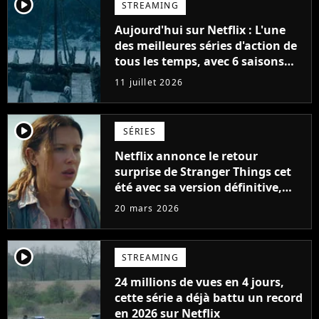
player2
STREAMING
Aujourd'hui sur Netflix : L'une
des meilleures séries d'action de
tous les temps, avec 6 saisons
parfaites
11 juillet 2026
player2
SÉRIES
Netflix annonce le retour
surprise de Stranger Things cet
été avec sa version définitive,
une décision historique
20 mars 2026
player2
STREAMING
24 millions de vues en 4 jours,
cette série a déjà battu un record
en 2026 sur Netflix