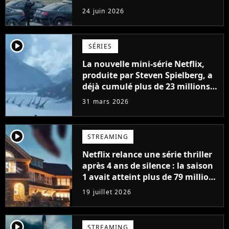
24 juin 2026
player2
SÉRIES
La nouvelle mini-série Netflix,
produite par Steven Spielberg, a
déjà cumulé plus de 23 millions
de vues
31 mars 2026
player2
STREAMING
Netflix relance une série thriller
après 4 ans de silence : la saison
1 avait atteint plus de 79 millions
de vues
19 juillet 2026
player2
STREAMING