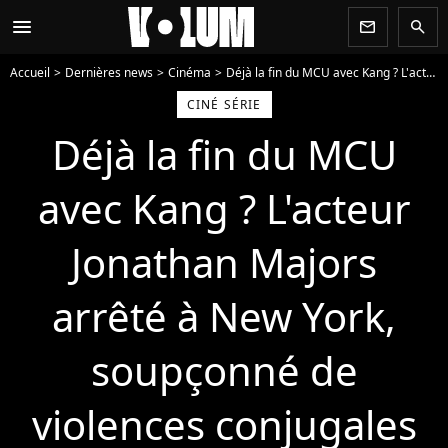
menu
newsletter
search
Accueil
Dernières news
Cinéma
Déjà la fin du MCU avec Kang ? L'acteur Jonathan Majors arrêté à New York, soupçonné de violences conjugales
CINÉ SÉRIE
Déjà la fin du MCU
avec Kang ? L'acteur
Jonathan Majors
arrêté à New York,
soupçonné de
violences conjugales