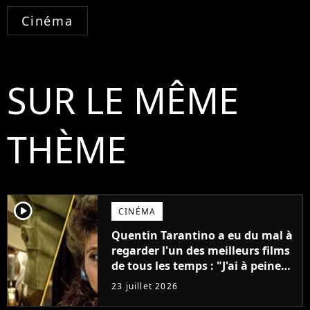
Cinéma
SUR LE MÊME
THÈME
player2
CINÉMA
Quentin Tarantino a eu du mal à
regarder l'un des meilleurs films
de tous les temps : "J'ai à peine
réussi à aller jusqu'au générique
23 juillet 2026
de fin"