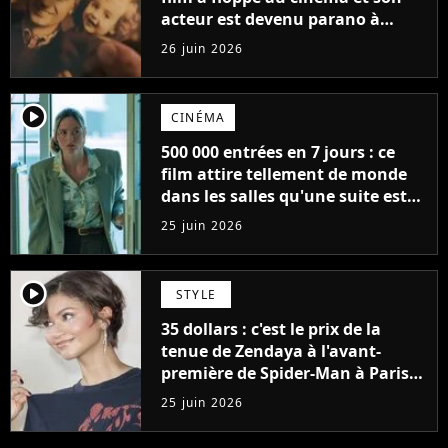
acteur est devenu parano à
cause de l'histoire
26 juin 2026
player2
CINÉMA
500 000 entrées en 7 jours : ce
film attire tellement de monde
dans les salles qu'une suite est
déjà programmée, "on en a
25 juin 2026
clairement pas fini"
player2
STYLE
35 dollars : c'est le prix de la
tenue de Zendaya à l'avant-
première de Spider-Man à Paris,
"Le style n'a pas besoin de coûter
25 juin 2026
une fortune"