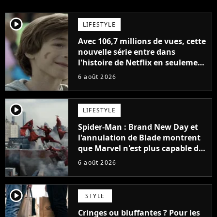
player2
LIFESTYLE
Avec 106,7 millions de vues, cette
nouvelle série entre dans
l'histoire de Netflix en seulement
48 jours
6 août 2026
player2
LIFESTYLE
Spider-Man : Brand New Day et
l'annulation de Blade montrent
que Marvel n'est plus capable de
faire quoi que ce soit de simple
6 août 2026
player2
STYLE
Cringes ou bluffantes ? Pour les