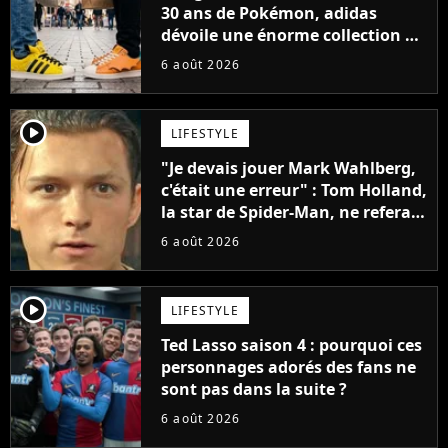
30 ans de Pokémon, adidas
dévoile une énorme collection de
sneakers et je ne sais pas quoi en
6 août 2026
penser
player2
LIFESTYLE
"Je devais jouer Mark Wahlberg,
c'était une erreur" : Tom Holland,
la star de Spider-Man, ne referait
pas ce blockbuster
6 août 2026
player2
LIFESTYLE
Ted Lasso saison 4 : pourquoi ces
personnages adorés des fans ne
sont pas dans la suite ?
6 août 2026