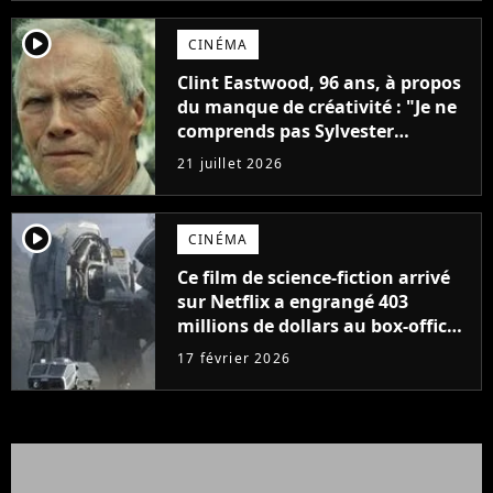
player2
CINÉMA
Clint Eastwood, 96 ans, à propos
du manque de créativité : "Je ne
comprends pas Sylvester
Stallone. J'ai l'impression qu'il ne
21 juillet 2026
fait ça que pour l'argent"
player2
CINÉMA
Ce film de science-fiction arrivé
sur Netflix a engrangé 403
millions de dollars au box-office
et fait revivre l'une des sagas les
17 février 2026
plus emblématiques de tous les
temps