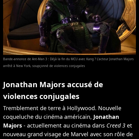
Bande-annonce de Ant-Man 3 : Déjà la fin du MCU avec Kang ? L'acteur Jonathan Majors
arrêté à New York, soupçonné de violences conjugales
Jonathan Majors accusé de
violences conjugales
Tremblement de terre à Hollywood. Nouvelle
coqueluche du cinéma américain,
Jonathan
Majors
- actuellement au cinéma dans
Creed 3
et
nouveau grand visage de Marvel avec son rôle de