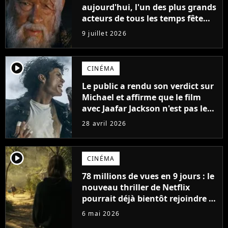
aujourd'hui, l'un des plus grands
acteurs de tous les temps fête
ses 70 ans
9 juillet 2026
player2
CINÉMA
Le public a rendu son verdict sur
Michael et affirme que le film
avec Jaafar Jackson n'est pas le
meilleur biopic musical de 2026.
28 avril 2026
Un autre film le surpasse
player2
CINÉMA
78 millions de vues en 9 jours : le
nouveau thriller de Netflix
pourrait déjà bientôt rejoindre le
top 10 des films les plus vus de
6 mai 2026
l'histoire