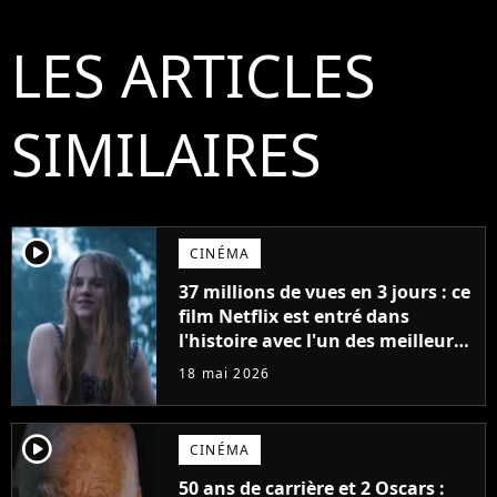
LES ARTICLES
SIMILAIRES
player2
CINÉMA
37 millions de vues en 3 jours : ce
film Netflix est entré dans
l'histoire avec l'un des meilleurs
lancements de tous les temps
18 mai 2026
player2
CINÉMA
50 ans de carrière et 2 Oscars :