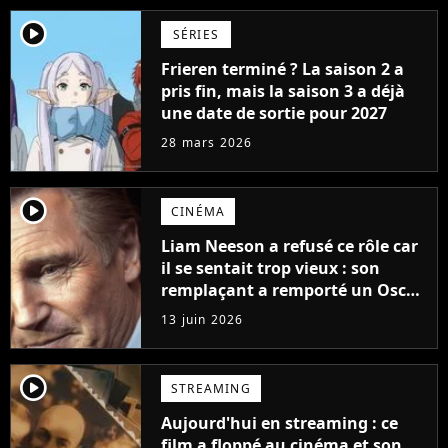
player2
SÉRIES
Frieren terminé ? La saison 2 a
pris fin, mais la saison 3 a déjà
une date de sortie pour 2027
28 mars 2026
player2
CINÉMA
Liam Neeson a refusé ce rôle car
il se sentait trop vieux : son
remplaçant a remporté un Oscar
et est considéré comme le plus
13 juin 2026
grand acteur de tous les temps
player2
STREAMING
Aujourd'hui en streaming : ce
film a floppé au cinéma et son