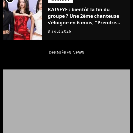
KATSEYE : bientôt la fin du
groupe ? Une 2ème chanteuse
s'éloigne en 6 mois, "Prendre
cette décision n’a pas été facile"
8 août 2026
DERNIÈRES NEWS