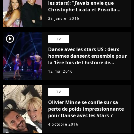
les stars): "J'avais envie que
Christophe Licata et Priscilla
gagnent"
28 janvier 2016
player2
TV
Danse avec les stars US : deux
hommes dansent ensemble pour
la 1ère fois de l'histoire de
l'émission
12 mai 2016
TV
Olivier Minne se confie sur sa
perte de poids impressionnante
pour Danse avec les Stars 7
4 octobre 2016