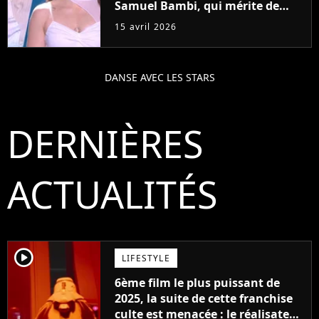
Samuel Bambi, qui mérite de
gagner la finale du vendredi 17
15 avril 2026
avril ?
DANSE AVEC LES STARS
DERNIÈRES
ACTUALITÉS
player2
LIFESTYLE
6ème film le plus puissant de
2025, la suite de cette franchise
culte est menacée : le réalisateur