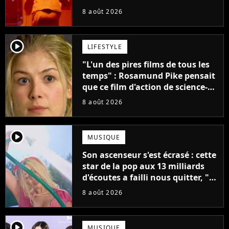
claque la porte pour "différends
8 août 2026
créatifs"
player2
LIFESTYLE
"L'un des pires films de tous les
temps" : Rosamund Pike pensait
que ce film d'action de science-
fiction avec Dwayne Johnson
8 août 2026
mettrait fin à sa carrière
player2
MUSIQUE
Son ascenseur s'est écrasé : cette
star de la pop aux 13 milliards
d'écoutes a failli nous quitter, "Je
pensais ne plus jamais chanter"
8 août 2026
player2
MUSIQUE