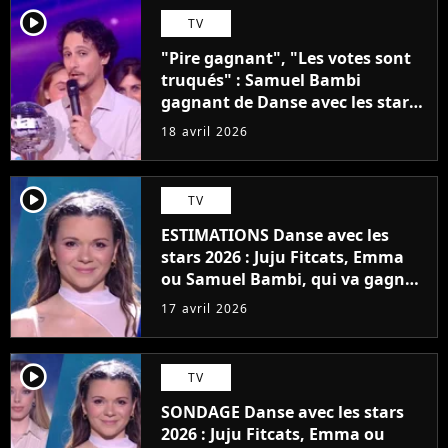
player2
TV
"Pire gagnant", "Les votes sont
truqués" : Samuel Bambi
gagnant de Danse avec les stars
2026, Juju Fitcats volée ?
18 avril 2026
player2
TV
ESTIMATIONS Danse avec les
stars 2026 : Juju Fitcats, Emma
ou Samuel Bambi, qui va gagner
la finale du 17 avril ? Le public a
17 avril 2026
décidé d'aller contre l'avis du jury
player2
TV
SONDAGE Danse avec les stars
2026 : Juju Fitcats, Emma ou