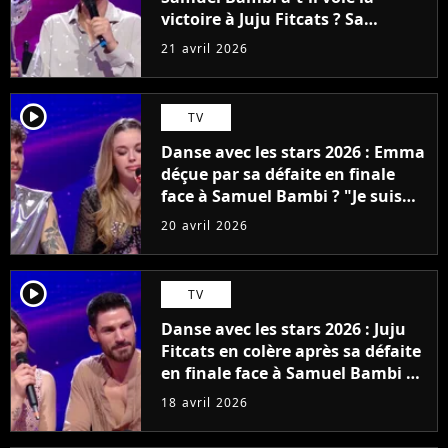
victoire à Juju Fitcats ? Sa
réponse aux critiques qui
21 avril 2026
l'accusent d'être le pire gagnant
player2
TV
Danse avec les stars 2026 : Emma
déçue par sa défaite en finale
face à Samuel Bambi ? "Je suis
hyper partagée"
20 avril 2026
player2
TV
Danse avec les stars 2026 : Juju
Fitcats en colère après sa défaite
en finale face à Samuel Bambi ?
"Il n'était pas pour..."
18 avril 2026