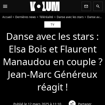
menu
newsletter
search
Accueil
Dernières news
Téléréalité
Danse avec les stars
Danse avec les stars : Elsa Bois et Flaurent Manaudou en couple ? Jean-Marc Généreux réagit !
TV
Danse avec les stars :
Elsa Bois et Flaurent
Manaudou en couple ?
Jean-Marc Généreux
réagit !
Publié le 12 mars 2025 à 11:10
Partager
share