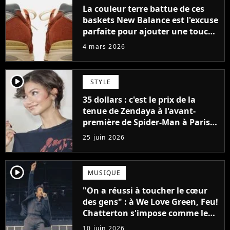
La couleur terre battue de ces
baskets New Balance est l'excuse
parfaite pour ajouter une touche
d'originalité à vos styles
4 mars 2026
printaniers
player2
STYLE
35 dollars : c'est le prix de la
tenue de Zendaya à l'avant-
première de Spider-Man à Paris,
"Le style n'a pas besoin de coûter
25 juin 2026
une fortune"
player2
MUSIQUE
"On a réussi à toucher le cœur
des gens" : à We Love Green, Feu!
Chatterton s'impose comme le
groupe rock français de sa
10 juin 2026