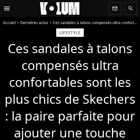
menu
newsletter
search
Accueil
Dernières actus
Ces sandales à talons compensés ultra confortables sont les plus chics de Skechers : la paire parfaite pour ajouter une touche d’élégance à votre style
LIFESTYLE
Ces sandales à talons
compensés ultra
confortables sont les
plus chics de Skechers
: la paire parfaite pour
ajouter une touche