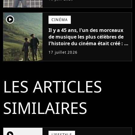
génération
player2
CINÉMA
Il y a 45 ans, l'un des morceaux
de musique les plus célèbres de
l'histoire du cinéma était créé : la
mélodie est aujourd'hui plus
17 juillet 2026
célèbre que le film pour lequel
elle a été composée
LES ARTICLES
SIMILAIRES
player2
LIFESTYLE