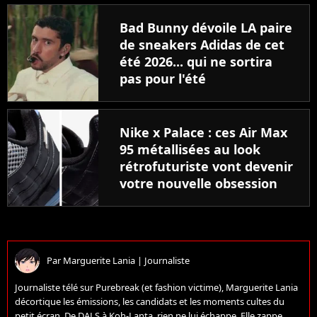
moment
Bad Bunny dévoile LA paire
de sneakers Adidas de cet
été 2026... qui ne sortira
pas pour l'été
Nike x Palace : ces Air Max
95 métallisées au look
rétrofuturiste vont devenir
votre nouvelle obsession
Par
Marguerite Lania
|
Journaliste
Journaliste télé sur Purebreak (et fashion victime), Marguerite Lania
décortique les émissions, les candidats et les moments cultes du
petit écran. De DALS à Koh-Lanta, rien ne lui échappe. Elle zappe