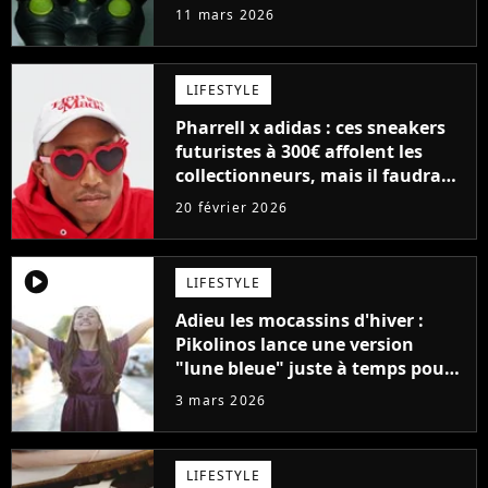
Air Liquid Max
11 mars 2026
LIFESTYLE
Pharrell x adidas : ces sneakers
futuristes à 300€ affolent les
collectionneurs, mais il faudra
gagner un tirage au sort pour les
20 février 2026
acheter
player2
LIFESTYLE
Adieu les mocassins d'hiver :
Pikolinos lance une version
"lune bleue" juste à temps pour
le printemps
3 mars 2026
LIFESTYLE