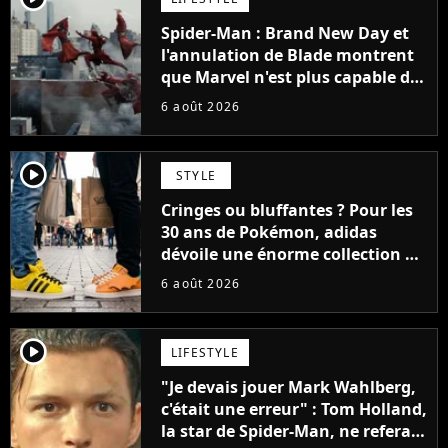
Spider-Man : Brand New Day et
l'annulation de Blade montrent
que Marvel n'est plus capable de
faire quoi que ce soit de simple
6 août 2026
player2
STYLE
Cringes ou bluffantes ? Pour les
30 ans de Pokémon, adidas
dévoile une énorme collection de
sneakers et je ne sais pas quoi en
6 août 2026
penser
player2
LIFESTYLE
"Je devais jouer Mark Wahlberg,
c'était une erreur" : Tom Holland,
la star de Spider-Man, ne referait