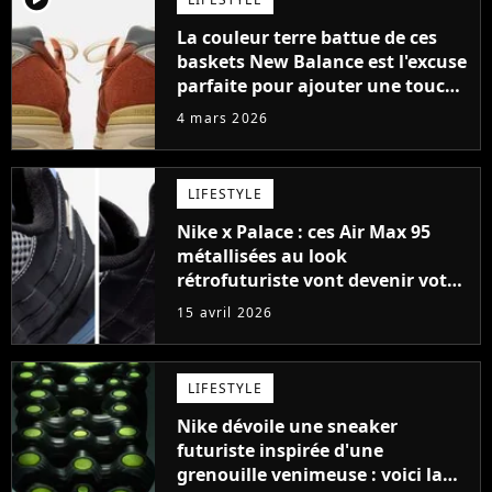
La couleur terre battue de ces
baskets New Balance est l'excuse
parfaite pour ajouter une touche
d'originalité à vos styles
4 mars 2026
printaniers
LIFESTYLE
Nike x Palace : ces Air Max 95
métallisées au look
rétrofuturiste vont devenir votre
nouvelle obsession
15 avril 2026
LIFESTYLE
Nike dévoile une sneaker
futuriste inspirée d'une
grenouille venimeuse : voici la