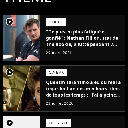
player2
SÉRIES
"De plus en plus fatigué et
gonflé" : Nathan Fillion, star de
The Rookie, a lutté pendant 7
ans avec un rôle qui le détruisait
29 mars 2026
de plus en plus
player2
CINÉMA
Quentin Tarantino a eu du mal à
regarder l'un des meilleurs films
de tous les temps : "J'ai à peine
réussi à aller jusqu'au générique
23 juillet 2026
de fin"
player2
LIFESTYLE