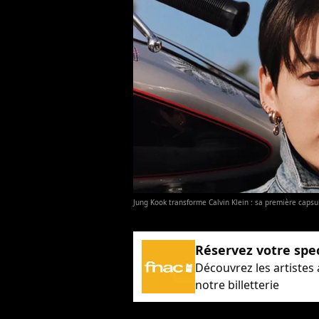
Jung Kook transforme Calvin Klein : sa première capsu
Réservez votre spe
Découvrez les artistes
notre billetterie