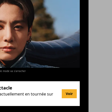
le mode va s'arracher
ctacle
 actuellement en tournée sur
Voir