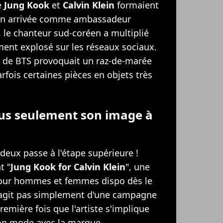
e
Jung Kook
et
Calvin Klein
formaient
son arrivée comme ambassadeur
 le chanteur sud-coréen a multiplié
ent explosé sur les réseaux sociaux.
de BTS provoquait un raz-de-marée
rfois certaines pièces en objets très
lus seulement son image à
s deux passe à l'étape supérieure !
t "
Jung Kook for Calvin Klein
", une
pour hommes et femmes dispo dès le
 s'agit pas simplement d'une campagne
remière fois que l'artiste s'implique
ion mode avec la marque.