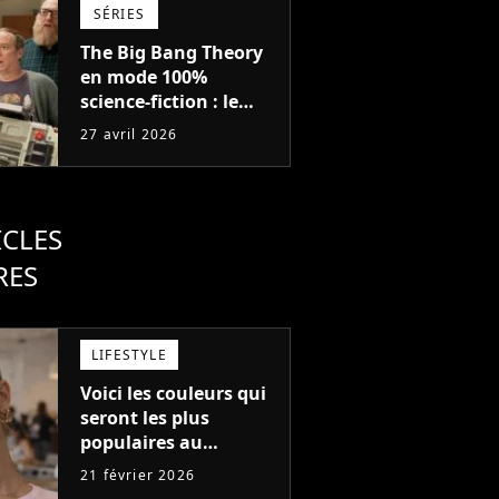
Gladiator
SÉRIES
The Big Bang Theory
en mode 100%
science-fiction : le
nouveau spin-off va
27 avril 2026
tout changer dans cet
univers avec des
mondes parallèles
ICLES
RES
LIFESTYLE
Voici les couleurs qui
seront les plus
populaires au
printemps 2026
21 février 2026