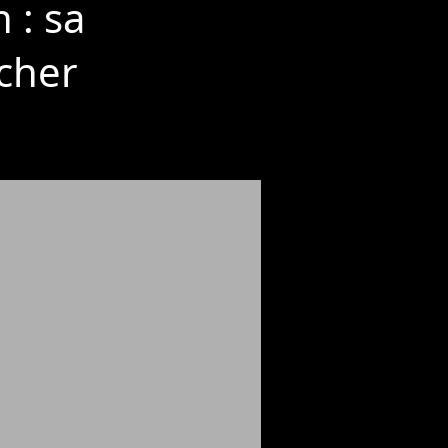
 : sa
cher