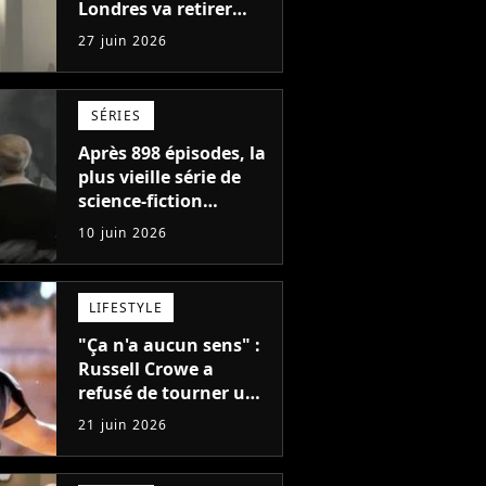
Londres va retirer
tous ses produits et se
27 juin 2026
transformer en
bibliothèque queer
gratuite
SÉRIES
Après 898 épisodes, la
plus vieille série de
science-fiction
annulée ? Son
10 juin 2026
créateur s'en va et
personne ne sait ce
qui va se passer
LIFESTYLE
"Ça n'a aucun sens" :
Russell Crowe a
refusé de tourner une
scène qui aurait
21 juin 2026
complètement
transformé le premier