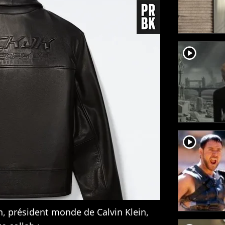
player2
player2
, président monde de Calvin Klein,