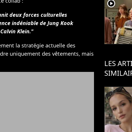
e collab :
player2
nit deux forces culturelles
luence indéniable de Jung Kook
Calvin Klein."
ement la stratégie actuelle des
ndre uniquement des vêtements, mais
LES ART
SIMILAI