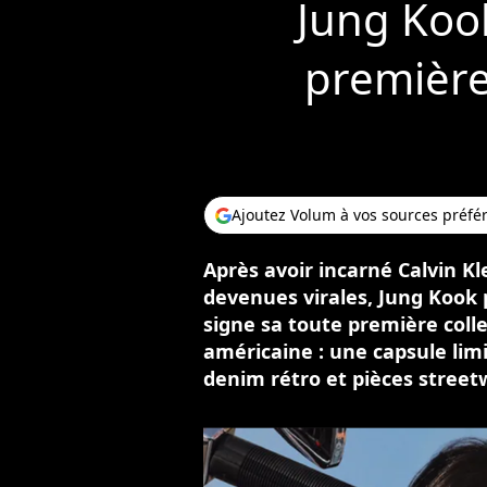
Jung Kook
première
Ajoutez Volum à vos sources préfé
Après avoir incarné Calvin K
devenues virales, Jung Kook 
signe sa toute première col
américaine : une capsule limi
denim rétro et pièces street