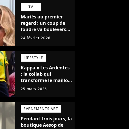
TV
Mariés au premier
regard : un coup de
foudre va bouleverser
l'épisode 2 avec un
24 février 2026
geste qui va faire
fondre les proches
LIFESTYLE
Kappa x Les Ardentes
: la collab qui
transforme le maillot
de foot en pièce mode
25 mars 2026
ultra désirable
EVENEMENTS ART
Pendant trois jours, la
boutique Aesop de