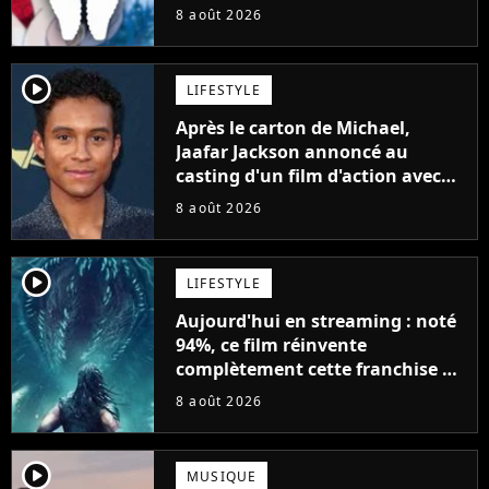
8 août 2026
player2
LIFESTYLE
Après le carton de Michael,
Jaafar Jackson annoncé au
casting d'un film d'action avec
Will Smith
8 août 2026
player2
LIFESTYLE
Aujourd'hui en streaming : noté
94%, ce film réinvente
complètement cette franchise de
science-fiction vieille de 40 ans
8 août 2026
player2
MUSIQUE