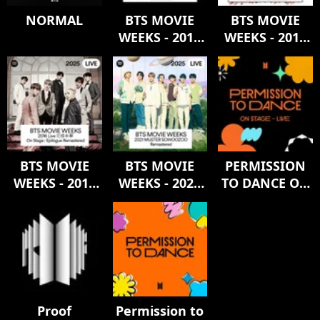
NORMAL
BTS MOVIE
BTS MOVIE
WEEKS - 2017
WEEKS - 2019
Live Trilogy
WORLD TOUR
EPISODE III
‘LOVE
THE WINGS
YOURSELF:
TOUR THE
SPEAK
FINAL
YOURSELF’
Remastered
LONDON
Remastered
BTS MOVIE
BTS MOVIE
PERMISSION
WEEKS - 2016
WEEKS - 2021
TO DANCE ON
Live 花樣年華
MUSTER
STAGE - LIVE
SOWOOZOO
On Stage :
Remastered
Epilogue
Remastered
Proof
Permission to