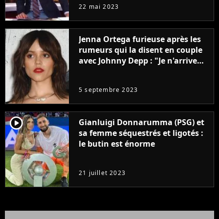
à la rentrée
22 mai 2023
Jenna Ortega furieuse après les
rumeurs qui la disent en couple
avec Johnny Depp : "Je n'arrive
même pas..."
5 septembre 2023
player2
Gianluigi Donnarumma (PSG) et
sa femme séquestrés et ligotés :
le butin est énorme
21 juillet 2023