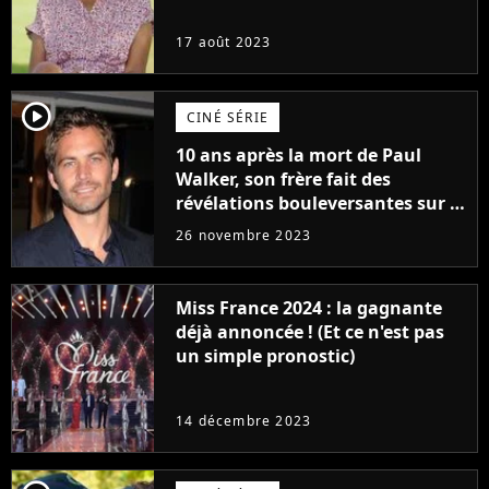
17 août 2023
player2
CINÉ SÉRIE
10 ans après la mort de Paul
Walker, son frère fait des
révélations bouleversantes sur la
réaction des acteurs de Fast and
26 novembre 2023
Furious
Miss France 2024 : la gagnante
déjà annoncée ! (Et ce n'est pas
un simple pronostic)
14 décembre 2023