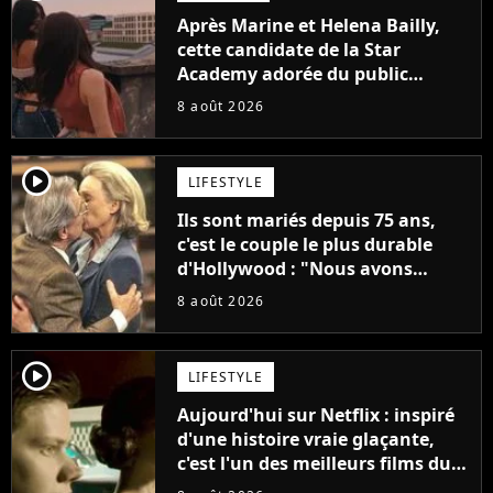
Après Marine et Helena Bailly,
cette candidate de la Star
Academy adorée du public
annonce son premier album,
8 août 2026
"C'est tellement puissant"
player2
LIFESTYLE
Ils sont mariés depuis 75 ans,
c'est le couple le plus durable
d'Hollywood : "Nous avons
avancé jour après jour, et les
8 août 2026
jours se sont transformés en
décennies"
player2
LIFESTYLE
Aujourd'hui sur Netflix : inspiré
d'une histoire vraie glaçante,
c'est l'un des meilleurs films du
21ème siècle