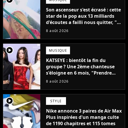
Son ascenseur s'est écrasé : cette
star de la pop aux 13 milliards
d'écoutes a failli nous quitter, "Je
pensais ne plus jamais chanter"
8 août 2026
player2
MUSIQUE
KATSEYE : bientôt la fin du
groupe ? Une 2ème chanteuse
s'éloigne en 6 mois, "Prendre
cette décision n’a pas été facile"
8 août 2026
player2
STYLE
Nike annonce 3 paires de Air Max
Plus inspirées d'un manga culte
de 1190 chapitres et 115 tomes