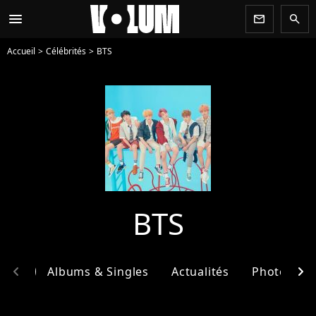
menu
newsletter
search
Accueil
Célébrités
BTS
BTS
chevron_left
chevron_right
phie
Albums & Singles
Actualités
Photos