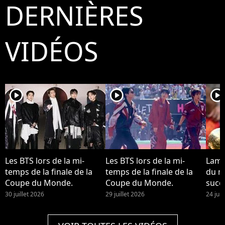
DERNIÈRES
VIDÉOS
player2
player2
player2
Les BTS lors de la mi-
Les BTS lors de la mi-
Lami
temps de la finale de la
temps de la finale de la
du m
Coupe du Monde.
Coupe du Monde.
succo
Desti
30 juillet 2026
29 juillet 2026
24 juil