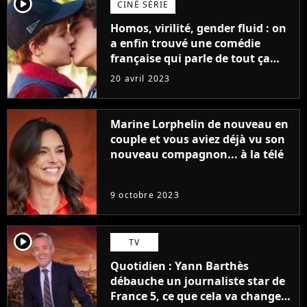
player2
CINÉ SÉRIE
Homos, virilité, gender fluid : on
a enfin trouvé une comédie
française qui parle de tout ça
sans être super ringarde
20 avril 2023
Marine Lorphelin de nouveau en
couple et vous aviez déjà vu son
nouveau compagnon... à la télé
9 octobre 2023
player2
TV
Quotidien : Yann Barthès
débauche un journaliste star de
France 5, ce que cela va changer