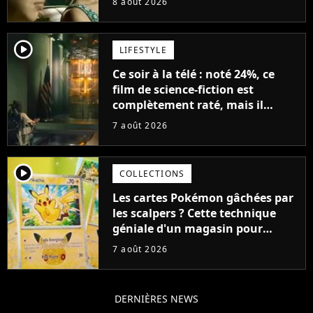
8 août 2026
player2
LIFESTYLE
Ce soir à la télé : noté 24%, ce
film de science-fiction est
complètement raté, mais il
aurait pu être encore pire à
7 août 2026
cause de son acteur
player2
COLLECTIONS
Les cartes Pokémon gâchées par
les scalpers ? Cette technique
géniale d'un magasin pour
ruiner les revendeurs
7 août 2026
DERNIÈRES NEWS