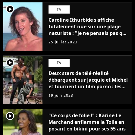
player2
TV
Caroline Ithurbide s'affiche
totalement nue sur une plage
naturiste : "je ne pensais pas que
j'arriverais à le faire..."
25 juillet 2023
player2
TV
Deux stars de télé-réalité
débarquent sur Jacquie et Michel
et tournent un film porno : les
premières images du tournage
19 juin 2023
(exclu)
player2
"Ce corps de folie !" : Karine Le
Marchand enflamme la Toile en
posant en bikini pour ses 55 ans