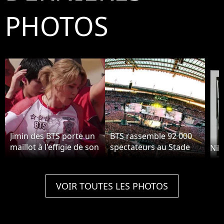
PHOTOS
Jimin des BTS porte un
BTS rassemble 92 000
maillot à l'effigie de son
spectateurs au Stade
Nik
groupe à la Coupe du
de France
Monde.
VOIR TOUTES LES PHOTOS