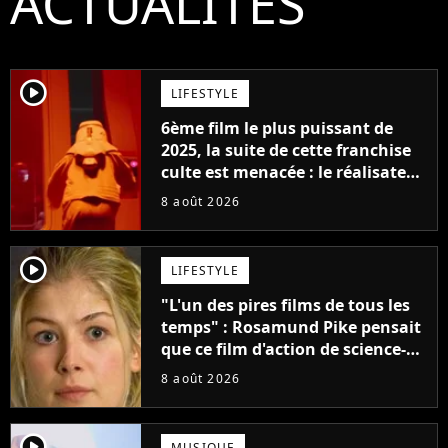
ACTUALITÉS
player2
LIFESTYLE
6ème film le plus puissant de
2025, la suite de cette franchise
culte est menacée : le réalisateur
claque la porte pour "différends
8 août 2026
créatifs"
player2
LIFESTYLE
"L'un des pires films de tous les
temps" : Rosamund Pike pensait
que ce film d'action de science-
fiction avec Dwayne Johnson
8 août 2026
mettrait fin à sa carrière
player2
MUSIQUE