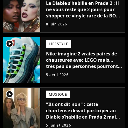
Le Diable s'habille en Prada 2 : il
ne vous reste que 2 jours pour
shopper ce vinyle rare de la BO
avec Lady Gaga
8 juin 2026
player2
LIFESTYLE
Nike imagine 2 vraies paires de
chaussures avec LEGO mais...
très peu de personnes pourront
les porter
5 avril 2026
player2
MUSIQUE
"Ils ont dit non" : cette
chanteuse devait participer au
Diable s'habille en Prada 2 mais
sa proposition a été écartée
5 juillet 2026