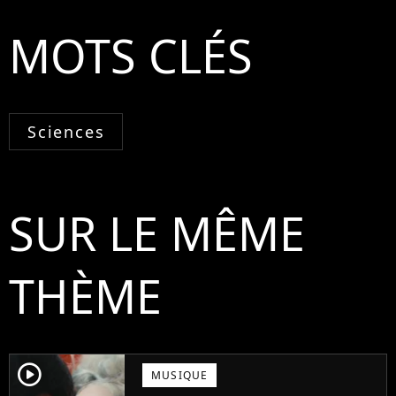
MOTS CLÉS
Sciences
SUR LE MÊME
THÈME
player2
MUSIQUE