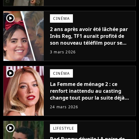
player2
CINÉMA
2 ans après avoir été lâchée par
Inès Reg, TF1 aurait profité de
son nouveau téléfilm pour se
venger de la comédienne
3 mars 2026
player2
CINÉMA
La Femme de ménage 2 : ce
renfort inattendu au casting
change tout pour la suite déjà
très attendue
24 mars 2026
player2
LIFESTYLE