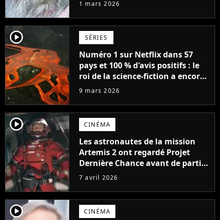
vieillissement qui pourrait nous
1 mars 2026
offrir 250 ans de vie
supplémentaires
player2
SÉRIES
Numéro 1 sur Netflix dans 57
pays et 100 % d'avis positifs : le
roi de la science-fiction a encore
frappé
9 mars 2026
player2
CINÉMA
Les astronautes de la mission
Artemis 2 ont regardé Projet
Dernière Chance avant de partir
pour la Lune : "C'est vraiment
7 avril 2026
inspirant"
player2
CINÉMA