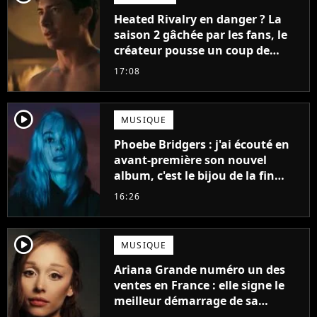
Heated Rivalry en danger ? La
saison 2 gâchée par les fans, le
créateur pousse un coup de
gueule
17:08
player2
MUSIQUE
Phoebe Bridgers : j'ai écouté en
avant-première son nouvel
album, c'est le bijou de la fin
d'été
16:26
player2
MUSIQUE
Ariana Grande numéro un des
ventes en France : elle signe le
meilleur démarrage de sa
carrière avec son album Petal