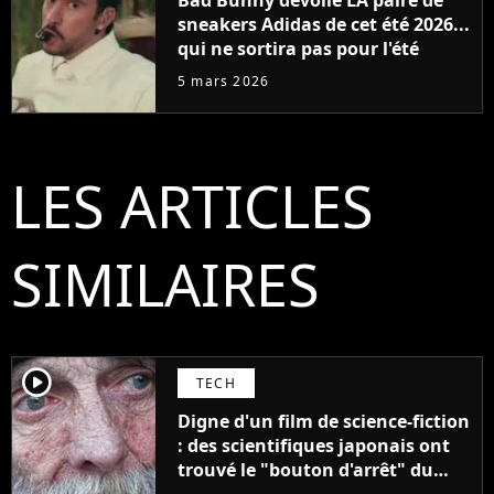
Bad Bunny dévoile LA paire de
sneakers Adidas de cet été 2026...
qui ne sortira pas pour l'été
5 mars 2026
LES ARTICLES
SIMILAIRES
player2
TECH
Digne d'un film de science-fiction
: des scientifiques japonais ont
trouvé le "bouton d'arrêt" du