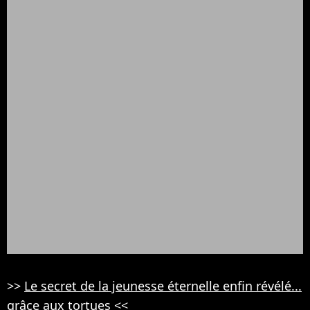
>>
Le secret de la jeunesse éternelle enfin révélé...
grâce aux tortues
<<