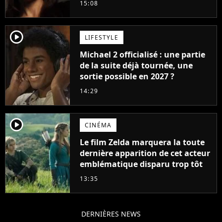
15:08
player2
LIFESTYLE
Michael 2 officialisé : une partie
de la suite déjà tournée, une
sortie possible en 2027 ?
14:29
player2
CINÉMA
Le film Zelda marquera la toute
dernière apparition de cet acteur
emblématique disparu trop tôt
13:35
DERNIÈRES NEWS