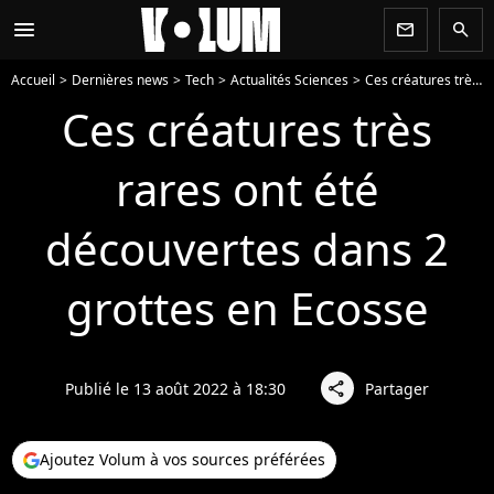
menu
newsletter
search
Accueil
Dernières news
Tech
Actualités Sciences
Ces créatures très rares ont été découvertes dans 2 grottes en Ecosse
Ces créatures très
rares ont été
découvertes dans 2
grottes en Ecosse
Publié le 13 août 2022 à 18:30
Partager
share
Ajoutez Volum à vos sources préférées