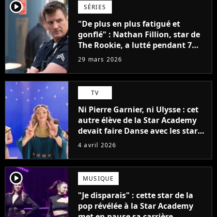
player2
SÉRIES
"De plus en plus fatigué et
gonflé" : Nathan Fillion, star de
The Rookie, a lutté pendant 7
ans avec un rôle qui le détruisait
29 mars 2026
de plus en plus
TV
Ni Pierre Garnier, ni Ulysse : cet
autre élève de la Star Academy
devait faire Danse avec les stars
2026
4 avril 2026
player2
MUSIQUE
"Je disparais" : cette star de la
pop révélée à la Star Academy
met en pause sa carrière