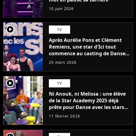
10 juin 2026
player2
TV
Après Aurélie Pons et Clément
Remiens, une star d'Ici tout
commence au casting de Danse
avec les stars 2027 ?
25 mars 2026
player2
TV
Ni Anouk, ni Melissa : une élève
de la Star Academy 2025 déjà
prête pour Danse avec les stars
2027
11 février 2026