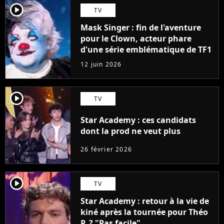
player2
TV
Mask Singer : fin de l'aventure
pour le Clown, acteur phare
d'une série emblématique de TF1
12 juin 2026
player2
TV
Star Academy : ces candidats
dont la prod ne veut plus
26 février 2026
player2
TV
Star Academy : retour à la vie de
kiné après la tournée pour Théo
P. ? "Pas facile"