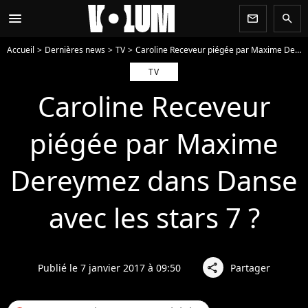
menu
newsletter
search
Accueil
Dernières news
TV
Caroline Receveur piégée par Maxime Dereymez dans Danse avec les stars 7 ?
TV
Caroline Receveur
piégée par Maxime
Dereymez dans Danse
avec les stars 7 ?
Publié le 7 janvier 2017 à 09:50
Partager
share