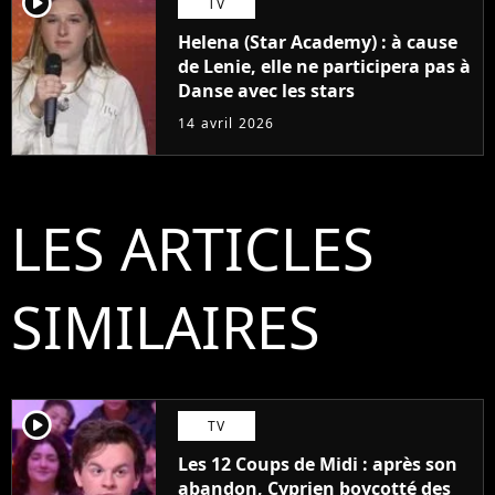
player2
TV
Helena (Star Academy) : à cause
de Lenie, elle ne participera pas à
Danse avec les stars
14 avril 2026
LES ARTICLES
SIMILAIRES
player2
TV
Les 12 Coups de Midi : après son
abandon, Cyprien boycotté des