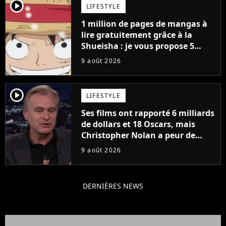
player2
LIFESTYLE
1 million de pages de mangas à
lire gratuitement grâce à la
Shueisha : je vous propose 5
mangas jamais sortis en France
9 août 2026
à découvrir absolument
player2
LIFESTYLE
Ses films ont rapporté 6 milliards
de dollars et 18 Oscars, mais
Christopher Nolan a peur de
tourner un genre de films très
9 août 2026
particulier
DERNIÈRES NEWS