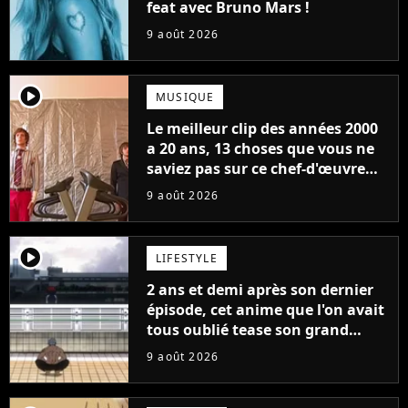
feat avec Bruno Mars !
9 août 2026
player2
MUSIQUE
Le meilleur clip des années 2000
a 20 ans, 13 choses que vous ne
saviez pas sur ce chef-d'œuvre
qui a révolutionné YouTube
9 août 2026
player2
LIFESTYLE
2 ans et demi après son dernier
épisode, cet anime que l'on avait
tous oublié tease son grand
retour
9 août 2026