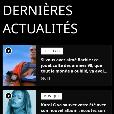
DERNIÈRES
ACTUALITÉS
player2
LIFESTYLE
Si vous avez aimé Barbie : ce
jouet culte des années 90, que
tout le monde a oublié, va avoir
un film
09:18
player2
MUSIQUE
Karol G va sauver votre été avec
son nouvel album : écoutez son