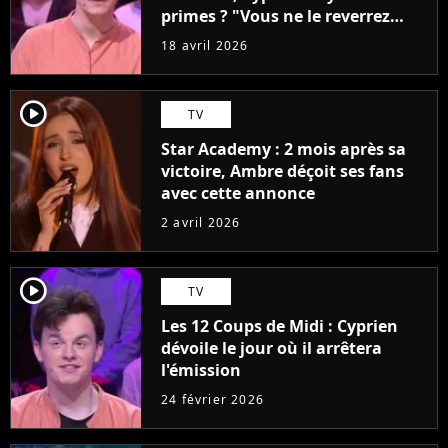
primes ? "Vous ne le reverrez
plus"
18 avril 2026
player2
TV
Star Academy : 2 mois après sa
victoire, Ambre déçoit ses fans
avec cette annonce
2 avril 2026
player2
TV
Les 12 Coups de Midi : Cyprien
dévoile le jour où il arrêtera
l'émission
24 février 2026