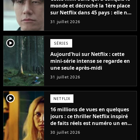
monde et décroché la 1ère place
sur Netflix dans 45 pays : elle ne
compte que 10 épisodes et c'est
31 juillet 2026
un phénomène mondial
player2
SÉRIES
Aujourd'hui sur Netflix : cette
mini-série intense se regarde en
une seule après-midi
31 juillet 2026
player2
NETFLIX
16 millions de vues en quelques
jours : ce thriller Netflix inspiré
de faits réels est numéro un en
France
30 juillet 2026