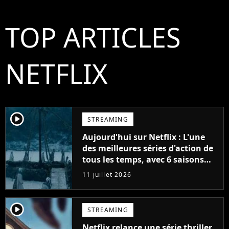
TOP ARTICLES
NETFLIX
player2
STREAMING
Aujourd'hui sur Netflix : L'une
des meilleures séries d'action de
tous les temps, avec 6 saisons
parfaites
11 juillet 2026
player2
STREAMING
Netflix relance une série thriller