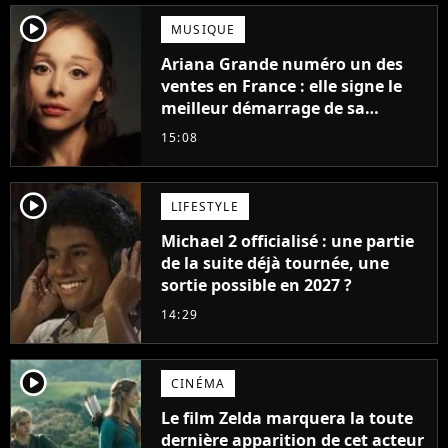
player2
MUSIQUE
Ariana Grande numéro un des
ventes en France : elle signe le
meilleur démarrage de sa
carrière avec son album Petal
15:08
player2
LIFESTYLE
Michael 2 officialisé : une partie
de la suite déjà tournée, une
sortie possible en 2027 ?
14:29
player2
CINÉMA
Le film Zelda marquera la toute
dernière apparition de cet acteur