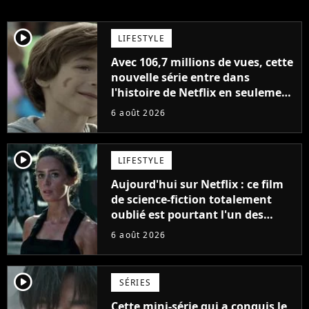
player2
LIFESTYLE
Avec 106,7 millions de vues, cette
nouvelle série entre dans
l'histoire de Netflix en seulement
48 jours
6 août 2026
player2
LIFESTYLE
Aujourd'hui sur Netflix : ce film
de science-fiction totalement
oublié est pourtant l'un des
meilleurs des années 2010
6 août 2026
player2
SÉRIES
Cette mini-série qui a conquis le