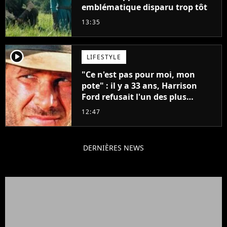
emblématique disparu trop tôt
13:35
player2
LIFESTYLE
"Ce n'est pas pour moi, mon
pote" : il y a 33 ans, Harrison
Ford refusait l'un des plus
grands succès de tous les temps
12:47
DERNIÈRES NEWS