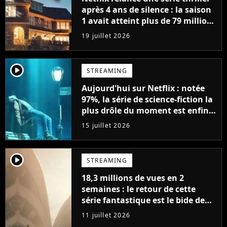
après 4 ans de silence : la saison
1 avait atteint plus de 79 millions
de vues
19 juillet 2026
player2
STREAMING
Aujourd'hui sur Netflix : notée
97%, la série de science-fiction la
plus drôle du moment est enfin
de retour avec 8 nouveaux
15 juillet 2026
épisodes
player2
STREAMING
18,3 millions de vues en 2
semaines : le retour de cette
série fantastique est le bide de
l'année sur Netflix
11 juillet 2026