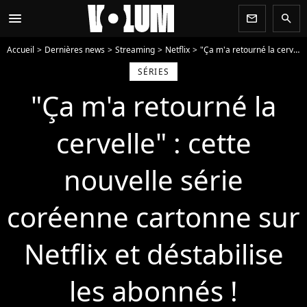
menu
newsletter
search
Accueil
Dernières news
Streaming
Netflix
"Ça m'a retourné la cervelle" : cette nouvelle série coréenne cartonne sur Netflix et déstabilise les abonnés !
SÉRIES
"Ça m'a retourné la
cervelle" : cette
nouvelle série
coréenne cartonne sur
Netflix et déstabilise
les abonnés !