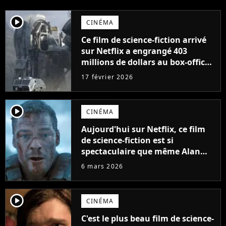
player2
CINÉMA
Ce film de science-fiction arrivé
sur Netflix a engrangé 403
millions de dollars au box-office
et fait revivre l'une des sagas les
17 février 2026
plus emblématiques de tous les
temps
player2
CINÉMA
Aujourd'hui sur Netflix, ce film
de science-fiction est si
spectaculaire que même Alan
Ritchson avait peur sur le
6 mars 2026
tournage
player2
CINÉMA
C'est le plus beau film de science-