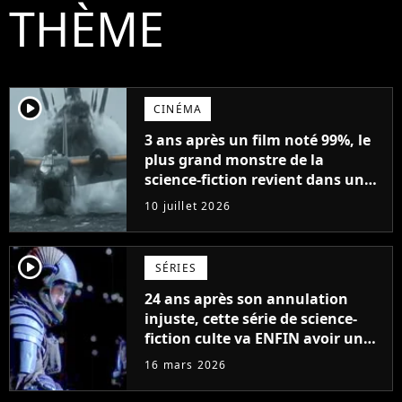
THÈME
player2
CINÉMA
3 ans après un film noté 99%, le
plus grand monstre de la
science-fiction revient dans une
suite qui va écrire l'histoire
10 juillet 2026
player2
SÉRIES
24 ans après son annulation
injuste, cette série de science-
fiction culte va ENFIN avoir une
suite
16 mars 2026