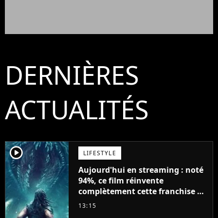
DERNIÈRES
ACTUALITÉS
player2
LIFESTYLE
Aujourd'hui en streaming : noté
94%, ce film réinvente
complètement cette franchise de
science-fiction vieille de 40 ans
13:15