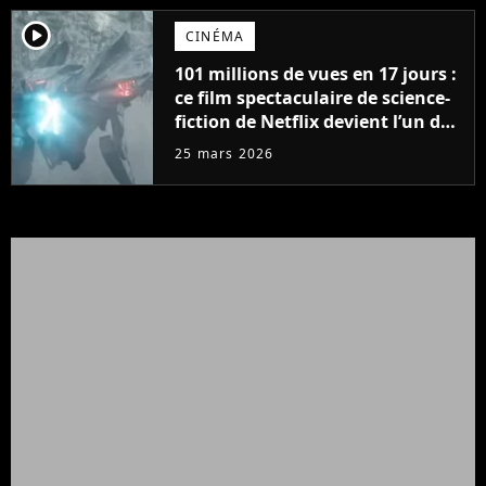
player2
CINÉMA
101 millions de vues en 17 jours :
ce film spectaculaire de science-
fiction de Netflix devient l’un des
plus gros succès de la plateforme
25 mars 2026