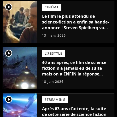
player2
CINÉMA
Le film le plus attendu de
science-fiction a enfin sa bande-
annonce ! Steven Spielberg va
vous retourner le cerveau et les
13 mars 2026
fans sont en folie, "Ça a l'air
exceptionnel"
player2
LIFESTYLE
40 ans après, ce film de science-
fiction n'a jamais eu de suite
mais on a ENFIN la réponse
qu'on attendait tous
18 juin 2026
player2
STREAMING
Après 63 ans d'attente, la suite
de cette série de science-fiction