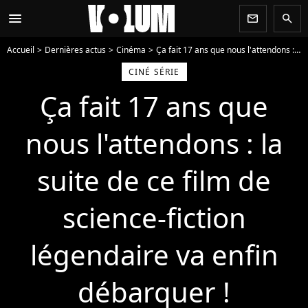
menu
newsletter
search
Accueil
Dernières actus
Cinéma
Ça fait 17 ans que nous l'attendons : la suite de ce film de science-fiction légendaire va enfin débarquer !
CINÉ SÉRIE
Ça fait 17 ans que
nous l'attendons : la
suite de ce film de
science-fiction
légendaire va enfin
débarquer !