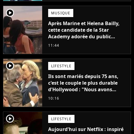
player2
MUSIQUE
Après Marine et Helena Bailly,
cette candidate de la Star
Academy adorée du public
annonce son premier album,
11:44
"C'est tellement puissant"
player2
LIFESTYLE
Ils sont mariés depuis 75 ans,
c'est le couple le plus durable
d'Hollywood : "Nous avons
avancé jour après jour, et les
10:16
jours se sont transformés en
décennies"
player2
LIFESTYLE
Aujourd'hui sur Netflix : inspiré