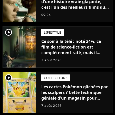
d'une histoire vraie glaçante,
c'est l'un des meilleurs films du
21ème siècle
09:24
player2
LIFESTYLE
Ce soir à la télé : noté 24%, ce
film de science-fiction est
complètement raté, mais il
aurait pu être encore pire à
7 août 2026
cause de son acteur
player2
COLLECTIONS
Les cartes Pokémon gâchées par
les scalpers ? Cette technique
géniale d'un magasin pour
ruiner les revendeurs
7 août 2026