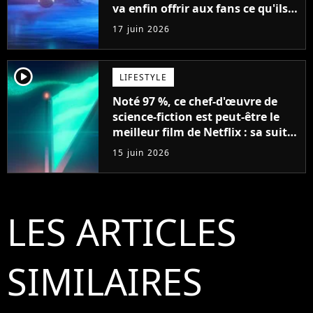
va enfin offrir aux fans ce qu'ils
attendent
17 juin 2026
player2
LIFESTYLE
Noté 97 %, ce chef-d'œuvre de
science-fiction est peut-être le
meilleur film de Netflix : sa suite
est attendue depuis plus de 5 ans
15 juin 2026
LES ARTICLES
SIMILAIRES