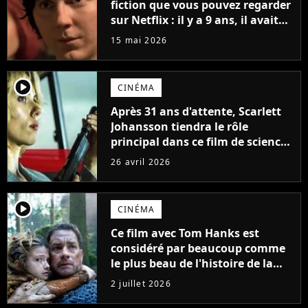
fiction que vous pouvez regarder
sur Netflix : il y a 9 ans, il avait
été boycotté lors de sa sortie
15 mai 2026
player2
CINÉMA
Après 31 ans d'attente, Scarlett
Johansson tiendra le rôle
principal dans ce film de science-
fiction à 150 millions de dollars
26 avril 2026
player2
CINÉMA
Ce film avec Tom Hanks est
considéré par beaucoup comme
le plus beau de l'histoire de la
science-fiction
2 juillet 2026