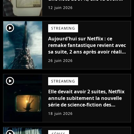
une suite en 2027
12 juin 2026
player2
STREAMING
Aujourd'hui sur Netflix : ce
remake fantastique revient avec
sa suite, 2 ans après avoir réalisé
60 millions de vues et régné 6
26 juin 2026
semaines dans le Top 10
player2
STREAMING
Elle devait avoir 2 suites, Netflix
annule subitement la nouvelle
série de science-fiction des
créateurs de Stranger Things
18 juin 2026
notée 97%
player2