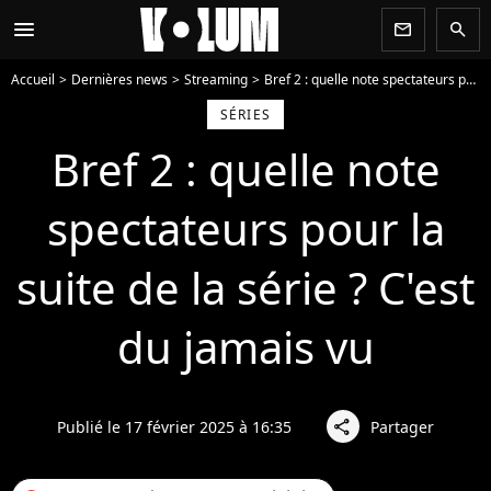
menu
newsletter
search
Accueil
Dernières news
Streaming
Bref 2 : quelle note spectateurs pour la suite de la série ? C'est du jamais vu
SÉRIES
Bref 2 : quelle note
spectateurs pour la
suite de la série ? C'est
du jamais vu
Publié le 17 février 2025 à 16:35
Partager
share