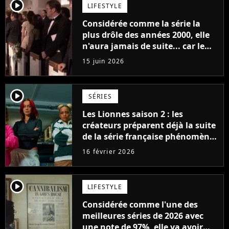
player2
LIFESTYLE
Considérée comme la série la
plus drôle des années 2000, elle
n'aura jamais de suite... car le
monde a trop changé
15 juin 2026
player2
SÉRIES
Les Lionnes saison 2 : les
créateurs préparent déjà la suite
de la série française phénomène
sur Netflix
16 février 2026
player2
LIFESTYLE
Considérée comme l'une des
meilleures séries de 2026 avec
une note de 97%, elle va avoir