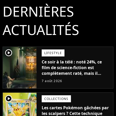
DERNIÈRES
ACTUALITÉS
player2
LIFESTYLE
Ce soir à la télé : noté 24%, ce
film de science-fiction est
complètement raté, mais il
aurait pu être encore pire à
7 août 2026
cause de son acteur
player2
COLLECTIONS
Les cartes Pokémon gâchées par
les scalpers ? Cette technique