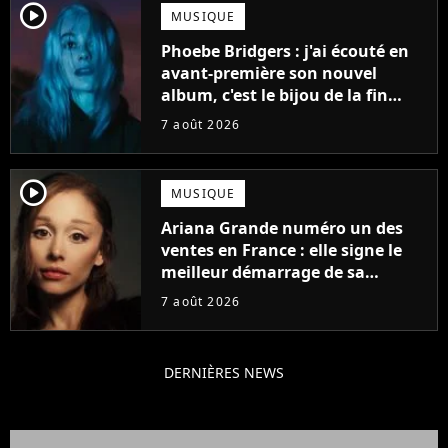
player2
MUSIQUE
Phoebe Bridgers : j'ai écouté en
avant-première son nouvel
album, c'est le bijou de la fin
d'été
7 août 2026
player2
MUSIQUE
Ariana Grande numéro un des
ventes en France : elle signe le
meilleur démarrage de sa
carrière avec son album Petal
7 août 2026
DERNIÈRES NEWS