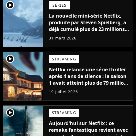
player2
SÉRIES
La nouvelle mini-série Netflix,
produite par Steven Spielberg, a
déjà cumulé plus de 23 millions
de vues
31 mars 2026
player2
STREAMING
Netflix relance une série thriller
après 4 ans de silence : la saison
1 avait atteint plus de 79 millions
de vues
19 juillet 2026
player2
STREAMING
Aujourd'hui sur Netflix : ce
remake fantastique revient avec