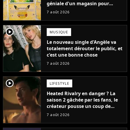
géniale d'un magasin pour
ruiner les revendeurs
7 août 2026
player2
MUSIQUE
Le nouveau single d'Angèle va
totalement dérouter le public, et
c'est une bonne chose
7 août 2026
player2
LIFESTYLE
Heated Rivalry en danger ? La
saison 2 gâchée par les fans, le
créateur pousse un coup de
gueule
7 août 2026