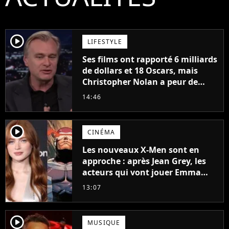
player2
LIFESTYLE
Ses films ont rapporté 6 milliards
de dollars et 18 Oscars, mais
Christopher Nolan a peur de
tourner un genre de films très
14:46
particulier
player2
CINÉMA
Les nouveaux X-Men sont en
approche : après Jean Grey, les
acteurs qui vont jouer Emma
Frost et Cyclope trouvés !
13:07
player2
MUSIQUE