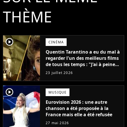
THÈME
player2
CINÉMA
Quentin Tarantino a eu du mal à
regarder l'un des meilleurs films
de tous les temps : "J'ai à peine
réussi à aller jusqu'au générique
23 juillet 2026
de fin"
player2
MUSIQUE
Eurovision 2026 : une autre
chanson a été proposée à la
France mais elle a été refusée
27 mai 2026