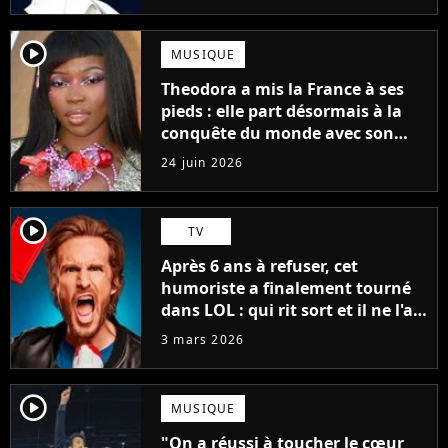
player2
MUSIQUE
Theodora a mis la France à ses
pieds : elle part désormais à la
conquête du monde avec son
premier gros feat international
24 juin 2026
player2
TV
Après 6 ans à refuser, cet
humoriste a finalement tourné
dans LOL : qui rit sort et il ne l'a
pas fait pour l'argent, "J'ai
3 mars 2026
toujours dit..."
player2
MUSIQUE
"On a réussi à toucher le cœur