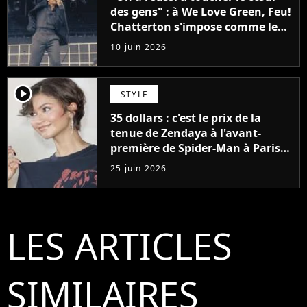
des gens" : à We Love Green, Feu!
Chatterton s'impose comme le
groupe rock français de sa
10 juin 2026
génération
player2
STYLE
35 dollars : c'est le prix de la
tenue de Zendaya à l'avant-
première de Spider-Man à Paris,
"Le style n'a pas besoin de coûter
25 juin 2026
une fortune"
LES ARTICLES
SIMILAIRES