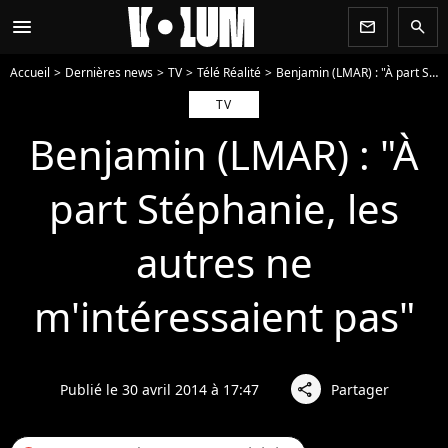
menu
newsletter
search
Accueil
Dernières news
TV
Télé Réalité
Benjamin (LMAR) : "À part Stéphanie, les autres ne m'intéressaient pas"
TV
Benjamin (LMAR) : "À
part Stéphanie, les
autres ne
m'intéressaient pas"
Publié le 30 avril 2014 à 17:47
Partager
share