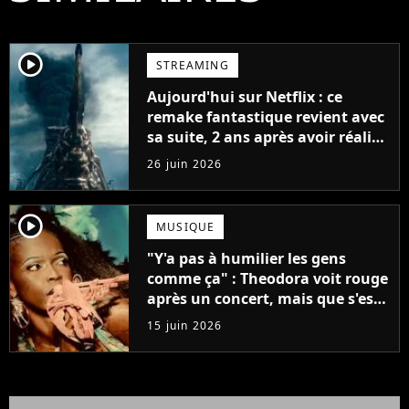
player2
STREAMING
Aujourd'hui sur Netflix : ce
remake fantastique revient avec
sa suite, 2 ans après avoir réalisé
60 millions de vues et régné 6
26 juin 2026
semaines dans le Top 10
player2
MUSIQUE
"Y'a pas à humilier les gens
comme ça" : Theodora voit rouge
après un concert, mais que s'est-
il passé ?
15 juin 2026