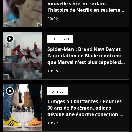
nouvelle série entre dans
l'histoire de Netflix en seulement
48 jours
20:32
player2
LIFESTYLE
Spider-Man : Brand New Day et
l'annulation de Blade montrent
que Marvel n'est plus capable de
faire quoi que ce soit de simple
19:15
player2
STYLE
Cringes ou bluffantes ? Pour les
30 ans de Pokémon, adidas
dévoile une énorme collection de
sneakers et je ne sais pas quoi en
18:22
penser