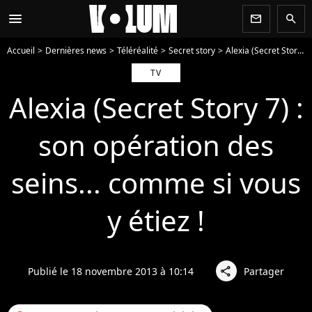
menu
newsletter
search
Accueil
Dernières news
Téléréalité
Secret story
Alexia (Secret Story 7) : son opération des seins... comme si vous y étiez !
TV
Alexia (Secret Story 7) :
son opération des
seins... comme si vous
y étiez !
Publié le 18 novembre 2013 à 10:14
Partager
share