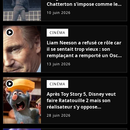
Chatterton s'impose comme le
groupe rock français de sa
10 juin 2026
génération
player2
CINÉMA
Liam Neeson a refusé ce rôle car
il se sentait trop vieux : son
remplaçant a remporté un Oscar
et est considéré comme le plus
13 juin 2026
grand acteur de tous les temps
player2
CINÉMA
Après Toy Story 5, Disney veut
faire Ratatouille 2 mais son
réalisateur s'y oppose
fermement
28 juin 2026