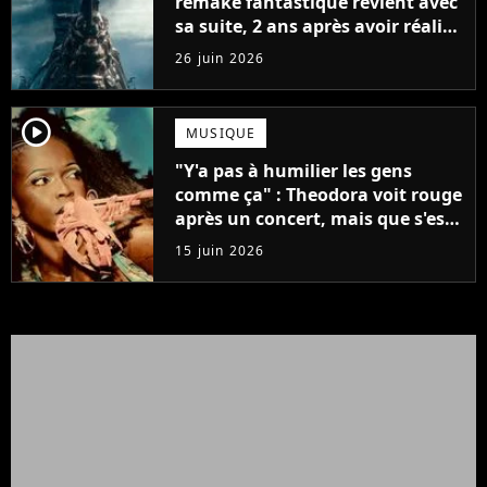
remake fantastique revient avec
sa suite, 2 ans après avoir réalisé
60 millions de vues et régné 6
26 juin 2026
semaines dans le Top 10
player2
MUSIQUE
"Y'a pas à humilier les gens
comme ça" : Theodora voit rouge
après un concert, mais que s'est-
il passé ?
15 juin 2026