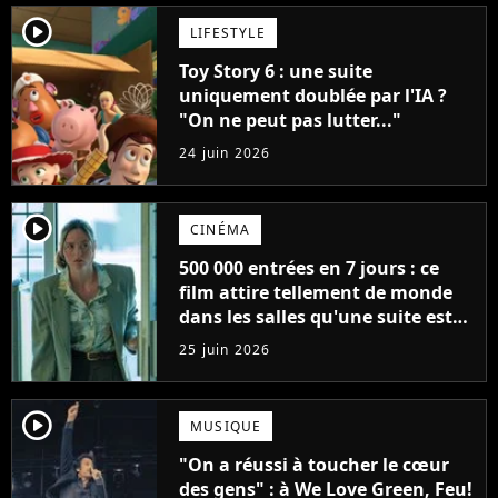
player2
LIFESTYLE
Toy Story 6 : une suite
uniquement doublée par l'IA ?
"On ne peut pas lutter..."
24 juin 2026
player2
CINÉMA
500 000 entrées en 7 jours : ce
film attire tellement de monde
dans les salles qu'une suite est
déjà programmée, "on en a
25 juin 2026
clairement pas fini"
player2
MUSIQUE
"On a réussi à toucher le cœur
des gens" : à We Love Green, Feu!