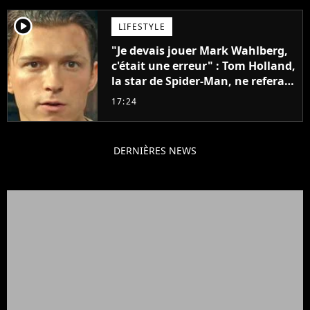
player2
LIFESTYLE
"Je devais jouer Mark Wahlberg,
c'était une erreur" : Tom Holland,
la star de Spider-Man, ne referait
pas ce blockbuster
17:24
DERNIÈRES NEWS