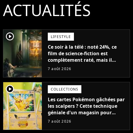
ACTUALITÉS
player2
LIFESTYLE
Ce soir à la télé : noté 24%, ce
film de science-fiction est
complètement raté, mais il
aurait pu être encore pire à
7 août 2026
cause de son acteur
player2
COLLECTIONS
Les cartes Pokémon gâchées par
les scalpers ? Cette technique
géniale d'un magasin pour
ruiner les revendeurs
7 août 2026