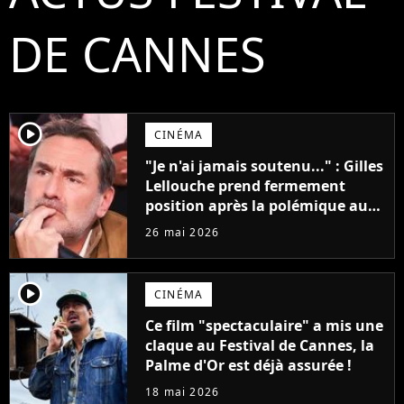
DE CANNES
player2
CINÉMA
"Je n'ai jamais soutenu..." : Gilles
Lellouche prend fermement
position après la polémique au
Festival de Cannes
26 mai 2026
player2
CINÉMA
Ce film "spectaculaire" a mis une
claque au Festival de Cannes, la
Palme d'Or est déjà assurée !
18 mai 2026