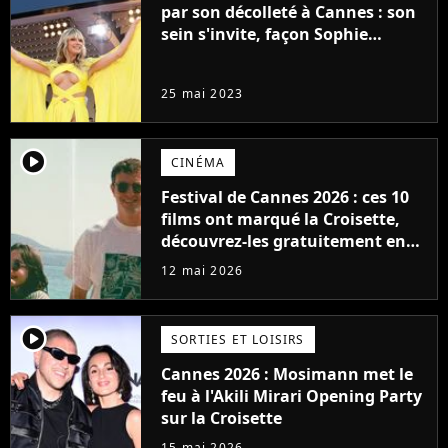
par son décolleté à Cannes : son
sein s'invite, façon Sophie
Marceau, sur le tapis rouge
25 mai 2023
player2
CINÉMA
Festival de Cannes 2026 : ces 10
films ont marqué la Croisette,
découvrez-les gratuitement en
streaming
12 mai 2026
player2
SORTIES ET LOISIRS
Cannes 2026 : Mosimann met le
feu à l'Akili Mirari Opening Party
sur la Croisette
15 mai 2026