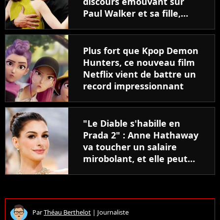
discours émouvant sur
Paul Walker et sa fille,
faisant pleurer les acteurs
de Fast & Furious
Plus fort que Kpop Demon
Hunters, ce nouveau film
Netflix vient de battre un
record impressionnant
"Le Diable s'habille en
Prada 2" : Anne Hathaway
va toucher un salaire
mirobolant, et elle peut
remercier Meryl Streep !
Par
Théau Berthelot
|
Journaliste