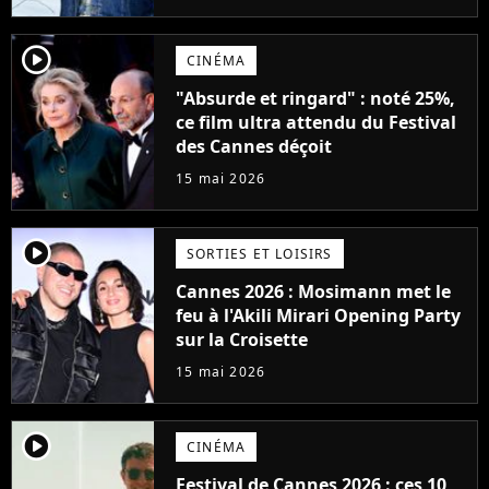
player2
CINÉMA
"Absurde et ringard" : noté 25%,
ce film ultra attendu du Festival
des Cannes déçoit
15 mai 2026
player2
SORTIES ET LOISIRS
Cannes 2026 : Mosimann met le
feu à l'Akili Mirari Opening Party
sur la Croisette
15 mai 2026
player2
CINÉMA
Festival de Cannes 2026 : ces 10