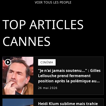
VOIR TOUS LES PEOPLE
TOP ARTICLES
CANNES
player2
CINÉMA
"Je n'ai jamais soutenu..." : Gilles
Lellouche prend fermement
position après la polémique au
Festival de Cannes
26 mai 2026
Heidi Klum sublime mais trahie