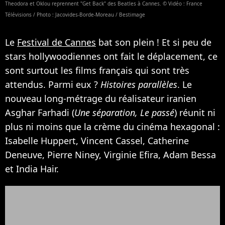
Theodora et Oklou reprennent "Get Back" des Beatles à Cannes. © Vidéo : France
Télévisions / Photo : Jacovides-Borde-Moreau / Bestimage
Le
Festival de Cannes
bat son plein ! Et si peu de
stars hollywoodiennes ont fait le déplacement, ce
sont surtout les films français qui sont très
attendus. Parmi eux ?
Histoires parallèles
. Le
nouveau long-métrage du réalisateur iranien
Asghar Farhadi (
Une séparation, Le passé
) réunit ni
plus ni moins que la crème du cinéma hexagonal :
Isabelle Huppert, Vincent Cassel, Catherine
Deneuve, Pierre Niney, Virginie Efira, Adam Bessa
et India Hair.