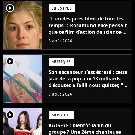
player2
LIFESTYLE
"L'un des pires films de tous les
temps" : Rosamund Pike pensait
que ce film d'action de science-
fiction avec Dwayne Johnson
8 août 2026
mettrait fin à sa carrière
player2
MUSIQUE
Son ascenseur s'est écrasé : cette
star de la pop aux 13 milliards
d'écoutes a failli nous quitter, "Je
pensais ne plus jamais chanter"
8 août 2026
player2
MUSIQUE
KATSEYE : bientôt la fin du
groupe ? Une 2ème chanteuse