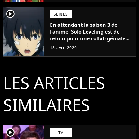
player2
SÉRIES
En attendant la saison 3 de
l'anime, Solo Leveling est de
retour pour une collab géniale
avec Domino's Pizza
18 avril 2026
LES ARTICLES
SIMILAIRES
player2
TV