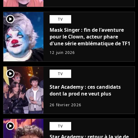
player2
TV
Mask Singer : fin de l'aventure
pour le Clown, acteur phare
d'une série emblématique de TF1
12 juin 2026
player2
TV
Star Academy : ces candidats
dont la prod ne veut plus
26 février 2026
player2
TV
Star Academy : retour à la vie de