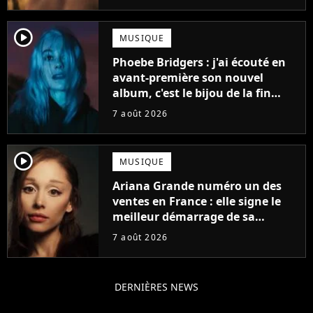
player2
MUSIQUE
Phoebe Bridgers : j'ai écouté en
avant-première son nouvel
album, c'est le bijou de la fin
d'été
7 août 2026
player2
MUSIQUE
Ariana Grande numéro un des
ventes en France : elle signe le
meilleur démarrage de sa
carrière avec son album Petal
7 août 2026
DERNIÈRES NEWS