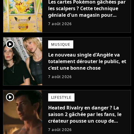
Les cartes Pokémon gâchées par
les scalpers ? Cette technique
géniale d'un magasin pour
ruiner les revendeurs
7 août 2026
player2
MUSIQUE
Le nouveau single d'Angèle va
totalement dérouter le public, et
c'est une bonne chose
7 août 2026
player2
LIFESTYLE
Heated Rivalry en danger ? La
saison 2 gâchée par les fans, le
créateur pousse un coup de
gueule
7 août 2026