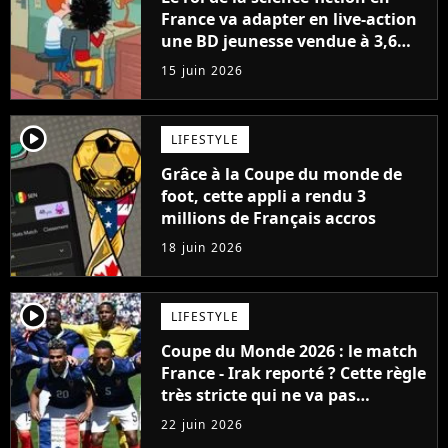
France va adapter en live-action
une BD jeunesse vendue à 3,6
millions d'exemplaires
15 juin 2026
player2
LIFESTYLE
Grâce à la Coupe du monde de
foot, cette appli a rendu 3
millions de Français accros
18 juin 2026
player2
LIFESTYLE
Coupe du Monde 2026 : le match
France - Irak reporté ? Cette règle
très stricte qui ne va pas
arranger les supporters français
22 juin 2026