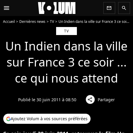
menu
newsletter
search
Accueil
Dernières news
TV
Un Indien dans la ville sur France 3 ce soir ... ce qui nous attend
TV
Un Indien dans la ville
sur France 3 ce soir ...
ce qui nous attend
Publié le 30 juin 2011 à 08:50
Partager
share
Ajoutez Volum à vos sources préférées