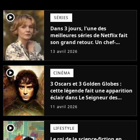
player2
SÉRIES
Dans 3 jours, l'une des
meilleures séries de Netflix fait
son grand retour. Un chef-
d'œuvre à la note quasi parfaite
13 avril 2026
que nous attendions depuis 3
ans
player2
CINÉMA
3 Oscars et 3 Golden Globes :
cette légende fait une apparition
éclair dans Le Seigneur des
Anneaux sans que personne ne
11 avril 2026
s’en rende compte
player2
LIFESTYLE
Le roi de la science-fiction en