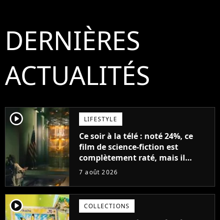
DERNIÈRES
ACTUALITÉS
player2
LIFESTYLE
Ce soir à la télé : noté 24%, ce
film de science-fiction est
complètement raté, mais il
aurait pu être encore pire à
7 août 2026
cause de son acteur
player2
COLLECTIONS