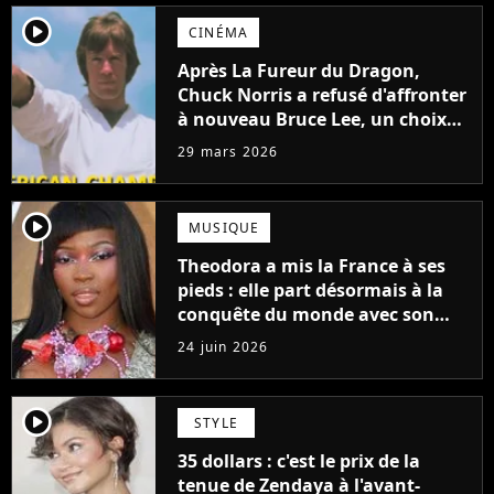
player2
CINÉMA
Après La Fureur du Dragon,
Chuck Norris a refusé d'affronter
à nouveau Bruce Lee, un choix
qui a façonné sa légende
29 mars 2026
player2
MUSIQUE
Theodora a mis la France à ses
pieds : elle part désormais à la
conquête du monde avec son
premier gros feat international
24 juin 2026
player2
STYLE
35 dollars : c'est le prix de la
tenue de Zendaya à l'avant-