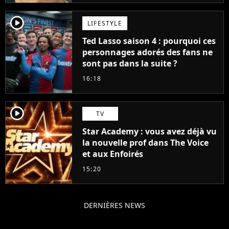
player2
LIFESTYLE
Ted Lasso saison 4 : pourquoi ces
personnages adorés des fans ne
sont pas dans la suite ?
16:18
player2
TV
Star Academy : vous avez déjà vu
la nouvelle prof dans The Voice
et aux Enfoirés
15:20
DERNIÈRES NEWS