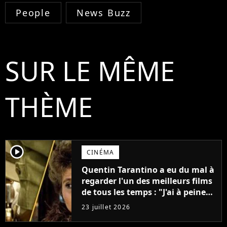
People
News Buzz
SUR LE MÊME
THÈME
player2
CINÉMA
Quentin Tarantino a eu du mal à
regarder l'un des meilleurs films
de tous les temps : "J'ai à peine
réussi à aller jusqu'au générique
23 juillet 2026
de fin"