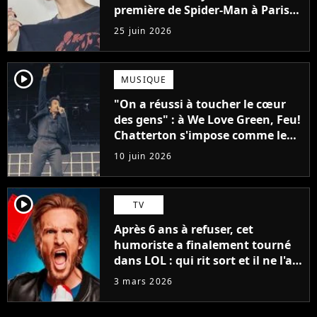
première de Spider-Man à Paris,
"Le style n'a pas besoin de coûter
25 juin 2026
une fortune"
player2
MUSIQUE
"On a réussi à toucher le cœur
des gens" : à We Love Green, Feu!
Chatterton s'impose comme le
groupe rock français de sa
10 juin 2026
génération
player2
TV
Après 6 ans à refuser, cet
humoriste a finalement tourné
dans LOL : qui rit sort et il ne l'a
pas fait pour l'argent, "J'ai
3 mars 2026
toujours dit..."