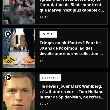
l'annulation de Blade montrent
que Marvel n'est plus capable de
faire quoi que ce soit de simple
19:15
player2
STYLE
Cringes ou bluffantes ? Pour les
30 ans de Pokémon, adidas
dévoile une énorme collection de
sneakers et je ne sais pas quoi en
18:22
penser
player2
LIFESTYLE
"Je devais jouer Mark Wahlberg,
c'était une erreur" : Tom Holland,
la star de Spider-Man, ne referait
pas ce blockbuster
17:24