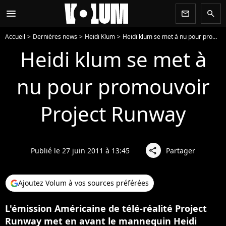
menu
newsletter
search
Accueil
Dernières news
Heidi Klum
Heidi klum se met à nu pour promouvoir Project Runway
Heidi klum se met à
nu pour promouvoir
Project Runway
Publié le 27 juin 2011 à 13:45
Partager
share
Ajoutez Volum à vos sources préférées
L'émission Américaine de télé-réalité Project
Runway met en avant le mannequin Heidi