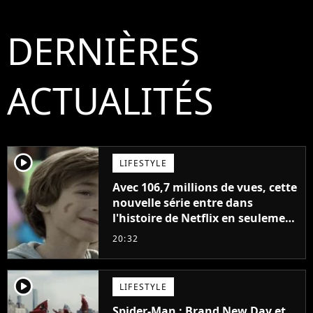
DERNIÈRES
ACTUALITÉS
player2
LIFESTYLE
Avec 106,7 millions de vues, cette
nouvelle série entre dans
l'histoire de Netflix en seulement
48 jours
20:32
player2
LIFESTYLE
Spider-Man : Brand New Day et