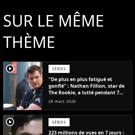
SUR LE MÊME
THÈME
player2
SÉRIES
"De plus en plus fatigué et
gonflé" : Nathan Fillion, star de
The Rookie, a lutté pendant 7
ans avec un rôle qui le détruisait
29 mars 2026
de plus en plus
player2
SÉRIES
223 millions de vues en 7 jours :