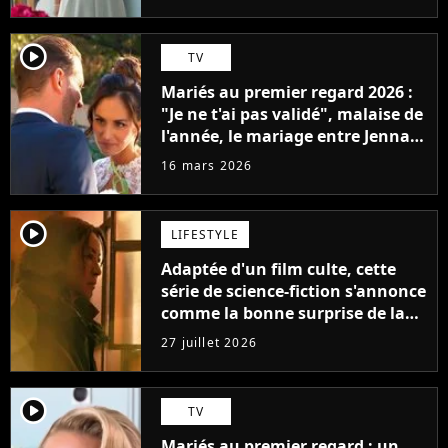
player2
TV
Mariés au premier regard 2026 :
"Je ne t'ai pas validé", malaise de
l'année, le mariage entre Jenna
et Laurent tourne à la
16 mars 2026
catastrophe
player2
LIFESTYLE
Adaptée d'un film culte, cette
série de science-fiction s'annonce
comme la bonne surprise de la
fin d'année
27 juillet 2026
player2
TV
Mariés au premier regard : un