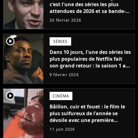
c'est l'une des séries les plus
attendues de 2026 et sa bande-
annonce bat des records
20 février 2026
player2
SÉRIES
Dans 10 jours, l'une des séries les
plus populaires de Netflix fait
son grand retour : la saison 1 a
cumulé plus de 98 millions de
9 février 2026
vues
player2
CINÉMA
Bâillon, cuir et fouet : le film le
plus sulfureux de l'année se
dévoile avec une première
bande-annonce géniale
11 juin 2026