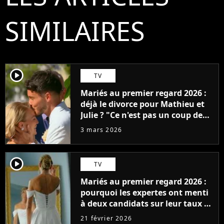
SIMILAIRES
player2
TV
Mariés au premier regard 2026 :
déjà le divorce pour Mathieu et
Julie ? "Ce n'est pas un coup de
foudre"
3 mars 2026
player2
TV
Mariés au premier regard 2026 :
pourquoi les expertes ont menti
à deux candidats sur leur taux de
compatibilité
21 février 2026