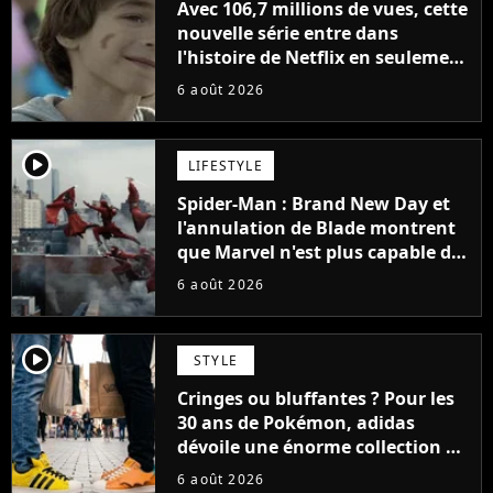
Avec 106,7 millions de vues, cette
nouvelle série entre dans
l'histoire de Netflix en seulement
48 jours
6 août 2026
player2
LIFESTYLE
Spider-Man : Brand New Day et
l'annulation de Blade montrent
que Marvel n'est plus capable de
faire quoi que ce soit de simple
6 août 2026
player2
STYLE
Cringes ou bluffantes ? Pour les
30 ans de Pokémon, adidas
dévoile une énorme collection de
sneakers et je ne sais pas quoi en
6 août 2026