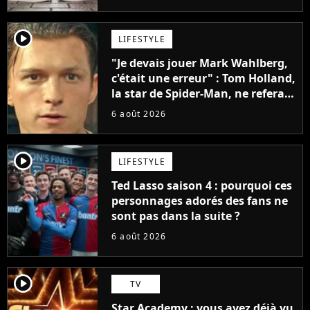
penser
player2
LIFESTYLE
"Je devais jouer Mark Wahlberg,
c'était une erreur" : Tom Holland,
la star de Spider-Man, ne referait
pas ce blockbuster
6 août 2026
player2
LIFESTYLE
Ted Lasso saison 4 : pourquoi ces
personnages adorés des fans ne
sont pas dans la suite ?
6 août 2026
player2
TV
Star Academy : vous avez déjà vu