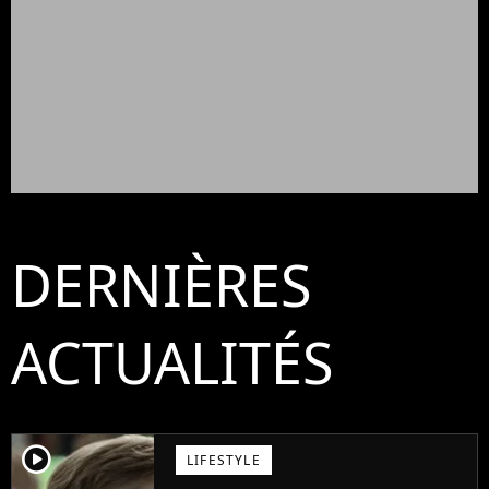
DERNIÈRES
ACTUALITÉS
player2
LIFESTYLE