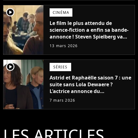
player2
CINÉMA
Le film le plus attendu de
science-fiction a enfin sa bande-
annonce ! Steven Spielberg va
vous retourner le cerveau et les
13 mars 2026
fans sont en folie, "Ça a l'air
exceptionnel"
player2
SÉRIES
Astrid et Raphaëlle saison 7 : une
suite sans Lola Dewaere ?
L'actrice annonce du
changement
7 mars 2026
LES ARTICLES