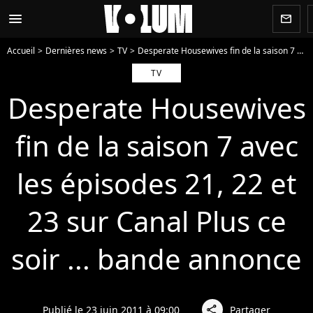
menu
newsletter
Accueil
Dernières news
TV
Desperate Housewives fin de la saison 7 avec les épisodes 21, 22 et 23 sur Canal Plus ce soir ... bande annonce
TV
Desperate Housewives
fin de la saison 7 avec
les épisodes 21, 22 et
23 sur Canal Plus ce
soir ... bande annonce
Publié le 23 juin 2011 à 09:00
Partager
share