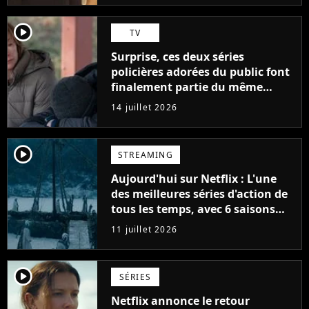
player2
TV
Surprise, ces deux séries
policières adorées du public font
finalement partie du même
univers !
14 juillet 2026
player2
STREAMING
Aujourd'hui sur Netflix : L'une
des meilleures séries d'action de
tous les temps, avec 6 saisons
parfaites
11 juillet 2026
player2
SÉRIES
Netflix annonce le retour