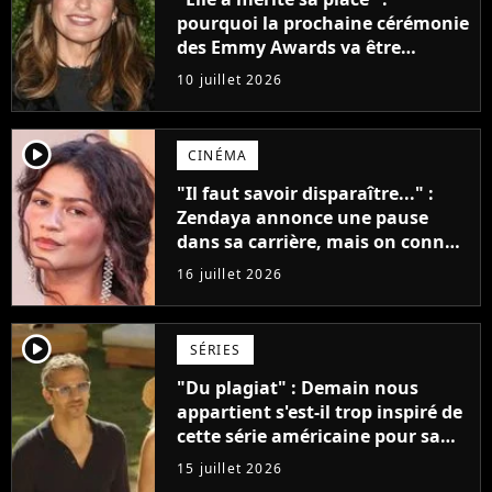
pourquoi la prochaine cérémonie
des Emmy Awards va être
historique ?
10 juillet 2026
player2
CINÉMA
"Il faut savoir disparaître..." :
Zendaya annonce une pause
dans sa carrière, mais on connaît
déjà son prochain projet !
16 juillet 2026
player2
SÉRIES
"Du plagiat" : Demain nous
appartient s'est-il trop inspiré de
cette série américaine pour sa
saga de l'été ?
15 juillet 2026