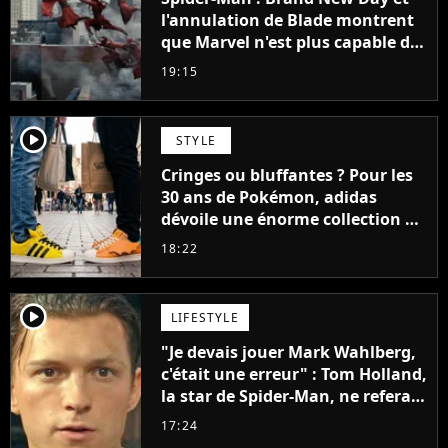
l'annulation de Blade montrent
que Marvel n'est plus capable de
faire quoi que ce soit de simple
19:15
player2
STYLE
Cringes ou bluffantes ? Pour les
30 ans de Pokémon, adidas
dévoile une énorme collection de
sneakers et je ne sais pas quoi en
18:22
penser
player2
LIFESTYLE
"Je devais jouer Mark Wahlberg,
c'était une erreur" : Tom Holland,
la star de Spider-Man, ne referait
pas ce blockbuster
17:24