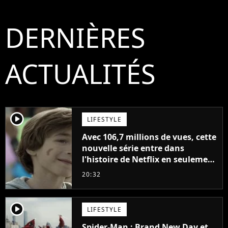
DERNIÈRES
ACTUALITÉS
player2
LIFESTYLE
Avec 106,7 millions de vues, cette
nouvelle série entre dans
l'histoire de Netflix en seulement
48 jours
20:32
player2
LIFESTYLE
Spider-Man : Brand New Day et