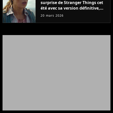
surprise de Stranger Things cet
été avec sa version définitive,
une décision historique
20 mars 2026