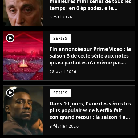
meilleures mini-séries de tous les
temps : en 6 épisodes, elle
accomplit plus que d'autres
5 mai 2026
séries en plusieurs saisons
player2
SÉRIES
Fin annoncée sur Prime Video : la
saison 3 de cette série aux notes
quasi parfaites n'a même pas
encore été diffusée, mais elle se
28 avril 2026
conclura avec la saison 5
player2
SÉRIES
Dans 10 jours, l'une des séries les
plus populaires de Netflix fait
son grand retour : la saison 1 a
cumulé plus de 98 millions de
9 février 2026
vues