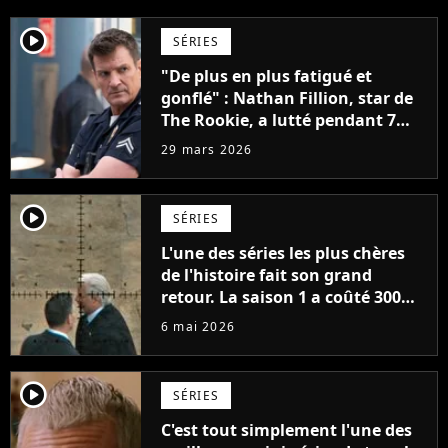
player2
SÉRIES
"De plus en plus fatigué et
gonflé" : Nathan Fillion, star de
The Rookie, a lutté pendant 7
ans avec un rôle qui le détruisait
29 mars 2026
de plus en plus
player2
SÉRIES
L'une des séries les plus chères
de l'histoire fait son grand
retour. La saison 1 a coûté 300
millions de dollars pour
6 mai 2026
seulement 6 épisodes
player2
SÉRIES
C'est tout simplement l'une des