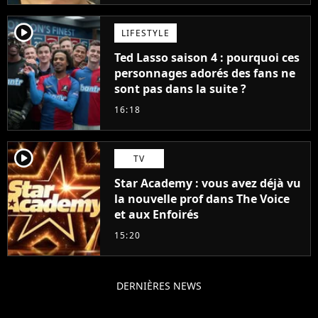
player2
LIFESTYLE
Ted Lasso saison 4 : pourquoi ces
personnages adorés des fans ne
sont pas dans la suite ?
16:18
player2
TV
Star Academy : vous avez déjà vu
la nouvelle prof dans The Voice
et aux Enfoirés
15:20
DERNIÈRES NEWS