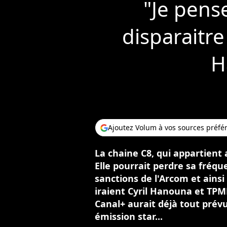
"Je pense
disparaitre
H
Ajoutez Volum à vos sources préfé
La chaine C8, qui appartient 
Elle pourrait perdre sa fréq
sanctions de l'Arcom et ains
iraient Cyril Hanouna et TPM
Canal+ aurait déjà tout prév
émission star...