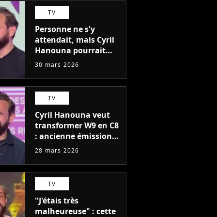
TV
Personne ne s'y
attendait, mais Cyril
Hanouna pourrait
bientôt débarquer sur
30 mars 2026
M6 (mais pas avec
TBT9)
TV
Cyril Hanouna veut
transformer W9 en C8
: ancienne émission
de retour et nouveau
28 mars 2026
télé-crochet à venir
TV
"J'étais très
malheureuse" : cette