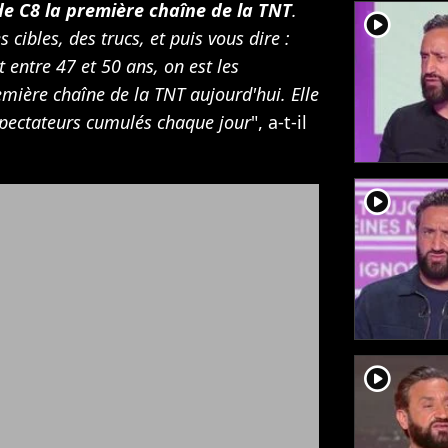
 de C8 la première chaîne de la TNT
.
player2
s cibles, des trucs, et puis vous dire :
t entre 47 et 50 ans, on est les
emière chaîne de la TNT aujourd'hui. Elle
éspectateurs cumulés chaque jour
", a-t-il
player2
player2