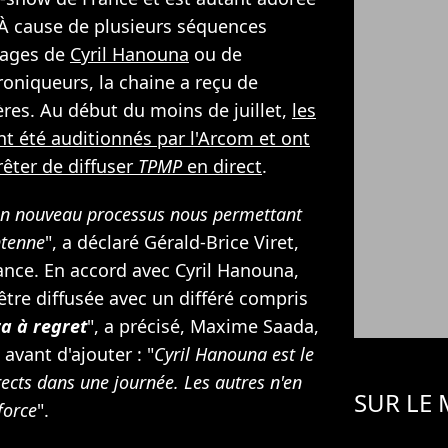
 À cause de plusieurs séquences
pages de
Cyril Hanouna
ou de
niqueurs, la chaine a reçu de
res. Au début du moins de juillet,
les
t été auditionnés par l'Arcom et ont
rêter de diffuser
TPMP
en direct
.
un nouveau processus nous permettant
ntenne
", a déclaré Gérald-Brice Viret,
ance. En accord avec Cyril Hanouna,
être diffusée avec un différé compris
ra à regret
", a précisé, Maxime Saada,
avant d'ajouter : "
Cyril Hanouna est le
rects dans une journée. Les autres n'en
SUR LE
force
".