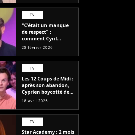
mais est restée "pour
l'argent"
TV
"C'était un manque
de respect" :
comment Cyril
Hanouna a trahi une
28 février 2026
chroniqueuse de
TPMP
TV
Les 12 Coups de Midi :
après son abandon,
Cyprien boycotté des
primes ? "Vous ne le
18 avril 2026
reverrez plus"
TV
Star Academy : 2 mois