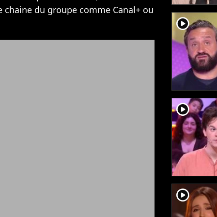
tre chaine du groupe comme Canal+ ou
player2
player2
player2