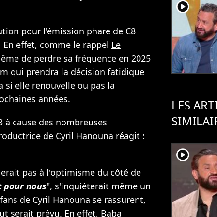
player2
tion pour l'émission phare de C8
e. En effet, comme le rappel
Le
 même de perdre sa fréquence en 2025
com qui prendra la décision fatidique
a si elle renouvelle ou pas la
rochaines années.
LES ART
SIMILAI
C8 à cause des nombreuses
oductrice de Cyril Hanouna réagit :
player2
erait pas à l'optimisme du côté de
it pour nous
", s'inquiéterait même un
fans de Cyril Hanouna se rassurent,
t serait prévu. En effet, Baba