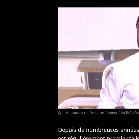
Cyril Hanouna se confie sur ses "ennemis" du PAF / Où 
Depuis de nombreuses année
est régulièrement premier tal