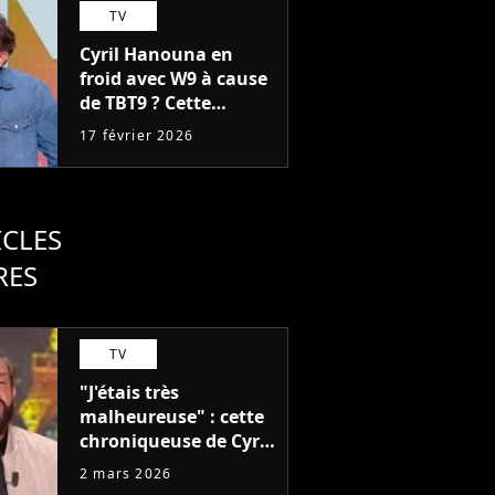
TV
Cyril Hanouna en
froid avec W9 à cause
de TBT9 ? Cette
décision qu'il ne
17 février 2026
comprend pas, "C'est
quand même bizarre"
ICLES
RES
TV
"J'étais très
malheureuse" : cette
chroniqueuse de Cyril
Hanouna détestait
2 mars 2026
son rôle dans TPMP,