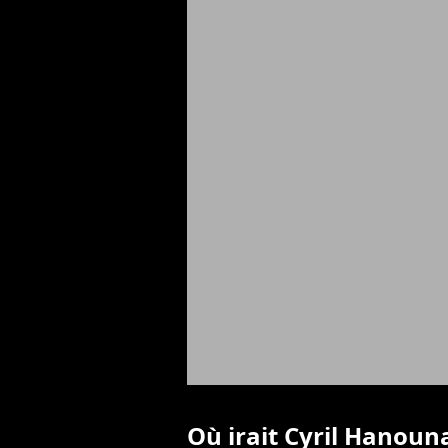
Où irait Cyril Hanouna