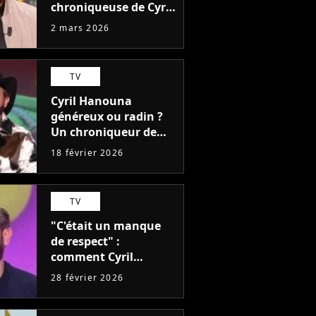
chroniqueuse de Cyril
Hanouna détestait
2 mars 2026
son rôle dans TPMP,
mais est restée "pour
l'argent"
TV
Cyril Hanouna
généreux ou radin ?
Un chroniqueur de
TBT9 dévoile son
18 février 2026
salaire
TV
"C'était un manque
de respect" :
comment Cyril
Hanouna a trahi une
28 février 2026
chroniqueuse de
TPMP