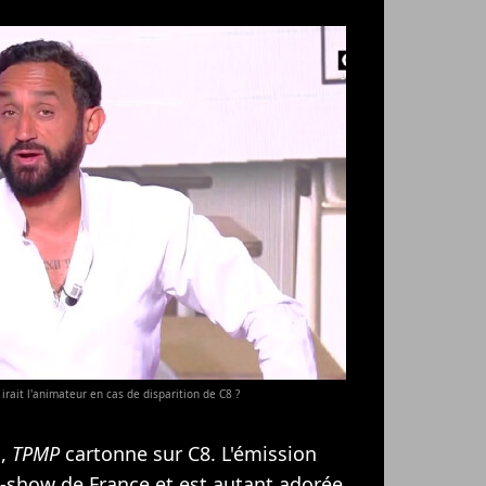
irait l'animateur en cas de disparition de C8 ?
s,
TPMP
cartonne sur C8. L'émission
k-show de France et est autant adorée