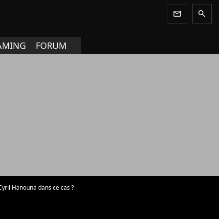
newsletter
search
AMING
FORUM
 Cyril Hanouna dans ce cas ?