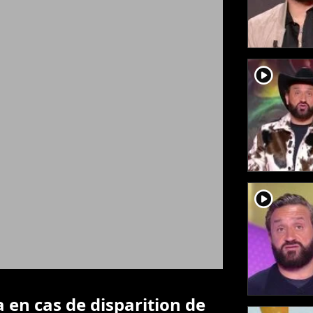
player2
player2
 en cas de disparition de